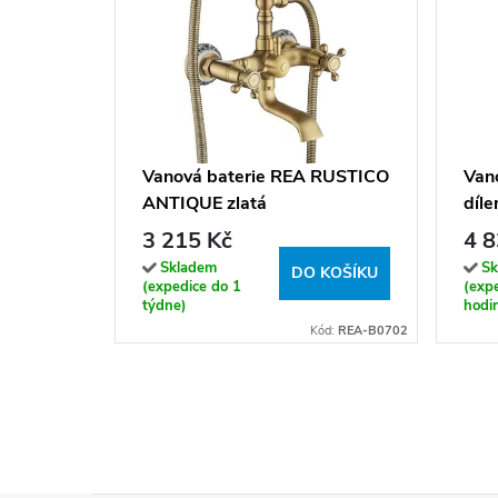
Vanová baterie REA RUSTICO
Van
ANTIQUE zlatá
díl
100
3 215 Kč
4 8
Tra
Skladem
Sk
DO KOŠÍKU
(expedice do 1
(exp
týdne)
hodi
Kód:
REA-B0702