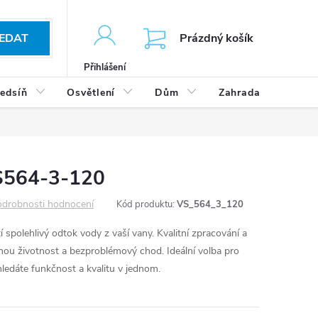
KOŠÍK
EDAT
Prázdný košík
Přihlášení
edsíň
Osvětlení
Dům
Zahrada
Výp
VS564-3-120
drobnosti hodnocení
Kód produktu:
VS_564_3_120
spolehlivý odtok vody z vaší vany. Kvalitní zpracování a
uhou životnost a bezproblémový chod. Ideální volba pro
hledáte funkčnost a kvalitu v jednom.