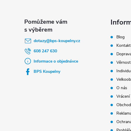
Z
á
p
Infor
a
Blog
t
dotazy
@
bps-koupelny.cz
Kontakt
í
608 247 630
Doprava
Informace o objednávce
Věrnost
Individu
BPS Koupelny
Velkoob
O nás
Vrácení
Obchod
Reklama
Ochrana
Prohláše