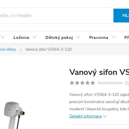
HL
Ložnice
Dětský pokoj
Pracovna
Př
ové sifony
Vanový sifon VS564-3-120
Vanový sifon 
Po
Neohodnoceno
Vanový sifon VS564-3-120 zajistí 
precizní konstrukce zaručují dlo
moderní i klasické koupelny, kde 
Detailní informace