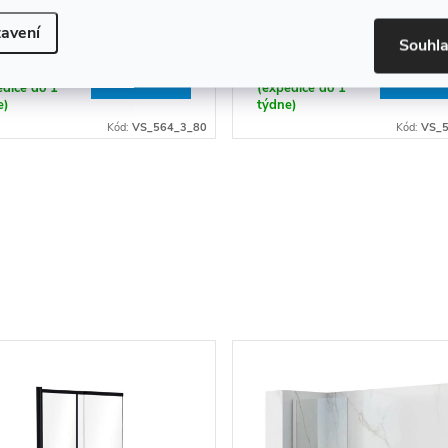
avení
82 Kč
2 957 Kč
Souhl
ladem
Skladem
DO KOŠÍKU
DO KOŠ
edice do 1
(expedice do 1
e)
týdne)
Kód:
VS_564_3_80
Kód:
VS_5