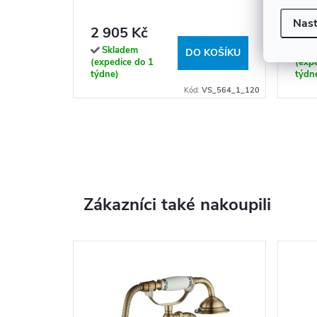
Nast
2 905 Kč
2 9
Skladem
Sk
DO KOŠÍKU
(expedice do 1
(exp
týdne)
týdn
Kód:
VS_564_1_120
Zákazníci také nakoupili