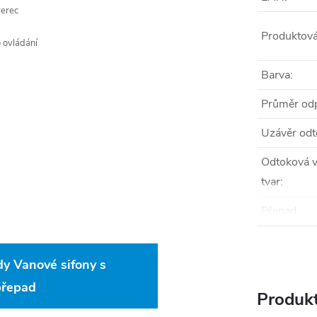
verec
Produktová
 ovládání
Barva
:
Průměr od
Uzávěr od
Odtoková v
tvar
:
Přepad
:
dy Vanové sifony s
přepad
Produkt