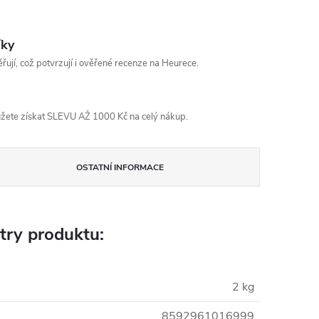
íky
řují, což potvrzují i ověřené recenze na Heurece.
žete získat SLEVU AŽ 1000 Kč na celý nákup.
OSTATNÍ INFORMACE
try produktu:
2 kg
8592961016999