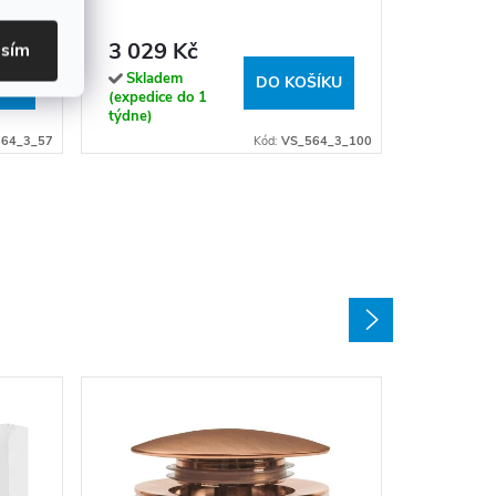
Sklade
(expedice
3 029 Kč
asím
týdne)
Skladem
ÍKU
DO KOŠÍKU
(expedice do 1
týdne)
64_3_57
Kód:
VS_564_3_100