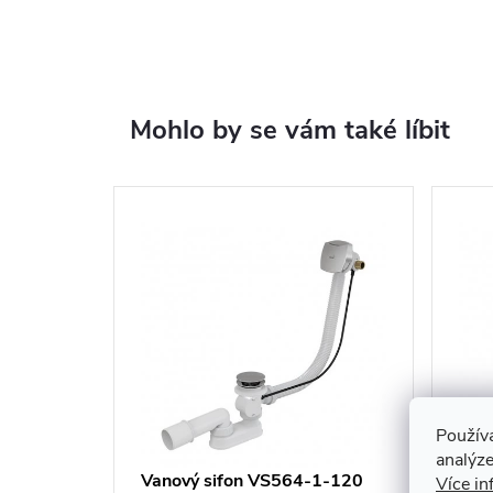
Mohlo by se vám také líbit
Použív
analýze
Vanový sifon VS564-1-120
Van
Více in