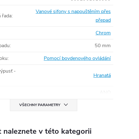
Vanové sifony s napouštěním přes
 řada
:
přepad
Chrom
padu
:
50 mm
toku
:
Pomocí bovdenového ovládání
ýpusť -
Hranatá
ANO
VŠECHNY PARAMETRY
 naleznete v této kategorii