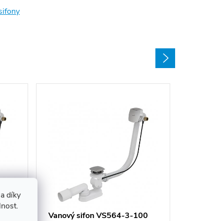
sifony
Vanový 
a díky
lnost.
2 833 
7
Vanový sifon VS564-3-100