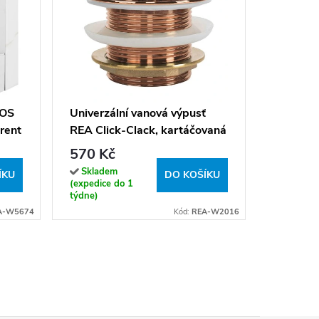
Nástěnn
LUNGO 
2 870 
GOS
Univerzální vanová výpusť
rent
REA Click-Clack, kartáčovaná
Sklade
(expedice
měď
570 Kč
týdne)
Skladem
ÍKU
DO KOŠÍKU
(expedice do 1
týdne)
A-W5674
Kód:
REA-W2016