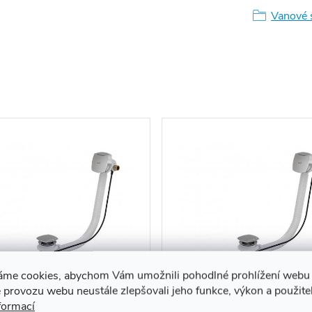
Vanové 
áme cookies, abychom Vám umožnili pohodlné prohlížení webu 
 provozu webu neustále zlepšovali jeho funkce, výkon a použite
ový sifon VS564-3-80
Vanový sifon VS564-3-5
formací