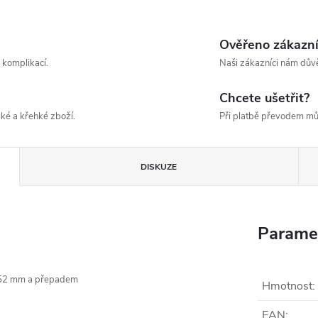
Ověřeno zákazn
 komplikací.
Naši zákazníci nám důvě
Chcete ušetřit?
ké a křehké zboží.
Při platbě převodem mů
DISKUZE
Parame
ø 52 mm a přepadem
Hmotnost
:
EAN
: