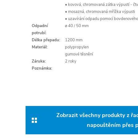
• kovová, chromovaná zátka výpustí - čt
• mosazná, chromovaná mřížka výpusti
• uzavírání odpadu pomocí bovdenového
Odpadní
ø 40 / 50 mm
potrubí:
Délka přepadu:
1200 mm
Materiál:
polypropylen
gumové těsnění
Záruka:
2 roky
Poznámka:
Zobrazit všechny produkty z řa
napouštěním přes 