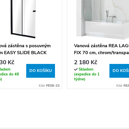
ová zástěna s posuvným
Vanová zástěna REA LA
em EASY SLIDE BLACK
FIX 70 cm, chrom/transpa
150 (100x150 cm |
30 Kč
2 180 Kč
nsparent)
ladem
Skladem
DO KOŠÍKU
DO KOŠ
edice do 48
(expedice do 1
n)
týdne)
Kód:
PESB-2S
Kód:
RE