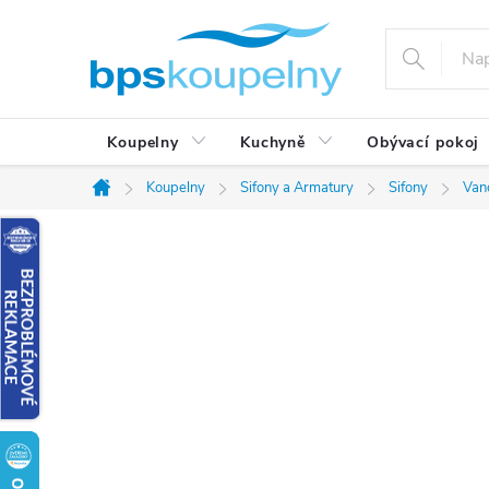
Přejít
na
obsah
Koupelny
Kuchyně
Obývací pokoj
Koupelny
Sifony a Armatury
Sifony
Van
Domů