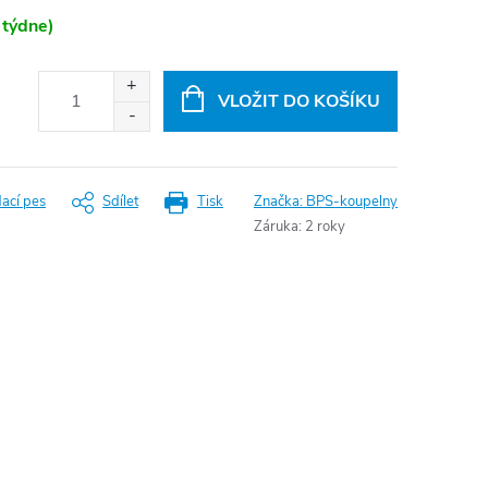
 týdne)
VLOŽIT DO KOŠÍKU
dací pes
Sdílet
Tisk
Značka:
BPS-koupelny
Záruka
:
2 roky