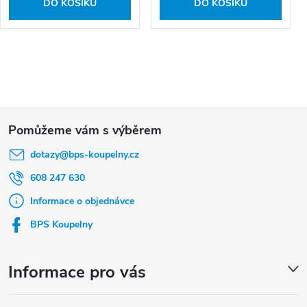
DO KOŠÍKU
DO KOŠÍKU
Z
á
dotazy
@
bps-koupelny.cz
p
a
608 247 630
t
Informace o objednávce
í
BPS Koupelny
Informace pro vás