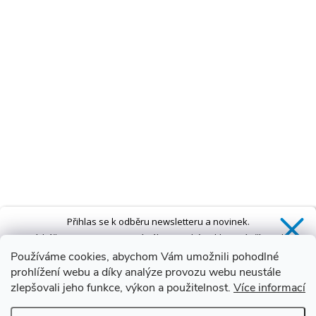
Přihlas se k odběru newsletteru a novinek.
Získáš
SLEVU 5 %
na první nákup a také exkluzivní přístup k
novinkám, slevám a dalším speciálním nabídkám.*
Používáme cookies, abychom Vám umožnili pohodlné
prohlížení webu a díky analýze provozu webu neustále
zlepšovali jeho funkce, výkon a použitelnost.
Více informací
Ano, chci se přihlásit