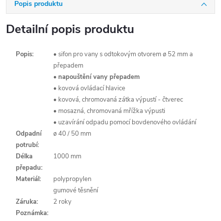
Popis produktu
Detailní popis produktu
Popis:
• sifon pro vany s odtokovým otvorem ø 52 mm a
přepadem
•
napouštění vany přepadem
• kovová ovládací hlavice
• kovová, chromovaná zátka výpustí - čtverec
• mosazná, chromovaná mřížka výpusti
• uzavírání odpadu pomocí bovdenového ovládání
Odpadní
ø 40 / 50 mm
potrubí:
Délka
1000 mm
přepadu:
Materiál:
polypropylen
gumové těsnění
Záruka:
2 roky
Poznámka: