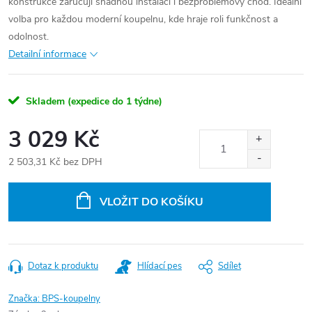
konstrukce zaručují snadnou instalaci i bezproblémový chod. Ideální
volba pro každou moderní koupelnu, kde hraje roli funkčnost a
odolnost.
Detailní informace
Skladem (expedice do 1 týdne)
3 029 Kč
2 503,31 Kč bez DPH
Měrná
cena:
VLOŽIT DO KOŠÍKU
Dotaz k produktu
Hlídací pes
Sdílet
Značka:
BPS-koupelny