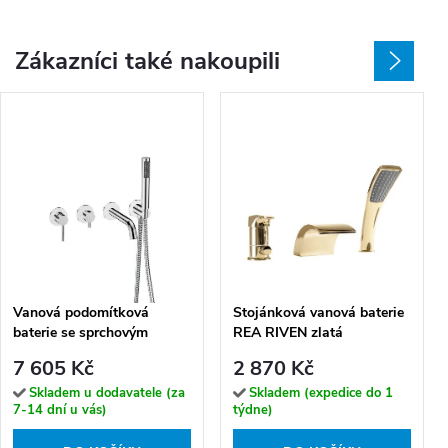
Zákazníci také nakoupili
Vanová podomítková
Stojánková vanová baterie
baterie se sprchovým
REA RIVEN zlatá
kompletem Veo VBP 4-B
7 605 Kč
2 870 Kč
CR Chrom
Skladem u dodavatele (za
Skladem (expedice do 1
7-14 dní u vás)
týdne)