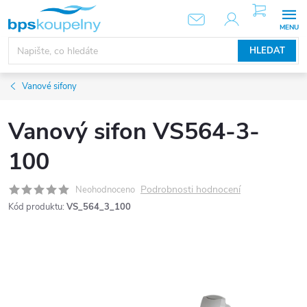
Přejít
NÁKUPNÍ
KOŠÍK
na
obsah
HLEDAT
Vanové sifony
Vanový sifon VS564-3-
100
Podrobnosti hodnocení
Neohodnoceno
Kód produktu:
VS_564_3_100