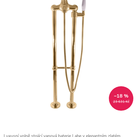
–18 %
23 631 Kč
Luxusní volně stojící vanová baterie Labe v elegantním zlatém