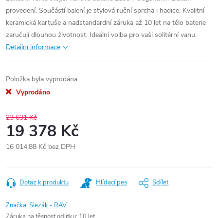
provedení. Součástí balení je stylová ruční sprcha i hadice. Kvalitní
keramická kartuše a nadstandardní záruka až 10 let na tělo baterie
zaručují dlouhou životnost. Ideální volba pro vaši solitérní vanu.
Detailní informace
Položka byla vyprodána…
Vyprodáno
23 631 Kč
19 378 Kč
16 014,88 Kč bez DPH
Měrná
cena:
Dotaz k produktu
Hlídací pes
Sdílet
Značka:
Slezák - RAV
Záruka na těsnost odlitku
:
10 let