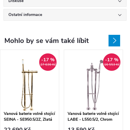
Diskuse
Ostatní informace
Mohlo by se vám také líbit
-17 %
-17 %
27 636 Kč
16 553 Kč
Vanová baterie volně stojící
Vanová baterie volně stojící
SEINA - SE950.5/2Z, Zlatá
LABE - L550.5/2, Chrom
lesk
22 690 Kč
13 590 Kč