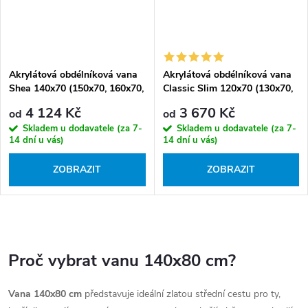
Akrylátová obdélníková vana
Akrylátová obdélníková vana
Shea 140x70 (150x70, 160x70,
Classic Slim 120x70 (130x70,
170x70, 180x80)
140x70, 150x70, 150x75,
4 124 Kč
3 670 Kč
od
od
160x70, 170x70, 170x75,
Skladem u dodavatele (za 7-
Skladem u dodavatele (za 7-
180x80)
14 dní u vás)
14 dní u vás)
ZOBRAZIT
ZOBRAZIT
O
v
Proč vybrat vanu 140x80 cm?
l
á
Vana 140x80 cm
představuje ideální zlatou střední cestu pro ty,