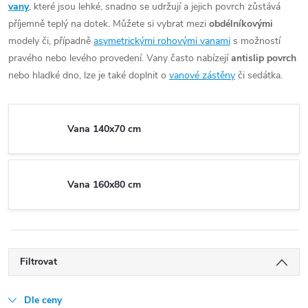
vany
, které jsou lehké, snadno se udržují a jejich povrch zůstává
příjemně teplý na dotek. Můžete si vybrat mezi
obdélníkovými
modely či, případně
asymetrickými rohovými vanami
s možností
pravého nebo levého provedení. Vany často nabízejí
antislip povrch
nebo hladké dno, lze je také doplnit o
vanové zástěny
či sedátka.
Vana 140x70 cm
Vana 160x80 cm
Filtrovat
Dle ceny