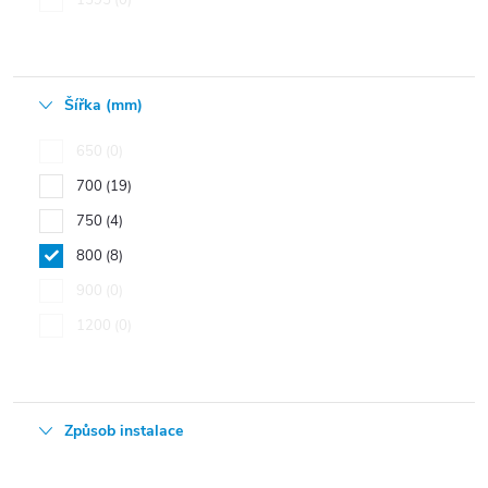
1595
0
Šířka (mm)
650
0
700
19
750
4
800
8
900
0
1200
0
Způsob instalace