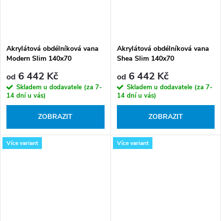
Akrylátová obdélníková vana
Akrylátová obdélníková vana
Modern Slim 140x70
Shea Slim 140x70
(150,160,170x70, 180x80)
(150,160,170x70,180x80)
6 442 Kč
6 442 Kč
od
od
Skladem u dodavatele (za 7-
Skladem u dodavatele (za 7-
14 dní u vás)
14 dní u vás)
ZOBRAZIT
ZOBRAZIT
Více variant
Více variant