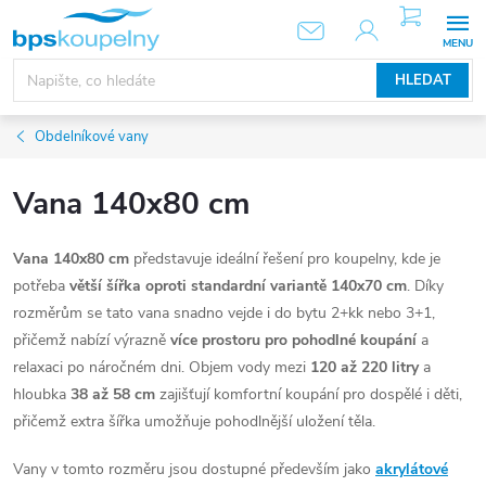
Přejít
NÁKUPNÍ
KOŠÍK
na
obsah
HLEDAT
Obdelníkové vany
Vana 140x80 cm
Vana 140x80 cm
představuje ideální řešení pro koupelny, kde je
potřeba
větší šířka oproti standardní variantě 140x70 cm
. Díky
rozměrům se tato vana snadno vejde i do bytu 2+kk nebo 3+1,
přičemž nabízí výrazně
více prostoru pro pohodlné koupání
a
relaxaci po náročném dni. Objem vody mezi
120 až 220 litry
a
hloubka
38 až 58 cm
zajišťují komfortní koupání pro dospělé i děti,
přičemž extra šířka umožňuje pohodlnější uložení těla.
Vany v tomto rozměru jsou dostupné především jako
akrylátové