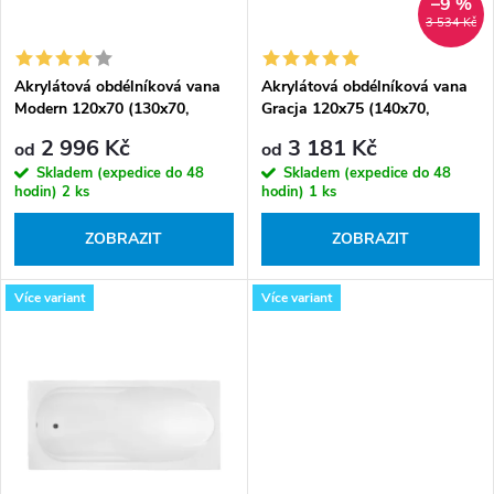
–9 %
d
o
3 534 Kč
u
d
k
Akrylátová obdélníková vana
Akrylátová obdélníková vana
u
Modern 120x70 (130x70,
Gracja 120x75 (140x70,
t
k
140x70, 150x70, 160x70,
150x70, 160x70, 170x70,
2 996 Kč
3 181 Kč
ů
od
od
170x70, 180x80)
170x75, 180x80)
t
Skladem (expedice do 48
Skladem (expedice do 48
ů
hodin)
2 ks
hodin)
1 ks
ZOBRAZIT
ZOBRAZIT
Více variant
Více variant