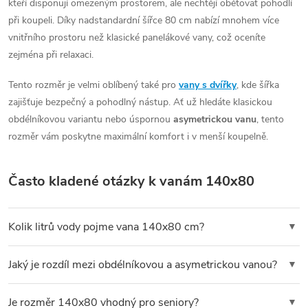
kteří disponují omezeným prostorem, ale nechtějí obětovat pohodlí
d
při koupeli. Díky nadstandardní šířce 80 cm nabízí mnohem více
a
vnitřního prostoru než klasické panelákové vany, což oceníte
c
zejména při relaxaci.
í
Tento rozměr je velmi oblíbený také pro
vany s dvířky
, kde šířka
p
zajišťuje bezpečný a pohodlný nástup. Ať už hledáte klasickou
r
obdélníkovou variantu nebo úspornou
asymetrickou vanu
, tento
v
rozměr vám poskytne maximální komfort i v menší koupelně.
k
y
Často kladené otázky k vanám 140x80
v
ý
Kolik litrů vody pojme vana 140x80 cm?
▼
p
Objem vany o rozměru 140x80 cm se nejčastěji pohybuje mezi
i
Jaký je rozdíl mezi obdélníkovou a asymetrickou vanou?
▼
120 až 160 litry
. Konkrétní objem závisí na tvaru vany a její
s
hloubce. Například oblíbená
asymetrická vana Besco Cornea
Obdélníková vana 140x80
je klasickým řešením pro instalaci
Je rozměr 140x80 vhodný pro seniory?
▼
pojme cca 145 litrů, zatímco modely s integrovanými dvířky
ke stěně a nabízí symetrický vnitřní prostor.
Asymetrická vana