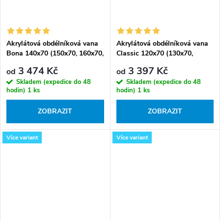
Akrylátová obdélníková vana
Akrylátová obdélníková vana
Bona 140x70 (150x70, 160x70,
Classic 120x70 (130x70,
170x70, 180x80, 190x80)
140x70, 150x70, 150x75,
3 474 Kč
3 397 Kč
od
od
160x70, 170x70, 170x75,
Skladem (expedice do 48
Skladem (expedice do 48
180x80)
hodin)
1 ks
hodin)
1 ks
ZOBRAZIT
ZOBRAZIT
Více variant
Více variant