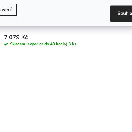
avení
Souhl
Umyvadlová baterie bez výpusti VLTAVA - VT428.xCMAT,
2 079 Kč
Skladem (expedice do 48 hodin)
3 ks