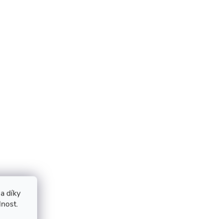
a díky
lnost.