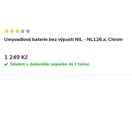
ů
Umyvadlová baterie bez výpusti NIL - NL126.x, Chrom
1 249 Kč
Skladem u dodavatele (expedice do 1 týdne)