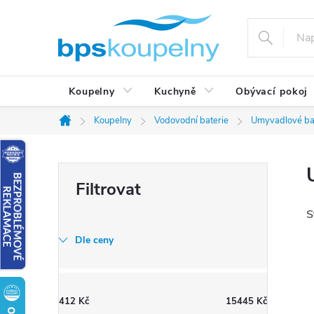
Přejít
na
obsah
Koupelny
Kuchyně
Obývací pokoj
Koupelny
Vodovodní baterie
Umyvadlové ba
Domů
P
o
s
S
t
Dle ceny
r
a
n
412
Kč
15445
Kč