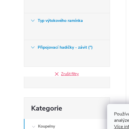
Typ výtokového ramínka
Připojovací hadičky - závit (")
Zrušit filtry
Přeskočit
Kategorie
kategorie
Použív
analýze
Více in
Koupelny