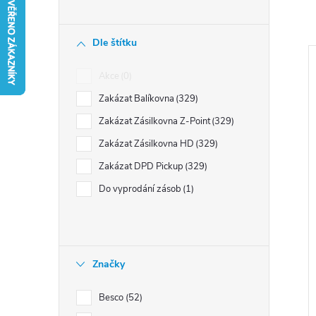
n
í
Dle štítku
p
a
Akce
0
n
Zakázat Balíkovna
329
e
i
Zakázat Zásilkovna Z-Point
329
l
s
Zakázat Zásilkovna HD
329
Zakázat DPD Pickup
329
r
Do vyprodání zásob
1
Značky
t
Besco
52