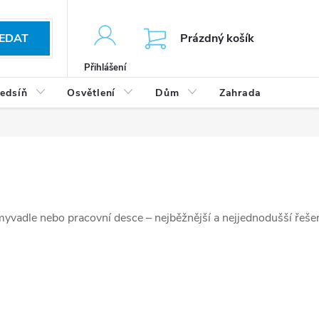
KOŠÍK
EDAT
Prázdný košík
Přihlášení
edsíň
Osvětlení
Dům
Zahrada
Výp
yvadle nebo pracovní desce – nejběžnější a nejjednodušší řešen