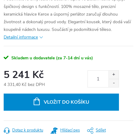
špičkový design s funkčností. 100% mosazné tělo, precizní
keramická hlavice Kerox a úsporný perlátor zaručují dlouhou
životnost a dokonalý proud vody. Elegantní kousek, který dodá vaší
koupelně nádech luxusu. Součástí je podomítkové těleso.
Detailní informace
Skladem u dodavatele (za 7-14 dní u vás)
5 241 Kč
4 331,40 Kč bez DPH
Měrná
cena:
VLOŽIT DO KOŠÍKU
Dotaz k produktu
Hlídací pes
Sdílet