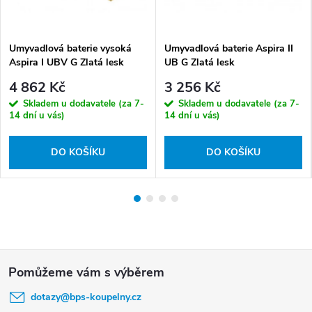
Umyvadlová baterie vysoká
Umyvadlová baterie Aspira II
Aspira I UBV G Zlatá lesk
UB G Zlatá lesk
4 862 Kč
3 256 Kč
Skladem u dodavatele (za 7-
Skladem u dodavatele (za 7-
14 dní u vás)
14 dní u vás)
DO KOŠÍKU
DO KOŠÍKU
Z
á
dotazy
@
bps-koupelny.cz
p