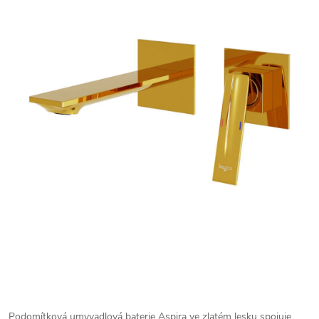
Podomítková umyvadlová baterie Aspira ve zlatém lesku spojuje