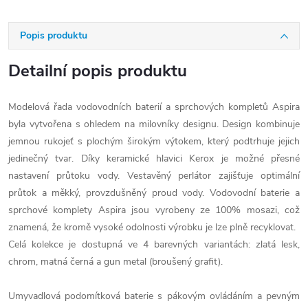
Popis produktu
Detailní popis produktu
Modelová řada vodovodních baterií a sprchových kompletů Aspira
byla vytvořena s ohledem na milovníky designu. Design kombinuje
jemnou rukojeť s plochým širokým výtokem, který podtrhuje jejich
jedinečný tvar. Díky keramické hlavici Kerox je možné přesné
nastavení průtoku vody. Vestavěný perlátor zajišťuje optimální
průtok a měkký, provzdušněný proud vody. Vodovodní baterie a
sprchové komplety Aspira jsou vyrobeny ze 100% mosazi, což
znamená, že kromě vysoké odolnosti výrobku je lze plně recyklovat.
Celá kolekce je dostupná ve 4 barevných variantách: zlatá lesk,
chrom, matná černá a gun metal (broušený grafit).
Umyvadlová podomítková baterie s pákovým ovládáním a pevným