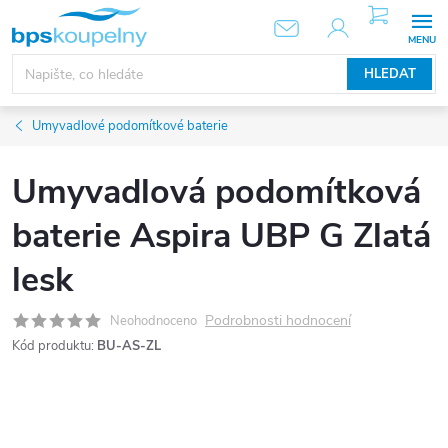
Přejít
NÁKUPNÍ
KOŠÍK
na
obsah
HLEDAT
Umyvadlové podomítkové baterie
Umyvadlová podomítková
baterie Aspira UBP G Zlatá
lesk
Podrobnosti hodnocení
Neohodnoceno
Kód produktu:
BU-AS-ZL