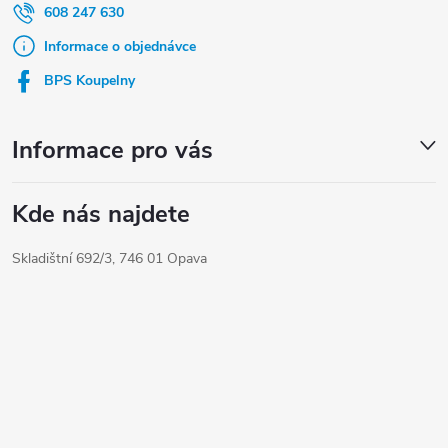
a
608 247 630
t
Informace o objednávce
í
BPS Koupelny
Informace pro vás
Kde nás najdete
Skladištní 692/3, 746 01 Opava