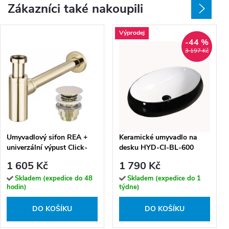
Zákazníci také nakoupili
Výprodej
-44 %
3 197 Kč
Umyvadlový sifon REA +
Keramické umyvadlo na
univerzální výpust Click-
desku HYD-CI-BL-600
Clack, zlatý
60x40,5 cm, bílá/černá
1 605 Kč
1 790 Kč
Skladem (expedice do 48
Skladem (expedice do 1
hodin)
týdne)
DO KOŠÍKU
DO KOŠÍKU