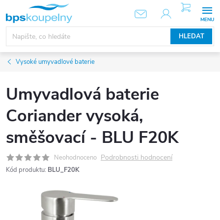
Přejít
NÁKUPNÍ
KOŠÍK
na
obsah
HLEDAT
Vysoké umyvadlové baterie
Umyvadlová baterie
Coriander vysoká,
směšovací - BLU F20K
Podrobnosti hodnocení
Neohodnoceno
Kód produktu:
BLU_F20K