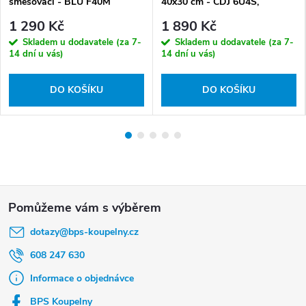
směšovací - BLU F40M
40x30 cm - CDJ 6U4S,
keramika
1 290 Kč
1 890 Kč
Skladem u dodavatele (za 7-
Skladem u dodavatele (za 7-
14 dní u vás)
14 dní u vás)
DO KOŠÍKU
DO KOŠÍKU
Z
á
dotazy
@
bps-koupelny.cz
p
a
608 247 630
t
Informace o objednávce
í
BPS Koupelny