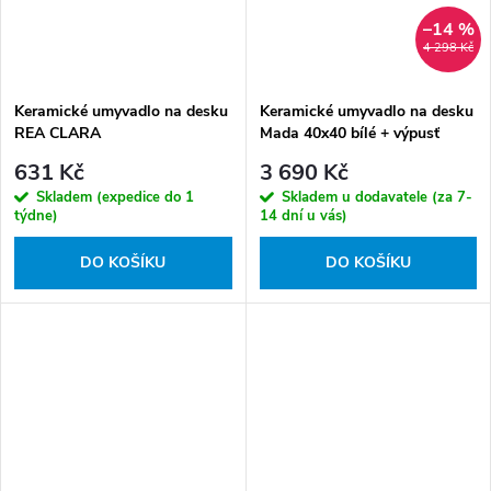
–14 %
4 298 Kč
Keramické umyvadlo na desku
Keramické umyvadlo na desku
REA CLARA
Mada 40x40 bílé + výpusť
Click-Clack, chrom
631 Kč
3 690 Kč
Skladem (expedice do 1
Skladem u dodavatele (za 7-
týdne)
14 dní u vás)
DO KOŠÍKU
DO KOŠÍKU