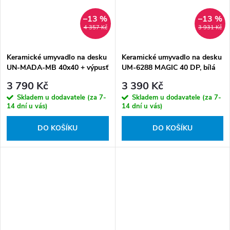
–13 %
–13 %
4 357 Kč
3 931 Kč
Keramické umyvadlo na desku
Keramické umyvadlo na desku
UN-MADA-MB 40x40 + výpusť
UM-6288 MAGIC 40 DP, bílá
Click-Clack, černá mat
3 790 Kč
3 390 Kč
Skladem u dodavatele (za 7-
Skladem u dodavatele (za 7-
14 dní u vás)
14 dní u vás)
DO KOŠÍKU
DO KOŠÍKU