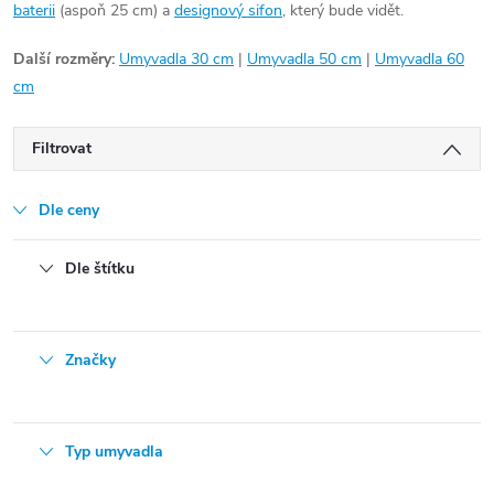
baterii
(aspoň 25 cm) a
designový sifon
, který bude vidět.
Další rozměry:
Umyvadla 30 cm
|
Umyvadla 50 cm
|
Umyvadla 60
cm
Filtrovat
Dle ceny
Dle štítku
Značky
Typ umyvadla