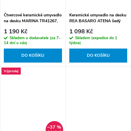
Čtvercové keramické umyvadlo
Keramické umyvadlo na desku
na desku MARINA TR41267,
REA BASARO ATENA šedý
bílá lesk
marmor mat
1 190 Kč
1 098 Kč
Skladem u dodavatele (za 7-
Skladem (expedice do 1
14 dní u vás)
týdne)
DO KOŠÍKU
DO KOŠÍKU
Výprodej
–37 %