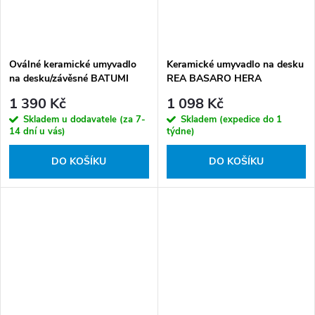
Oválné keramické umyvadlo
Keramické umyvadlo na desku
na desku/závěsné BATUMI
REA BASARO HERA
TR4291, bílá lesk
bílá/stříbrná
1 390 Kč
1 098 Kč
Skladem u dodavatele (za 7-
Skladem (expedice do 1
14 dní u vás)
týdne)
DO KOŠÍKU
DO KOŠÍKU