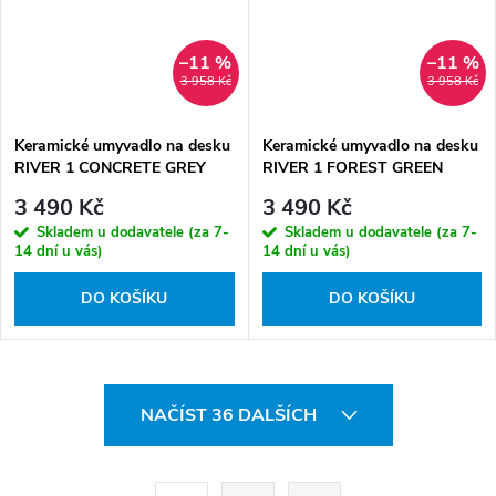
–11 %
–11 %
3 958 Kč
3 958 Kč
Keramické umyvadlo na desku
Keramické umyvadlo na desku
RIVER 1 CONCRETE GREY
RIVER 1 FOREST GREEN
MATT UN 40, šedá
MATT UN 40, zelená
3 490 Kč
3 490 Kč
Skladem u dodavatele (za 7-
Skladem u dodavatele (za 7-
14 dní u vás)
14 dní u vás)
DO KOŠÍKU
DO KOŠÍKU
O
NAČÍST 36 DALŠÍCH
v
l