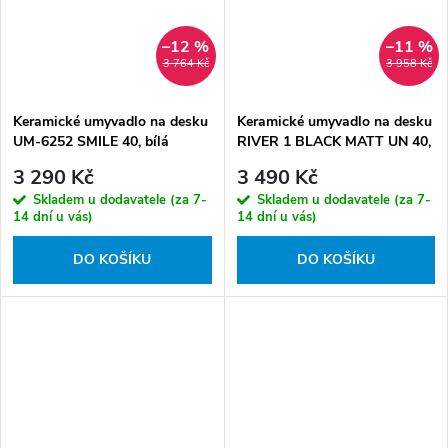
–12 %
–11 %
3 764 Kč
3 958 Kč
Keramické umyvadlo na desku
Keramické umyvadlo na desku
UM-6252 SMILE 40, bílá
RIVER 1 BLACK MATT UN 40,
černá mat
3 290 Kč
3 490 Kč
Skladem u dodavatele (za 7-
Skladem u dodavatele (za 7-
14 dní u vás)
14 dní u vás)
DO KOŠÍKU
DO KOŠÍKU