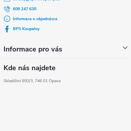
p
u
a
608 247 630
t
Informace o objednávce
í
BPS Koupelny
Informace pro vás
Kde nás najdete
Skladištní 692/3, 746 01 Opava