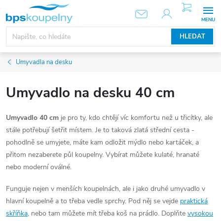
Přejít
NÁKUPNÍ
KOŠÍK
na
obsah
HLEDAT
Umyvadla na desku
Umyvadlo na desku 40 cm
Umyvadlo 40 cm
je pro ty, kdo chtějí víc komfortu než u třicítky, ale
stále potřebují šetřit místem. Je to taková zlatá střední cesta -
pohodlně se umyjete, máte kam odložit mýdlo nebo kartáček, a
přitom nezaberete půl koupelny. Vybírat můžete kulaté, hranaté
nebo moderní oválné.
Funguje nejen v menších koupelnách, ale i jako druhé umyvadlo v
hlavní koupelně a to třeba vedle sprchy. Pod něj se vejde
praktická
skříňka
, nebo tam můžete mít třeba koš na prádlo. Doplňte
vysokou