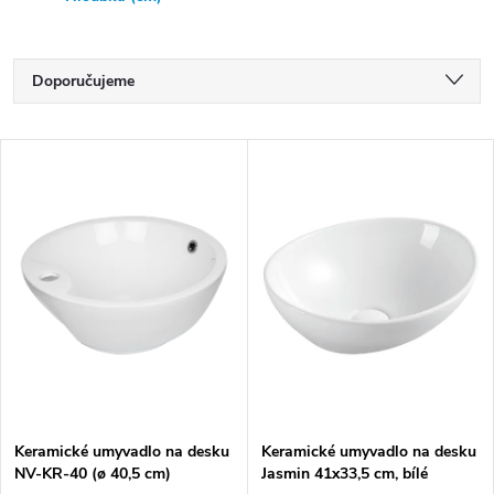
Ř
Doporučujeme
a
Nejlevnější
z
V
e
Nejdražší
ý
n
Nejprodávanější
p
í
i
Abecedně
p
s
r
p
o
r
d
o
u
d
k
Keramické umyvadlo na desku
Keramické umyvadlo na desku
u
NV-KR-40 (ø 40,5 cm)
Jasmin 41x33,5 cm, bílé
t