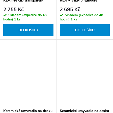
REA INGRID transparent
REA VIVIEN bílé/modré
2 755 Kč
2 695 Kč
Skladem (expedice do 48
Skladem (expedice do 48
hodin)
1 ks
hodin)
1 ks
DO KOŠÍKU
DO KOŠÍKU
Keramické umyvadlo na desku
Keramické umyvadlo na desku