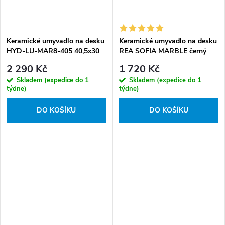
Keramické umyvadlo na desku
Keramické umyvadlo na desku
HYD-LU-MAR8-405 40,5x30
REA SOFIA MARBLE černý
cm, hnědý mramor
mramor
2 290 Kč
1 720 Kč
Skladem (expedice do 1
Skladem (expedice do 1
týdne)
týdne)
DO KOŠÍKU
DO KOŠÍKU