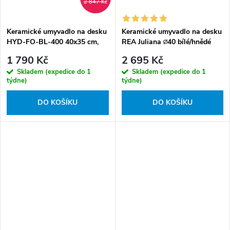
2 847 Kč
Keramické umyvadlo na desku
Keramické umyvadlo na desku
HYD-FO-BL-400 40x35 cm,
REA Juliana ∅40 bílé/hnědé
černé lesklé
1 790 Kč
2 695 Kč
Skladem (expedice do 1
Skladem (expedice do 1
týdne)
týdne)
DO KOŠÍKU
DO KOŠÍKU