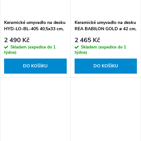
Keramické umyvadlo na desku
Keramické umyvadlo na desku
HYD-LO-BL-405 40,5x33 cm,
REA BABILON GOLD ø 42 cm,
černé lesk
černá/zlatá
2 490 Kč
2 465 Kč
Skladem (expedice do 1
Skladem (expedice do 1
týdne)
týdne)
DO KOŠÍKU
DO KOŠÍKU