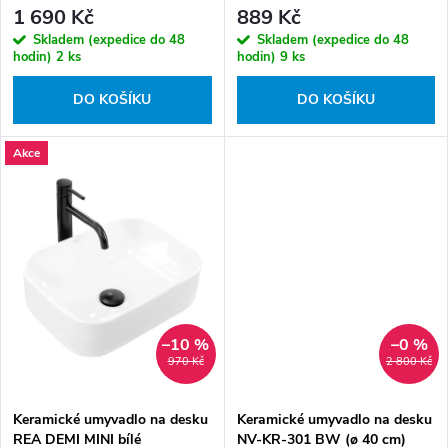
k
1 690 Kč
889 Kč
ů
t
Skladem (expedice do 48
Skladem (expedice do 48
ů
hodin)
2 ks
hodin)
9 ks
DO KOŠÍKU
DO KOŠÍKU
Akce
–10 %
–0 %
970 Kč
2 800 Kč
Keramické umyvadlo na desku
Keramické umyvadlo na desku
REA DEMI MINI bílé
NV-KR-301 BW (ø 40 cm)