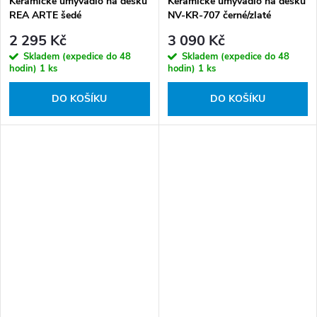
Keramické umyvadlo na desku
Keramické umyvadlo na desku
REA ARTE šedé
NV-KR-707 černé/zlaté
2 295 Kč
3 090 Kč
Skladem (expedice do 48
Skladem (expedice do 48
hodin)
1 ks
hodin)
1 ks
DO KOŠÍKU
DO KOŠÍKU