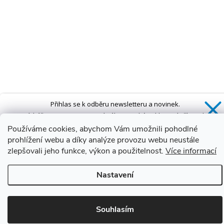
Přihlas se k odběru newsletteru a novinek.
Získáš
SLEVU 5 %
na první nákup a také exkluzivní přístup k
novinkám, slevám a dalším speciálním nabídkám.*
Používáme cookies, abychom Vám umožnili pohodlné
prohlížení webu a díky analýze provozu webu neustále
zlepšovali jeho funkce, výkon a použitelnost.
Více informací
Ano, chci se přihlásit
Nastavení
Zásady zpracování osobních údajů
*Sleva neplatí na vany s dvířky AVO a VOVO
Souhlasím