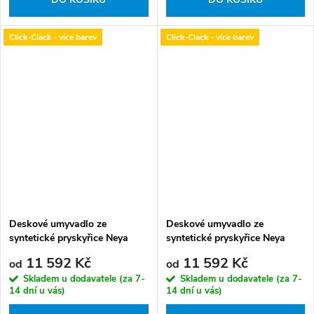
Click-Clack - více barev
Click-Clack - více barev
Deskové umyvadlo ze
Deskové umyvadlo ze
syntetické pryskyřice Neya
syntetické pryskyřice Neya
60x35 cm Blue Wave s výpustí
60x35 cm Carbon Grey s
11 592 Kč
11 592 Kč
od
od
Click-Clack
výpustí Click-Clack
Skladem u dodavatele (za 7-
Skladem u dodavatele (za 7-
14 dní u vás)
14 dní u vás)