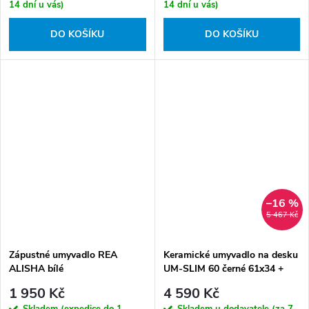
14 dní u vás)
14 dní u vás)
DO KOŠÍKU
DO KOŠÍKU
–16 %
5 467 Kč
Zápustné umyvadlo REA
Keramické umyvadlo na desku
ALISHA bílé
UM-SLIM 60 černé 61x34 +
výpusť Click-Clack, černá
1 950 Kč
4 590 Kč