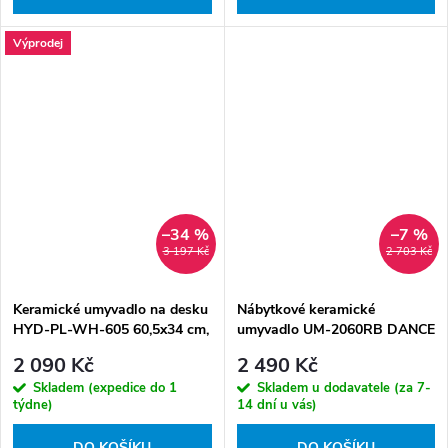
Výprodej
–34 %
–7 %
3 197 Kč
2 703 Kč
Keramické umyvadlo na desku
Nábytkové keramické
HYD-PL-WH-605 60,5x34 cm,
umyvadlo UM-2060RB DANCE
bílé struktura
60-DP, 62x40 cm, bílá matná
2 090 Kč
2 490 Kč
Skladem (expedice do 1
Skladem u dodavatele (za 7-
týdne)
14 dní u vás)
DO KOŠÍKU
DO KOŠÍKU