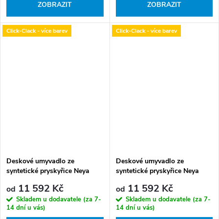
ZOBRAZIT
ZOBRAZIT
Click-Clack - více barev
Click-Clack - více barev
Deskové umyvadlo ze
Deskové umyvadlo ze
syntetické pryskyřice Neya
syntetické pryskyřice Neya
60x35 cm Earth Rust s výpustí
60x35 cm Ocean Breeze s
11 592 Kč
11 592 Kč
od
od
Click-Clack
výpustí Click-Clack
Skladem u dodavatele (za 7-
Skladem u dodavatele (za 7-
14 dní u vás)
14 dní u vás)