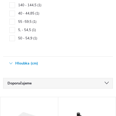
140 - 144,5
1
40 - 44,85
1
55 -59,5
1
5, - 54,5
1
50 - 54,9
1
Hloubka (cm)
Ř
Doporučujeme
a
Nejlevnější
z
V
e
Nejdražší
ý
n
Nejprodávanější