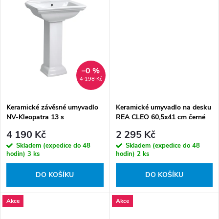
–0 %
4 198 Kč
Keramické závěsné umyvadlo
Keramické umyvadlo na desku
NV-Kleopatra 13 s
REA CLEO 60,5x41 cm černé
podstavcem
mat/mramor
4 190 Kč
2 295 Kč
Skladem (expedice do 48
Skladem (expedice do 48
hodin)
3 ks
hodin)
2 ks
DO KOŠÍKU
DO KOŠÍKU
Akce
Akce