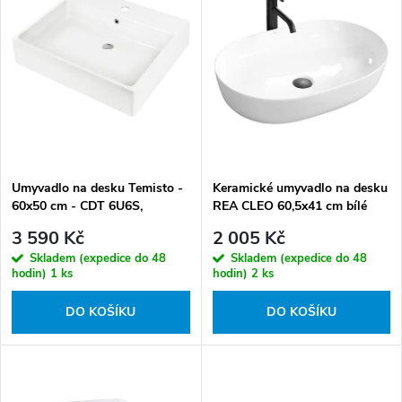
p
í
i
Abecedně
p
s
r
p
o
r
d
o
u
d
k
Umyvadlo na desku Temisto -
Keramické umyvadlo na desku
u
60x50 cm - CDT 6U6S,
REA CLEO 60,5x41 cm bílé
t
k
keramika
3 590 Kč
2 005 Kč
ů
t
Skladem (expedice do 48
Skladem (expedice do 48
ů
hodin)
1 ks
hodin)
2 ks
DO KOŠÍKU
DO KOŠÍKU