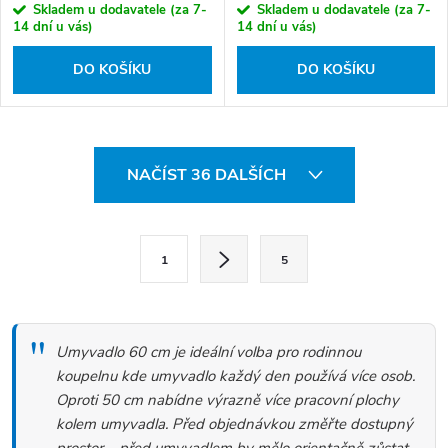
Skladem u dodavatele (za 7-
Skladem u dodavatele (za 7-
14 dní u vás)
14 dní u vás)
DO KOŠÍKU
DO KOŠÍKU
O
NAČÍST 36 DALŠÍCH
v
l
S
á
1
5
t
d
r
a
á
c
Umyvadlo 60 cm je ideální volba pro rodinnou
n
í
koupelnu kde umyvadlo každý den používá více osob.
k
Oproti 50 cm nabídne výrazně více pracovní plochy
p
kolem umyvadla. Před objednávkou změřte dostupný
o
r