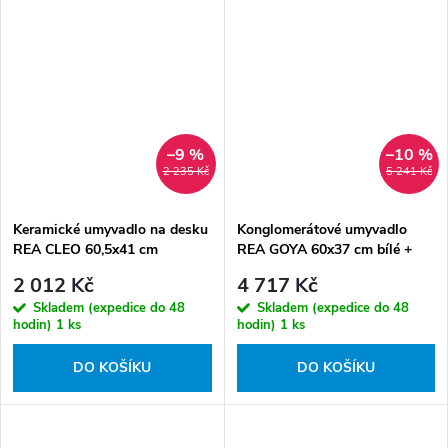
–9 %
–10 %
2 235 Kč
5 241 Kč
Keramické umyvadlo na desku
Konglomerátové umyvadlo
REA CLEO 60,5x41 cm
REA GOYA 60x37 cm bílé +
bílé/zlaté
konzole
2 012 Kč
4 717 Kč
Skladem (expedice do 48
Skladem (expedice do 48
hodin)
1 ks
hodin)
1 ks
DO KOŠÍKU
DO KOŠÍKU