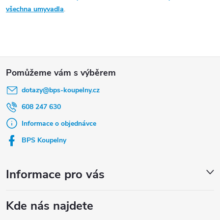
závěsné, nábytková i umyvadla na desku v keramice i litém
utěsnění základny.
všechna umyvadla
.
mramoru.
Z
á
dotazy
@
bps-koupelny.cz
p
a
608 247 630
t
Informace o objednávce
í
BPS Koupelny
Informace pro vás
Kde nás najdete