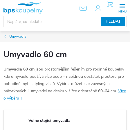
Přejít
NÁKUPNÍ
KOŠÍK
na
obsah
HLEDAT
Umyvadla
Umyvadlo 60 cm
Umyvadla 60 cm
jsou prostornějším řešením pro rodinné koupelny
kde umyvadlo používá více osob – nabídnou dostatek prostoru pro
pohodlné mytí i styling vlasů. Vybírat můžete ze závěsných,
nábytkových i umyvadel na desku v šířce orientačně 60–64 cm.
Více
o výběru ↓
Volně stojící umyvadla