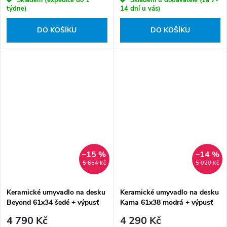
Skladem (expedice do 1
Skladem u dodavatele (za 7-
týdne)
14 dní u vás)
DO KOŠÍKU
DO KOŠÍKU
–15 %
–14 %
5 654 Kč
5 020 Kč
Keramické umyvadlo na desku
Keramické umyvadlo na desku
Beyond 61x34 šedé + výpusť
Kama 61x38 modrá + výpusť
Click-Clack, chrom
Click-Clack modrá
4 790 Kč
4 290 Kč