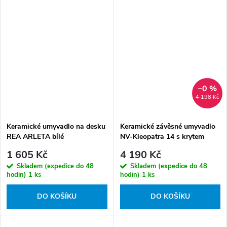
–0 %
4 198 Kč
Keramické umyvadlo na desku
Keramické závěsné umyvadlo
REA ARLETA bílé
NV-Kleopatra 14 s krytem
odpadu
1 605 Kč
4 190 Kč
Skladem (expedice do 48
Skladem (expedice do 48
hodin)
1 ks
hodin)
1 ks
DO KOŠÍKU
DO KOŠÍKU