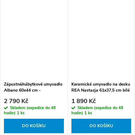
Zápustné/nábytkové umyvadlo
Keramické umyvadlo na desku
Albano 60x44 cm -
REA Nastazja 61x37,5 cm bílé
VGA1510T, granit, šedé
2 790 Kč
1 890 Kč
Skladem (expedice do 48
Skladem (expedice do 48
hodin)
1 ks
hodin)
1 ks
DO KOŠÍKU
DO KOŠÍKU