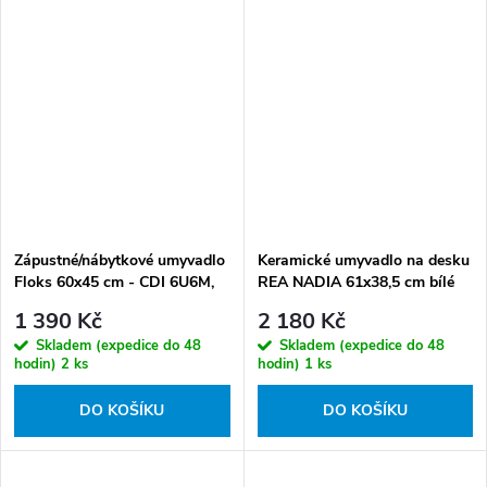
Zápustné/nábytkové umyvadlo
Keramické umyvadlo na desku
Floks 60x45 cm - CDI 6U6M,
REA NADIA 61x38,5 cm bílé
keramika
1 390 Kč
2 180 Kč
Skladem (expedice do 48
Skladem (expedice do 48
hodin)
2 ks
hodin)
1 ks
DO KOŠÍKU
DO KOŠÍKU