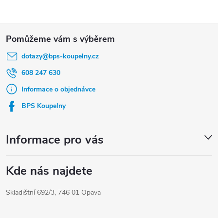
Z
á
dotazy
@
bps-koupelny.cz
p
a
608 247 630
t
Informace o objednávce
í
BPS Koupelny
Informace pro vás
Kde nás najdete
Skladištní 692/3, 746 01 Opava