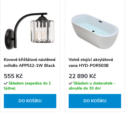
Kovové křišťálové nástěnné
Volně stojící akrylátová
svítidlo APP512-1W Black
vana HYD-POR503B
170x75 bílá, odtokový
555 Kč
22 890 Kč
komplet černý
Skladem (expedice do 1
Skladem u dodavatele -
týdne)
obvykle do 30 dní
DO KOŠÍKU
DO KOŠÍKU