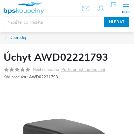
Přejít
NÁKUPNÍ
KOŠÍK
na
obsah
HLEDAT
Doprodej
Úchyt AWD02221793
Podrobnosti hodnocení
Neohodnoceno
Kód produktu:
AWD02221793