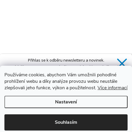
Přihlas se k odběru newsletteru a novinek.
Získáš
SLEVU 5 %
na první nákup a také exkluzivní přístup k
novinkám, slevám a dalším speciálním nabídkám.*
Používáme cookies, abychom Vám umožnili pohodlné
prohlížení webu a díky analýze provozu webu neustále
zlepšovali jeho funkce, výkon a použitelnost.
Více informací
Ano, chci se přihlásit
Nastavení
Zásady zpracování osobních údajů
*Sleva neplatí na vany s dvířky AVO a VOVO
Souhlasím