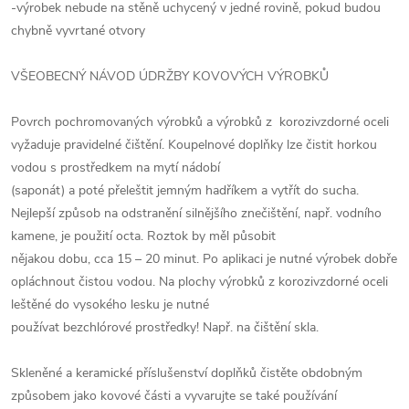
-výrobek nebude na stěně uchycený v jedné rovině, pokud budou
chybně vyvrtané otvory
VŠEOBECNÝ NÁVOD ÚDRŽBY KOVOVÝCH VÝROBKŮ
Povrch pochromovaných výrobků a výrobků z korozivzdorné oceli
vyžaduje pravidelné čištění. Koupelnové doplňky lze čistit horkou
vodou s prostředkem na mytí nádobí
(saponát) a poté přeleštit jemným hadříkem a vytřít do sucha.
Nejlepší způsob na odstranění silnějšího znečištění, např. vodního
kamene, je použití octa. Roztok by měl působit
nějakou dobu, cca 15 – 20 minut. Po aplikaci je nutné výrobek dobře
opláchnout čistou vodou. Na plochy výrobků z korozivzdorné oceli
leštěné do vysokého lesku je nutné
používat bezchlórové prostředky! Např. na čištění skla.
Skleněné a keramické příslušenství doplňků čistěte obdobným
způsobem jako kovové části a vyvarujte se také používání