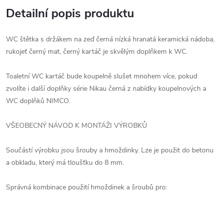
Detailní popis produktu
WC štětka s držákem na zeď černá nízká hranatá keramická nádoba,
rukojeť černý mat, černý kartáč je skvělým doplňkem k WC.
Toaletní WC kartáč bude koupelně slušet mnohem více, pokud
zvolíte i další doplňky série Nikau černá z nabídky koupelnových a
WC doplňků NIMCO.
VŠEOBECNÝ NÁVOD K MONTÁŽI VÝROBKŮ
Součástí výrobku jsou šrouby a hmoždinky. Lze je použit do betonu
a obkladu, který má tloušťku do 8 mm.
Správná kombinace použití hmoždinek a šroubů pro: