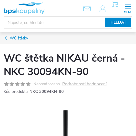
Přejít
NÁKUPNÍ
KOŠÍK
na
obsah
HLEDAT
WC štětky
WC štětka NIKAU černá -
NKC 30094KN-90
Podrobnosti hodnocení
Neohodnoceno
Kód produktu:
NKC 30094KN-90