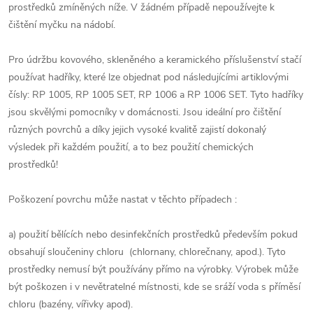
prostředků zmíněných níže. V žádném případě nepoužívejte k
čištění myčku na nádobí.
Pro údržbu kovového, skleněného a keramického příslušenství stačí
používat hadříky, které lze objednat pod následujícími artiklovými
čísly: RP 1005, RP 1005 SET, RP 1006 a RP 1006 SET. Tyto hadříky
jsou skvělými pomocníky v domácnosti. Jsou ideální pro čištění
různých povrchů a díky jejich vysoké kvalitě zajistí dokonalý
výsledek při každém použití, a to bez použití chemických
prostředků!
Poškození povrchu může nastat v těchto případech :
a) použití bělících nebo desinfekčních prostředků především pokud
obsahují sloučeniny chloru (chlornany, chlorečnany, apod.). Tyto
prostředky nemusí být používány přímo na výrobky. Výrobek může
být poškozen i v nevětratelné místnosti, kde se sráží voda s příměsí
chloru (bazény, vířivky apod).