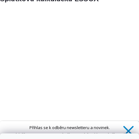
Přihlas se k odběru newsletteru a novinek.
Získáš
SLEVU 5 %
na první nákup a také exkluzivní přístup k