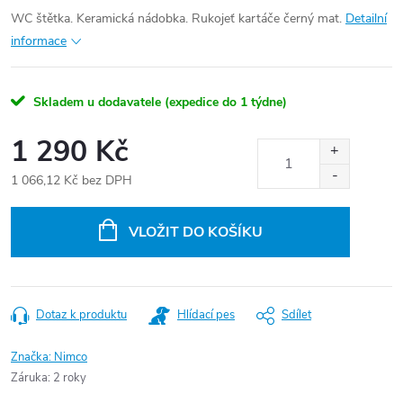
WC štětka. Keramická nádobka. Rukojeť kartáče černý mat.
Detailní
informace
Skladem u dodavatele (expedice do 1 týdne)
1 290 Kč
1 066,12 Kč bez DPH
Měrná
cena:
VLOŽIT DO KOŠÍKU
Dotaz k produktu
Hlídací pes
Sdílet
Značka:
Nimco
Záruka
:
2 roky