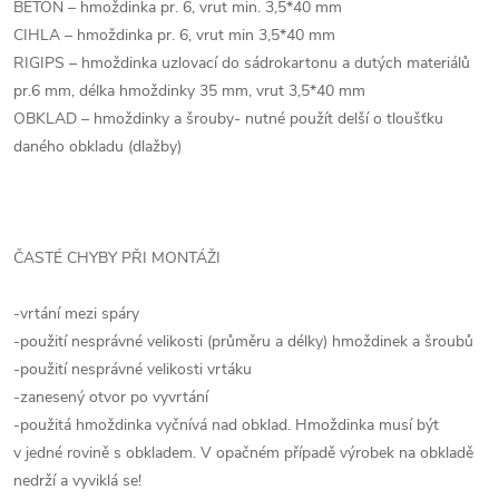
BETON – hmoždinka pr. 6, vrut min. 3,5*40 mm
CIHLA – hmoždinka pr. 6, vrut min 3,5*40 mm
RIGIPS – hmoždinka uzlovací do sádrokartonu a dutých materiálů
pr.6 mm, délka hmoždinky 35 mm, vrut 3,5*40 mm
OBKLAD – hmoždinky a šrouby- nutné použít delší o tloušťku
daného obkladu (dlažby)
ČASTÉ CHYBY PŘI MONTÁŽI
-vrtání mezi spáry
-použití nesprávné velikosti (průměru a délky) hmoždinek a šroubů
-použití nesprávné velikosti vrtáku
-zanesený otvor po vyvrtání
-použitá hmoždinka vyčnívá nad obklad. Hmoždinka musí být
v jedné rovině s obkladem. V opačném případě výrobek na obkladě
nedrží a vyviklá se!