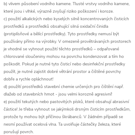
b) vlivem působení vodního kamene. Tlusté vrstvy vodního kamene,
které jsou i vlhké, výrazně zvyšují riziko poškození i koroze.
c) použití alkalických nebo kyselých silně koncentrovaných čisticích
prostředků a prostředků obsahující silná oxidační činidla
(protiplísňové a bělící prostředky). Tyto prostředky nemusí být
používány přímo na výrobky. V omezeně provětrávaných prostorech
je vhodné se vyhnout použití těchto prostředků – odpařované
chlorované sloučeniny mohou na povrchu kondenzovat a tím ho
poškodit. Pokud je nutné tyto čisticí nebo desinfekční prostředky
použít, je nutné zajistit dobré větrání prostor a čištěné povrchy
dobře a rychle opláchnout!
d) použítí prostředků stavební chemie určených pro čištění např.
dlažeb od stavebních hmot - jsou velmi korozně agresivní!
e) použití tekutých nebo pastovitých písků, které obsahují abrasivní
částice! Je třeba vyhnout se jakýmkoli drsným čisticím prostředkům,
protože ty mohou být příčinou škrábanců. V žádném případě se
nesmí používat ocelová vlna. Ta uvolňuje částečky železa, které
porušují povrch.