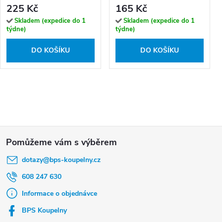
225 Kč
165 Kč
Skladem (expedice do 1
Skladem (expedice do 1
týdne)
týdne)
DO KOŠÍKU
DO KOŠÍKU
Z
á
dotazy
@
bps-koupelny.cz
p
a
608 247 630
t
Informace o objednávce
í
BPS Koupelny