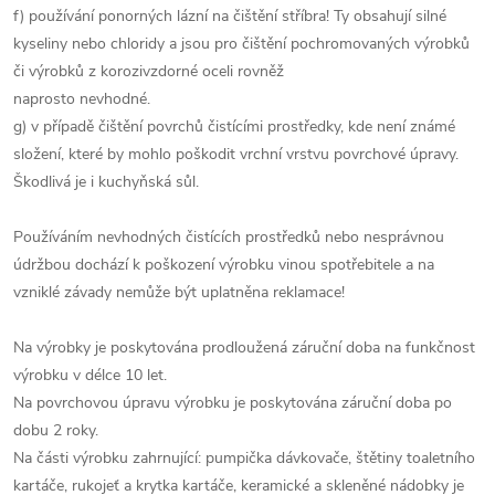
f) používání ponorných lázní na čištění stříbra! Ty obsahují silné
kyseliny nebo chloridy a jsou pro čištění pochromovaných výrobků
či výrobků z korozivzdorné oceli rovněž
naprosto nevhodné.
g) v případě čištění povrchů čistícími prostředky, kde není známé
složení, které by mohlo poškodit vrchní vrstvu povrchové úpravy.
Škodlivá je i kuchyňská sůl.
Používáním nevhodných čistících prostředků nebo nesprávnou
údržbou dochází k poškození výrobku vinou spotřebitele a na
vzniklé závady nemůže být uplatněna reklamace!
Na výrobky je poskytována prodloužená záruční doba na funkčnost
výrobku v délce 10 let.
Na povrchovou úpravu výrobku je poskytována záruční doba po
dobu 2 roky.
Na části výrobku zahrnující: pumpička dávkovače, štětiny toaletního
kartáče, rukojeť a krytka kartáče, keramické a skleněné nádobky je