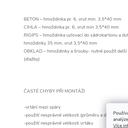
BETON – hmoždinka pr. 6, vrut min. 3,5*40 mm
CIHLA – hmoždinka pr. 6, vrut min 3,5*40 mm
RIGIPS – hmoždinka uzlovací do sádrokartonu a dut
hmoždinky 35 mm, vrut 3,5*40 mm
OBKLAD – hmoždinky a šrouby- nutné použít delší 
(dlažby)
ČASTÉ CHYBY PŘI MONTÁŽI
-vrtání mezi spáry
Použív
-použití nesprávné velikosti (průměru a délky) hmo
analýze
-použití nesprávné velikosti vrtáku
Více in