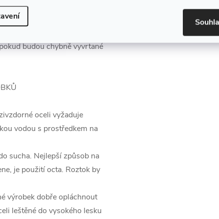
avení
musí být v jedné rovině
Souhl
edrží a vyviklá se!
, pokud budou chybně vyvrtané
OBKŮ
ivzdorné oceli vyžaduje
orkou vodou s prostředkem na
 do sucha. Nejlepší způsob na
ne, je použití octa. Roztok by
tné výrobek dobře opláchnout
eli leštěné do vysokého lesku