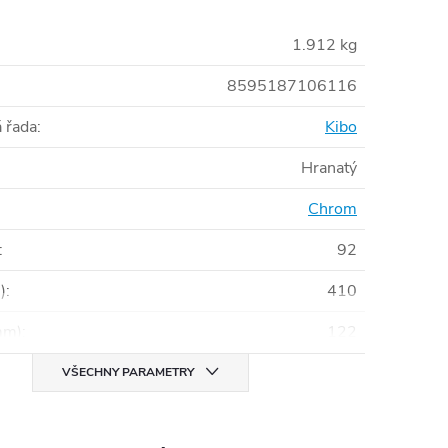
1.912 kg
8595187106116
 řada
:
Kibo
Hranatý
Chrom
:
92
)
:
410
mm)
:
122
VŠECHNY PARAMETRY