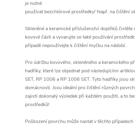
je nutné
používat bezchlórové prostředky! Např. na čištění sk
Skleněné a keramické příslušenství doplňků čistě
kovové části a vyvarujte se také používání prostře
případě nepoužívejte k čištění myčku na nádobí.
Pro údržbu kovového, skleněného a keramického přís
hadříky, které lze objednat pod následujícími artik
SET, RP 1006 a RP 1006 SET. Tyto hadříky jsou s
domácnosti. Jsou ideální pro čištění různých povrchů
zajistí dokonalý výsledek při každém použití, a to b
prostředků!
Poškození povrchu může nastat v těchto případech 