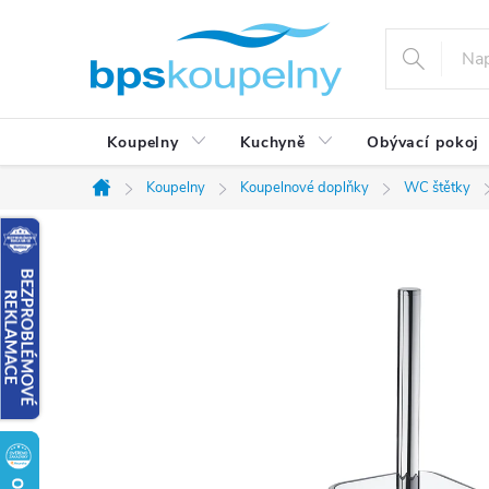
Přejít
na
obsah
Koupelny
Kuchyně
Obývací pokoj
Koupelny
Koupelnové doplňky
WC štětky
Domů