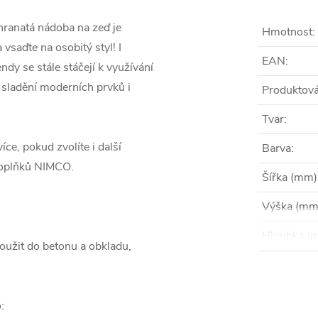
hranatá nádoba na zeď je
Hmotnost
:
saďte na osobitý styl! I
EAN
:
dy se stále stáčejí k využívání
 sladění moderních prvků i
Produktová
Tvar
:
e, pokud zvolíte i další
Barva
:
doplňků NIMCO.
Šířka (mm)
Výška (mm
Hloubka (
oužit do betonu a obkladu,
: