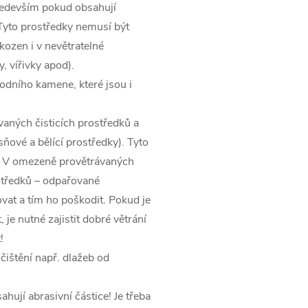
především pokud obsahují
 Tyto prostředky nemusí být
ozen i v nevětratelné
, vířivky apod).
odního kamene, které jsou i
vaných čisticích prostředků a
sňové a bělící prostředky). Tyto
. V omezeně provětrávaných
středků – odpařované
at a tím ho poškodit. Pokud je
 je nutné zajistit dobré větrání
!
čištění např. dlažeb od
ahují abrasivní částice! Je třeba