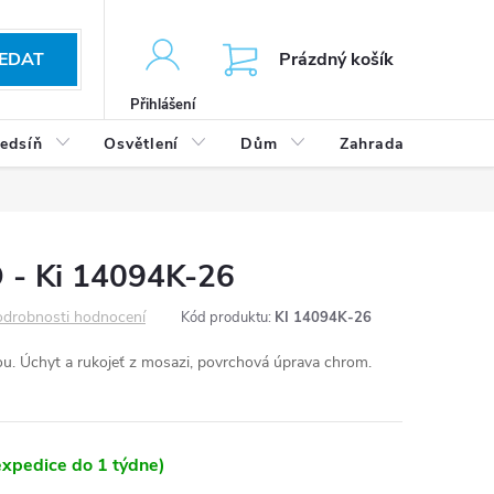
KOŠÍK
EDAT
Prázdný košík
Přihlášení
edsíň
Osvětlení
Dům
Zahrada
Výp
 - Ki 14094K-26
drobnosti hodnocení
Kód produktu:
KI 14094K-26
. Úchyt a rukojeť z mosazi, povrchová úprava chrom.
xpedice do 1 týdne)