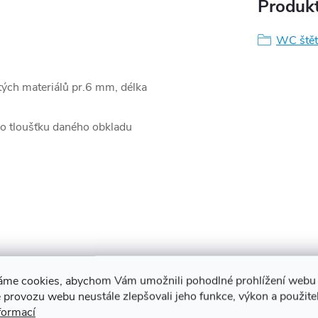
Produkt
WC štět
ých materiálů pr.6 mm, délka
o tloušťku daného obkladu
áme cookies, abychom Vám umožnili pohodlné prohlížení webu 
ždinek a šroubů
 provozu webu neustále zlepšovali jeho funkce, výkon a použite
formací