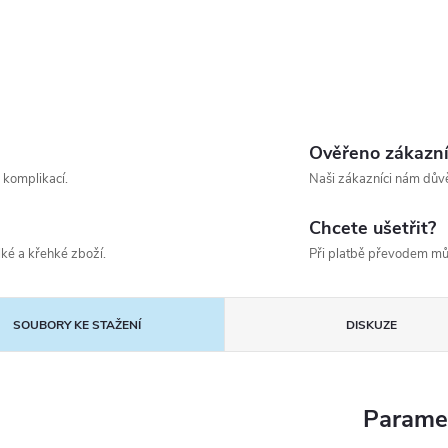
Ověřeno zákazn
 komplikací.
Naši zákazníci nám důvě
Chcete ušetřit?
ké a křehké zboží.
Při platbě převodem mů
SOUBORY KE STAŽENÍ
DISKUZE
Parame