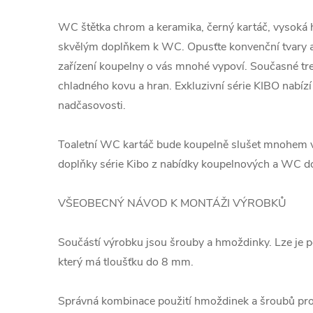
WC štětka chrom a keramika, černý kartáč, vysoká 
skvělým doplňkem k WC. Opusťte konvenční tvary a v
zařízení koupelny o vás mnohé vypoví. Současné tren
chladného kovu a hran. Exkluzivní série KIBO nabízí
nadčasovosti.
Toaletní WC kartáč bude koupelně slušet mnohem víc
doplňky série Kibo z nabídky koupelnových a WC 
VŠEOBECNÝ NÁVOD K MONTÁŽI VÝROBKŮ
Součástí výrobku jsou šrouby a hmoždinky. Lze je p
který má tloušťku do 8 mm.
Správná kombinace použití hmoždinek a šroubů pro