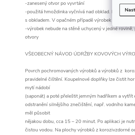
-zanesený otvor po vyvrtání
Nast
-použitá hmoždinka vyčnívá nad obklad. Hmoždinka 
s obkladem. V opačném případě výrobek na obkladě n
-výrobek nebude na stěně uchycený v jedné rovině
otvory
VŠEOBECNÝ NÁVOD ÚDRŽBY KOVOVÝCH VÝR
Povrch pochromovaných výrobků a výrobků z koroz
pravidelné čištění. Koupelnové doplňky lze čistit h
mytí nádobí
(saponát) a poté přeleštit jemným hadříkem a vytřít
odstranění silnějšího znečištění, např. vodního kame
měl působit
nějakou dobu, cca 15 – 20 minut. Po aplikaci je nu
čistou vodou. Na plochy výrobků z korozivzdorné oc