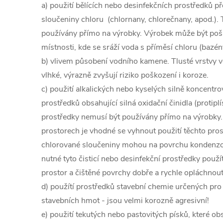
a) použití bělících nebo desinfekčních prostředků 
sloučeniny chloru (chlornany, chlorečnany, apod.).
používány přímo na výrobky. Výrobek může být pošk
místnosti, kde se sráží voda s příměsí chloru (bazény
b) vlivem působení vodního kamene. Tlusté vrstvy v
vlhké, výrazně zvyšují riziko poškození i koroze.
c) použití alkalických nebo kyselých silně koncentro
prostředků obsahující silná oxidační činidla (protiplí
prostředky nemusí být používány přímo na výrobky
prostorech je vhodné se vyhnout použití těchto pro
chlorované sloučeniny mohou na povrchu kondenzov
nutné tyto čisticí nebo desinfekční prostředky použít,
prostor a čištěné povrchy dobře a rychle opláchnout
d) použítí prostředků stavební chemie určených pro 
stavebních hmot - jsou velmi korozně agresivní!
e) použití tekutých nebo pastovitých písků, které obs