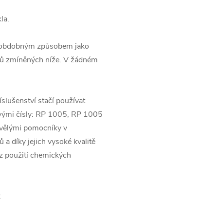
la.
te obdobným způsobem jako
dků zmíněných níže. V žádném
lušenství stačí používat
lovými čísly: RP 1005, RP 1005
kvělými pomocníky v
 a díky jejich vysoké kvalitě
ez použití chemických
: