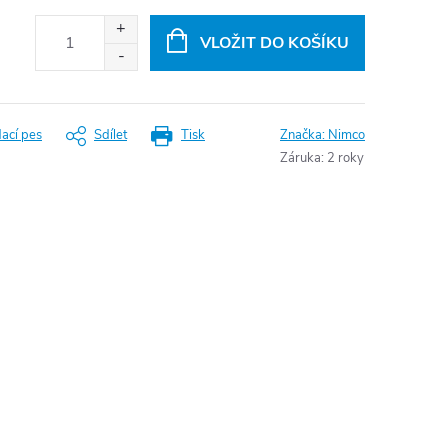
VLOŽIT DO KOŠÍKU
dací pes
Sdílet
Tisk
Značka:
Nimco
Záruka
:
2 roky