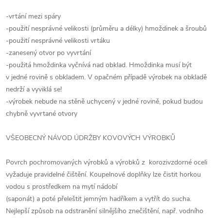
-vrtání mezi spáry
-použití nesprávné velikosti (průměru a délky) hmoždinek a šroubů
-použití nesprávné velikosti vrtáku
-zanesený otvor po vyvrtání
-použitá hmoždinka vyčnívá nad obklad. Hmoždinka musí být
v jedné rovině s obkladem. V opačném případě výrobek na obkladě
nedrží a vyviklá se!
-výrobek nebude na stěně uchycený v jedné rovině, pokud budou
chybně vyvrtané otvory
VŠEOBECNÝ NÁVOD ÚDRŽBY KOVOVÝCH VÝROBKŮ
Povrch pochromovaných výrobků a výrobků z korozivzdorné oceli
vyžaduje pravidelné čištění. Koupelnové doplňky lze čistit horkou
vodou s prostředkem na mytí nádobí
(saponát) a poté přeleštit jemným hadříkem a vytřít do sucha.
Nejlepší způsob na odstranění silnějšího znečištění, např. vodního