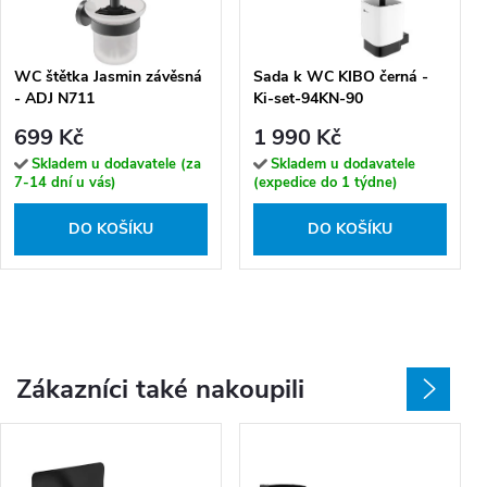
WC štětka Jasmin závěsná
Sada k WC KIBO černá -
- ADJ N711
Ki-set-94KN-90
699 Kč
1 990 Kč
Skladem u dodavatele (za
Skladem u dodavatele
7-14 dní u vás)
(expedice do 1 týdne)
DO KOŠÍKU
DO KOŠÍKU
Zákazníci také nakoupili