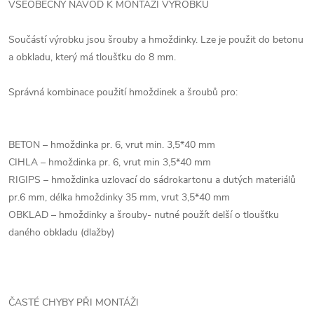
VŠEOBECNÝ NÁVOD K MONTÁŽI VÝROBKŮ
Součástí výrobku jsou šrouby a hmoždinky. Lze je použit do betonu
a obkladu, který má tloušťku do 8 mm.
Správná kombinace použití hmoždinek a šroubů pro:
BETON – hmoždinka pr. 6, vrut min. 3,5*40 mm
CIHLA – hmoždinka pr. 6, vrut min 3,5*40 mm
RIGIPS – hmoždinka uzlovací do sádrokartonu a dutých materiálů
pr.6 mm, délka hmoždinky 35 mm, vrut 3,5*40 mm
OBKLAD – hmoždinky a šrouby- nutné použít delší o tloušťku
daného obkladu (dlažby)
ČASTÉ CHYBY PŘI MONTÁŽI