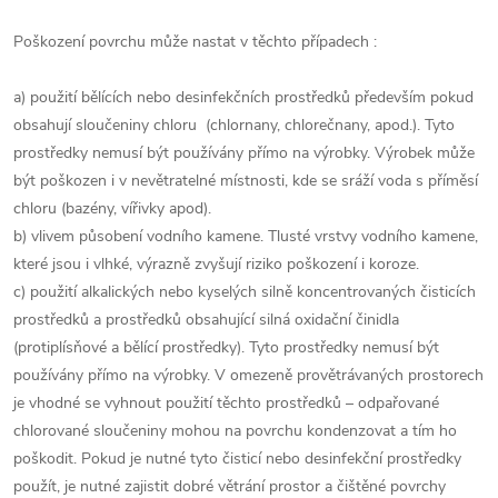
Poškození povrchu může nastat v těchto případech :
a) použití bělících nebo desinfekčních prostředků především pokud
obsahují sloučeniny chloru (chlornany, chlorečnany, apod.). Tyto
prostředky nemusí být používány přímo na výrobky. Výrobek může
být poškozen i v nevětratelné místnosti, kde se sráží voda s příměsí
chloru (bazény, vířivky apod).
b) vlivem působení vodního kamene. Tlusté vrstvy vodního kamene,
které jsou i vlhké, výrazně zvyšují riziko poškození i koroze.
c) použití alkalických nebo kyselých silně koncentrovaných čisticích
prostředků a prostředků obsahující silná oxidační činidla
(protiplísňové a bělící prostředky). Tyto prostředky nemusí být
používány přímo na výrobky. V omezeně provětrávaných prostorech
je vhodné se vyhnout použití těchto prostředků – odpařované
chlorované sloučeniny mohou na povrchu kondenzovat a tím ho
poškodit. Pokud je nutné tyto čisticí nebo desinfekční prostředky
použít, je nutné zajistit dobré větrání prostor a čištěné povrchy