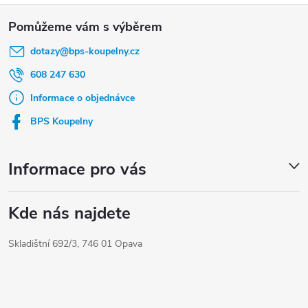
Z
á
dotazy
@
bps-koupelny.cz
p
a
608 247 630
t
Informace o objednávce
í
BPS Koupelny
Informace pro vás
Kde nás najdete
Skladištní 692/3, 746 01 Opava