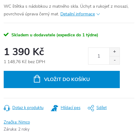
WC štětka s nádobkou z matného skla. Úchyt a rukojeť z mosazi,
povrchová úprava černý mat.
Detailní informace
Skladem u dodavatele (expedice do 1 týdne)
1 390 Kč
1 148,76 Kč bez DPH
Měrná
cena:
VLOŽIT DO KOŠÍKU
Dotaz k produktu
Hlídací pes
Sdílet
Značka:
Nimco
Záruka
:
2 roky