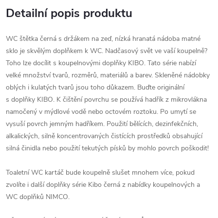
Detailní popis produktu
WC štětka černá s držákem na zeď, nízká hranatá nádoba matné
sklo je skvělým doplňkem k WC. Nadčasový svět ve vaší koupelně?
Toho lze docílit s koupelnovými doplňky KIBO. Tato série nabízí
velké množství tvarů, rozměrů, materiálů a barev. Skleněné nádobky
oblých i kulatých tvarů jsou toho důkazem. Buďte originální
s doplňky KIBO. K čištění povrchu se používá hadřík z mikrovlákna
namočený v mýdlové vodě nebo octovém roztoku. Po umytí se
vysuší povrch jemným hadříkem. Použití bělících, dezinfekčních,
alkalických, silně koncentrovaných čistících prostředků obsahující
silná činidla nebo použití tekutých písků by mohlo povrch poškodit!
Toaletní WC kartáč bude koupelně slušet mnohem více, pokud
zvolíte i další doplňky série Kibo černá z nabídky koupelnových a
WC doplňků NIMCO.