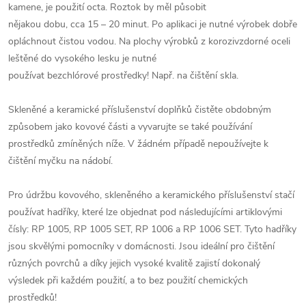
kamene, je použití octa. Roztok by měl působit
nějakou dobu, cca 15 – 20 minut. Po aplikaci je nutné výrobek dobře
opláchnout čistou vodou. Na plochy výrobků z korozivzdorné oceli
leštěné do vysokého lesku je nutné
používat bezchlórové prostředky! Např. na čištění skla.
Skleněné a keramické příslušenství doplňků čistěte obdobným
způsobem jako kovové části a vyvarujte se také používání
prostředků zmíněných níže. V žádném případě nepoužívejte k
čištění myčku na nádobí.
Pro údržbu kovového, skleněného a keramického příslušenství stačí
používat hadříky, které lze objednat pod následujícími artiklovými
čísly: RP 1005, RP 1005 SET, RP 1006 a RP 1006 SET. Tyto hadříky
jsou skvělými pomocníky v domácnosti. Jsou ideální pro čištění
různých povrchů a díky jejich vysoké kvalitě zajistí dokonalý
výsledek při každém použití, a to bez použití chemických
prostředků!