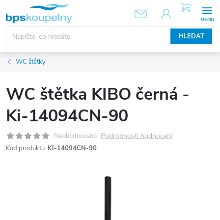
Přejít
NÁKUPNÍ
KOŠÍK
na
obsah
HLEDAT
WC štětky
WC štětka KIBO černá -
Ki-14094CN-90
Podrobnosti hodnocení
Neohodnoceno
Kód produktu:
KI-14094CN-90