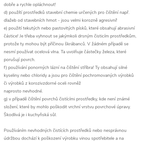
dobře a rychle opláchnout!
d) použítí prostředků stavební chemie určených pro čištění např.
dlažeb od stavebních hmot - jsou velmi korozně agresivní!
e) použití tekutých nebo pastovitých písků, které obsahují abrasivní
částice! Je třeba vyhnout se jakýmkoli drsným čisticím prostředkům,
protože ty mohou být příčinou škrábanců. V žádném případě se
nesmí používat ocelová vlna. Ta uvolňuje částečky železa, které
porušují povrch.
f) používání ponorných lázní na čištění stříbra! Ty obsahují silné
kyseliny nebo chloridy a jsou pro čištění pochromovaných výrobků
či výrobků z korozivzdorné oceli rovněž
naprosto nevhodné.
g) v případě čištění povrchů čistícími prostředky, kde není známé
složení, které by mohlo poškodit vrchní vrstvu povrchové úpravy.
Škodlivá je i kuchyňská sůl.
Používáním nevhodných čistících prostředků nebo nesprávnou
údržbou dochází k poškození výrobku vinou spotřebitele a na