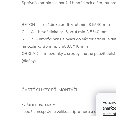
Správná kombinace použití hmoždinek a šroubů pro
BETON – hmoždinka pr. 6, vrut min. 3,5*40 mm
CIHLA – hmoždinka pr. 6, vrut min 3,5*40 mm
RIGIPS – hmoždinka uzlovací do sádrokartonu a dut
hmoždinky 35 mm, vrut 3,5*40 mm
OBKLAD – hmoždinky a šrouby- nutné použít delší 
(dlažby)
ČASTÉ CHYBY PŘI MONTÁŽI
Použív
-vrtání mezi spáry
analýze
-použití nesprávné velikosti (průměru a délky) hmo
Více in