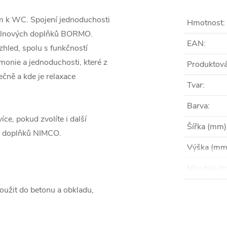
m k WC. Spojení jednoduchosti
Hmotnost
:
oupelnových doplňků BORMO.
EAN
:
zhled, spolu s funkčností
onie a jednoduchosti, které z
Produktová
ečně a kde je relaxace
Tvar
:
Barva
:
e, pokud zvolíte i další
Šířka (mm)
C doplňků NIMCO.
Výška (mm
Hloubka (
oužit do betonu a obkladu,