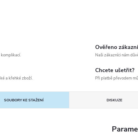
Ověřeno zákazn
 komplikací.
Naši zákazníci nám důvě
Chcete ušetřit?
ké a křehké zboží.
Při platbě převodem mů
SOUBORY KE STAŽENÍ
DISKUZE
Parame