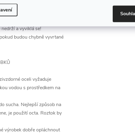
avení
Souhl
musí být v jedné rovině
edrží a vyviklá se!
, pokud budou chybně vyvrtané
OBKŮ
ivzdorné oceli vyžaduje
orkou vodou s prostředkem na
 do sucha. Nejlepší způsob na
ne, je použití octa. Roztok by
tné výrobek dobře opláchnout