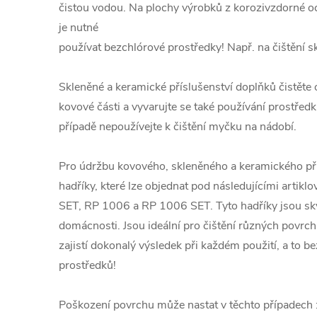
čistou vodou. Na plochy výrobků z korozivzdorné oc
je nutné
používat bezchlórové prostředky! Např. na čištění sk
Skleněné a keramické příslušenství doplňků čistě
kovové části a vyvarujte se také používání prostře
případě nepoužívejte k čištění myčku na nádobí.
Pro údržbu kovového, skleněného a keramického přís
hadříky, které lze objednat pod následujícími artik
SET, RP 1006 a RP 1006 SET. Tyto hadříky jsou s
domácnosti. Jsou ideální pro čištění různých povrchů
zajistí dokonalý výsledek při každém použití, a to b
prostředků!
Poškození povrchu může nastat v těchto případech 