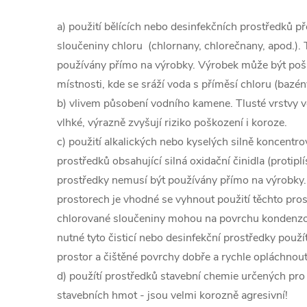
a) použití bělících nebo desinfekčních prostředků 
sloučeniny chloru (chlornany, chlorečnany, apod.).
používány přímo na výrobky. Výrobek může být pošk
místnosti, kde se sráží voda s příměsí chloru (bazény
b) vlivem působení vodního kamene. Tlusté vrstvy v
vlhké, výrazně zvyšují riziko poškození i koroze.
c) použití alkalických nebo kyselých silně koncentro
prostředků obsahující silná oxidační činidla (protiplí
prostředky nemusí být používány přímo na výrobky
prostorech je vhodné se vyhnout použití těchto pro
chlorované sloučeniny mohou na povrchu kondenzov
nutné tyto čisticí nebo desinfekční prostředky použít,
prostor a čištěné povrchy dobře a rychle opláchnout
d) použítí prostředků stavební chemie určených pro 
stavebních hmot - jsou velmi korozně agresivní!