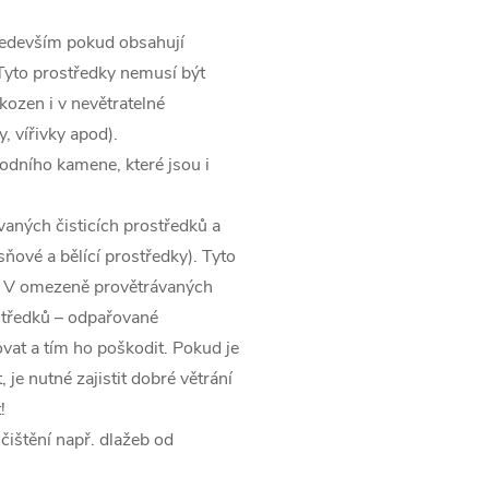
především pokud obsahují
 Tyto prostředky nemusí být
ozen i v nevětratelné
, vířivky apod).
odního kamene, které jsou i
vaných čisticích prostředků a
sňové a bělící prostředky). Tyto
. V omezeně provětrávaných
středků – odpařované
at a tím ho poškodit. Pokud je
 je nutné zajistit dobré větrání
!
čištění např. dlažeb od