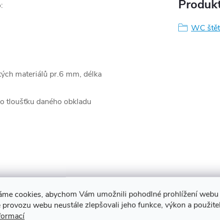
Produkt
:
WC štět
ých materiálů pr.6 mm, délka
o tloušťku daného obkladu
áme cookies, abychom Vám umožnili pohodlné prohlížení webu 
 provozu webu neustále zlepšovali jeho funkce, výkon a použite
ždinek a šroubů
formací