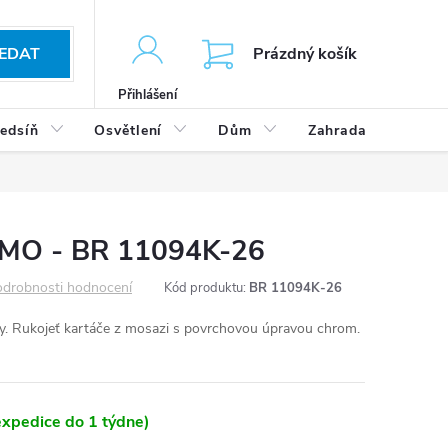
KOŠÍK
EDAT
Prázdný košík
Přihlášení
edsíň
Osvětlení
Dům
Zahrada
Výp
MO - BR 11094K-26
drobnosti hodnocení
Kód produktu:
BR 11094K-26
. Rukojeť kartáče z mosazi s povrchovou úpravou chrom.
xpedice do 1 týdne)