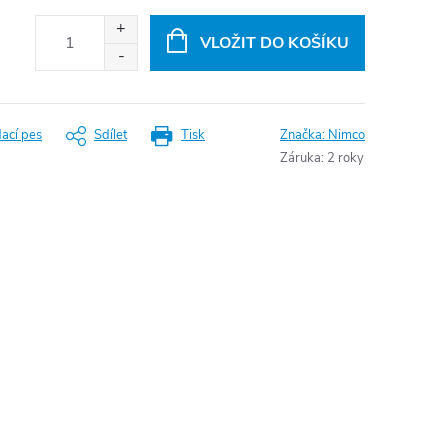
VLOŽIT DO KOŠÍKU
dací pes
Sdílet
Tisk
Značka:
Nimco
Záruka
:
2 roky