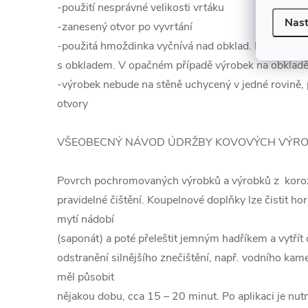
-použití nesprávné velikosti vrtáku
Nast
-zanesený otvor po vyvrtání
-použitá hmoždinka vyčnívá nad obklad. Hmoždinka 
s obkladem. V opačném případě výrobek na obkladě n
-výrobek nebude na stěně uchycený v jedné rovině
otvory
VŠEOBECNÝ NÁVOD ÚDRŽBY KOVOVÝCH VÝR
Povrch pochromovaných výrobků a výrobků z koroz
pravidelné čištění. Koupelnové doplňky lze čistit h
mytí nádobí
(saponát) a poté přeleštit jemným hadříkem a vytřít
odstranění silnějšího znečištění, např. vodního kame
měl působit
nějakou dobu, cca 15 – 20 minut. Po aplikaci je nu