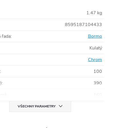
1.47 kg
8595187104433
 řada
:
Bormo
Kulatý
Chrom
:
100
)
:
390
mm)
:
160
VŠECHNY PARAMETRY