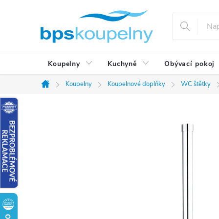
Přejít
na
obsah
Koupelny
Kuchyně
Obývací pokoj
Koupelny
Koupelnové doplňky
WC štětky
Domů