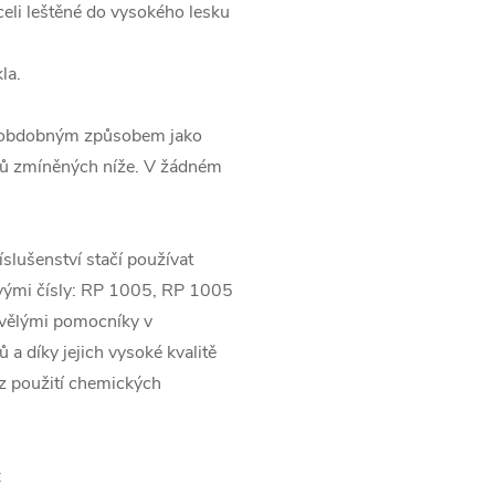
eli leštěné do vysokého lesku
la.
te obdobným způsobem jako
dků zmíněných níže. V žádném
lušenství stačí používat
lovými čísly: RP 1005, RP 1005
kvělými pomocníky v
 a díky jejich vysoké kvalitě
ez použití chemických
: