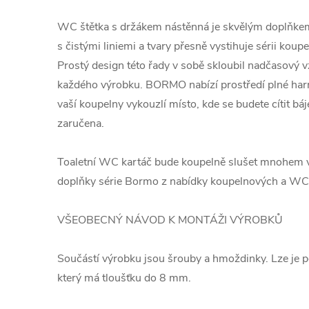
WC štětka s držákem nástěnná je skvělým doplňke
s čistými liniemi a tvary přesně vystihuje sérii k
Prostý design této řady v sobě skloubil nadčasový v
každého výrobku. BORMO nabízí prostředí plné harm
vaší koupelny vykouzlí místo, kde se budete cítit báj
zaručena.
Toaletní WC kartáč bude koupelně slušet mnohem víc
doplňky série Bormo z nabídky koupelnových a W
VŠEOBECNÝ NÁVOD K MONTÁŽI VÝROBKŮ
Součástí výrobku jsou šrouby a hmoždinky. Lze je p
který má tloušťku do 8 mm.