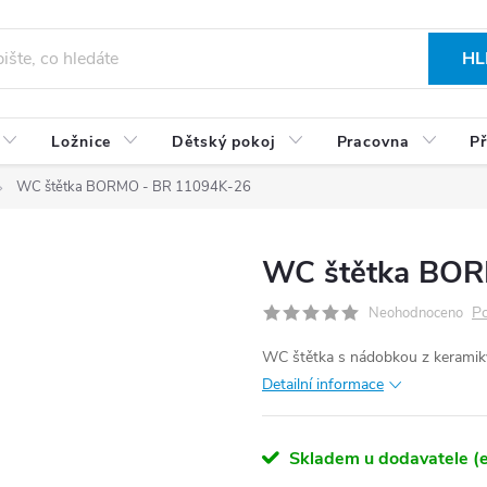
HL
Ložnice
Dětský pokoj
Pracovna
Př
WC štětka BORMO - BR 11094K-26
WC štětka BOR
Po
Neohodnoceno
WC štětka s nádobkou z keramiky
Detailní informace
Skladem u dodavatele (e