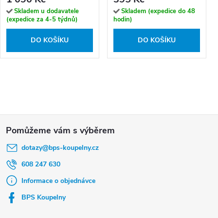
Skladem u dodavatele
Skladem (expedice do 48
(expedice za 4-5 týdnů)
hodin)
DO KOŠÍKU
DO KOŠÍKU
Z
á
dotazy
@
bps-koupelny.cz
p
a
608 247 630
t
Informace o objednávce
í
BPS Koupelny