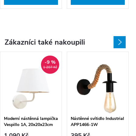
Zákazníci také nakoupili
-9 %
1 207 Kč
Moderní nástěnná lampička
Nástěnné svítidlo Industrial
Vespillo 1A, 20x20x23cm
APP1466-1W
bílá/zlatá
1 090 Kč
395 Kč