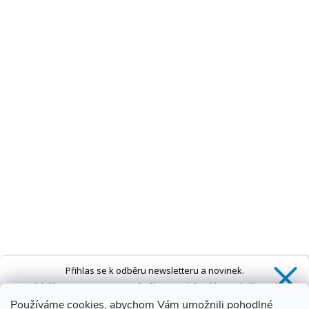
Přihlas se k odběru newsletteru a novinek.
Získáš
SLEVU 5 %
na první nákup a také exkluzivní přístup k
novinkám, slevám a dalším speciálním nabídkám.*
Používáme cookies, abychom Vám umožnili pohodlné