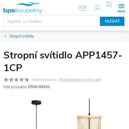
Přejít
NÁKUPNÍ
KOŠÍK
na
obsah
HLEDAT
Stropní svítidla
Stropní svítidlo APP1457-
1CP
Podrobnosti hodnocení
Neohodnoceno
Kód produktu:
OSW-00931