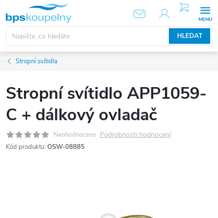
Přejít
NÁKUPNÍ
KOŠÍK
na
obsah
HLEDAT
Stropní svítidla
Stropní svítidlo APP1059-
C + dálkový ovladač
Podrobnosti hodnocení
Neohodnoceno
Kód produktu:
OSW-08885