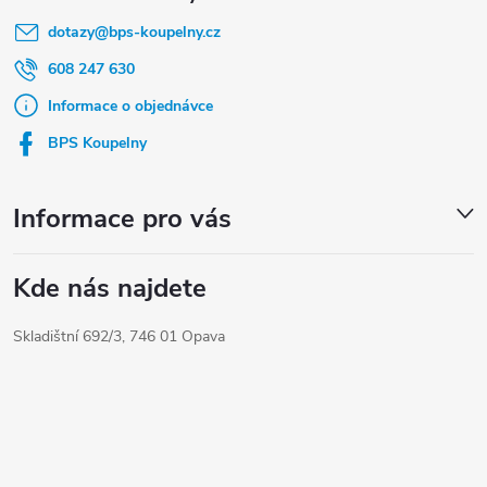
á
dotazy
@
bps-koupelny.cz
p
a
608 247 630
t
Informace o objednávce
í
BPS Koupelny
Informace pro vás
Kde nás najdete
Skladištní 692/3, 746 01 Opava