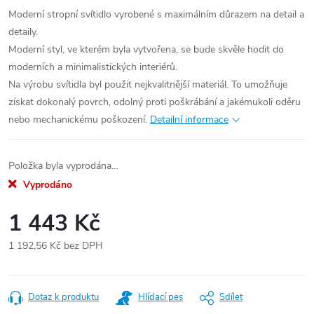
Moderní stropní svítidlo vyrobené s maximálním důrazem na detail a
detaily.
Moderní styl, ve kterém byla vytvořena, se bude skvěle hodit do
moderních a minimalistických interiérů.
Na výrobu svítidla byl použit nejkvalitnější materiál. To umožňuje
získat dokonalý povrch, odolný proti poškrábání a jakémukoli oděru
nebo mechanickému poškození.
Detailní informace
Položka byla vyprodána…
Vyprodáno
1 443 Kč
1 192,56 Kč bez DPH
Měrná
cena:
Dotaz k produktu
Hlídací pes
Sdílet