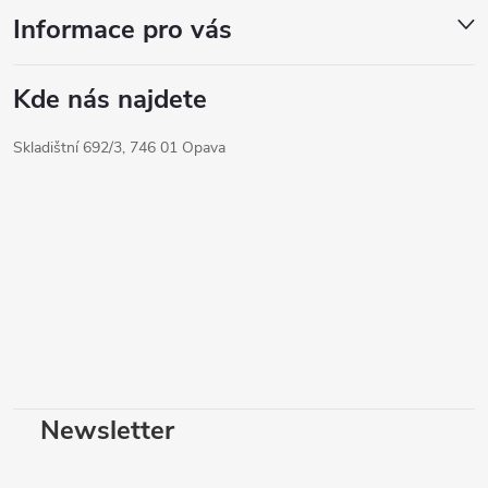
y
Informace pro vás
v
ý
Kde nás najdete
p
i
Skladištní 692/3, 746 01 Opava
s
u
Newsletter