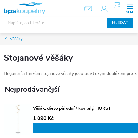
Přejít
NÁKUPNÍ
KOŠÍK
na
obsah
HLEDAT
Věšáky
Stojanové věšáky
Elegantní a funkční stojanové věšáky jsou praktickým doplňkem pro ka
Nejprodávanější
Věšák, dřevo přírodní / kov bílý, HORST
1 090 Kč