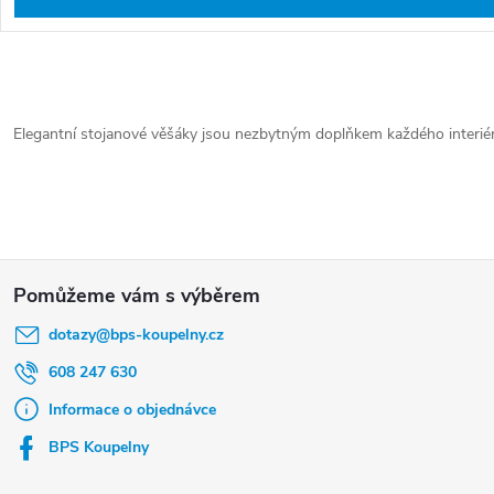
O
v
Elegantní stojanové věšáky jsou nezbytným doplňkem každého interiéru.
l
á
d
a
Z
c
á
í
dotazy
@
bps-koupelny.cz
p
p
a
608 247 630
r
t
Informace o objednávce
v
í
BPS Koupelny
k