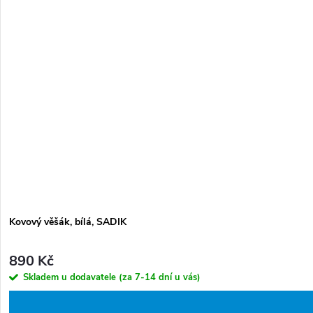
r
d
o
u
d
k
u
t
k
ů
t
ů
Kovový věšák, bílá, SADIK
890 Kč
Skladem u dodavatele (za 7-14 dní u vás)