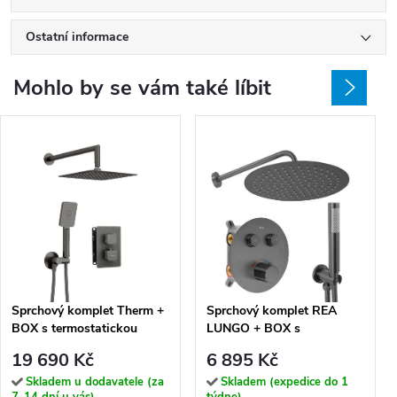
Ostatní informace
Mohlo by se vám také líbit
Sprchový komplet Therm +
Sprchový komplet REA
BOX s termostatickou
LUNGO + BOX s
podomítkovou baterií -
termostatickou
19 690 Kč
6 895 Kč
BXYZDECT
podomítkovou baterií, titan
Skladem u dodavatele (za
Skladem (expedice do 1