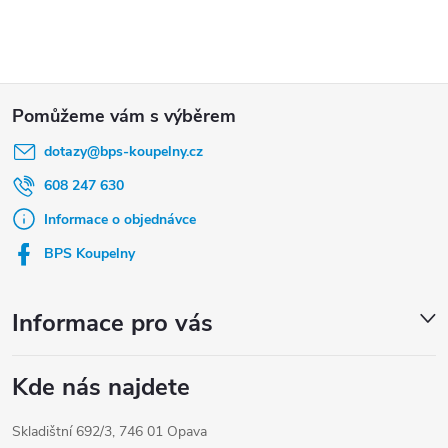
Z
á
dotazy
@
bps-koupelny.cz
p
a
608 247 630
t
Informace o objednávce
í
BPS Koupelny
Informace pro vás
Kde nás najdete
Skladištní 692/3, 746 01 Opava