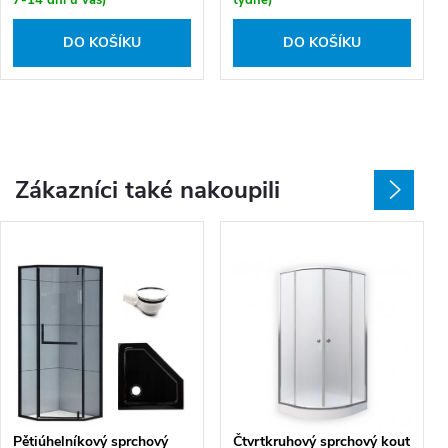
7-14 dní u vás)
týdne)
DO KOŠÍKU
DO KOŠÍKU
Zákazníci také nakoupili
Pětiúhelníkový sprchový
Čtvrtkruhový sprchový kout