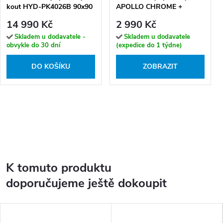
kout HYD-PK4026B 90x90
APOLLO CHROME +
černá/transparent +
vanička
14 990 Kč
2 990 Kč
vanička HYD-PSV-ST07B
černá
Skladem u dodavatele -
Skladem u dodavatele
obvykle do 30 dní
(expedice do 1 týdne)
DO KOŠÍKU
ZOBRAZIT
K tomuto produktu
doporučujeme ještě dokoupit