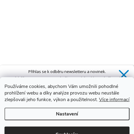
Přihlas se k odběru newsletteru a novinek.
Získáš
SLEVU 5 %
na první nákup a také exkluzivní přístup k
novinkám, slevám a dalším speciálním nabídkám.*
Používáme cookies, abychom Vám umožnili pohodlné
prohlížení webu a díky analýze provozu webu neustále
zlepšovali jeho funkce, výkon a použitelnost.
Více informací
Ano, chci se přihlásit
Nastavení
Zásady zpracování osobních údajů
*Sleva neplatí na vany s dvířky AVO a VOVO