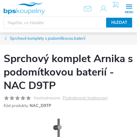
Přejít
NÁKUPNÍ
KOŠÍK
na
obsah
HLEDAT
Sprchové komplety s podomítkovou baterií
Sprchový komplet Arnika s
podomítkovou baterií -
NAC D9TP
Podrobnosti hodnocení
Neohodnoceno
Kód produktu:
NAC_D9TP