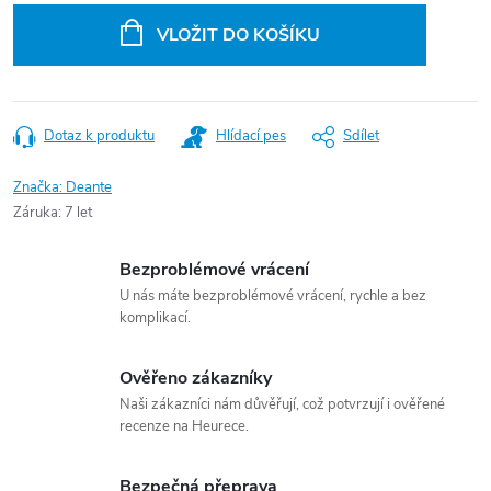
cena:
VLOŽIT DO KOŠÍKU
Dotaz k produktu
Hlídací pes
Sdílet
Značka:
Deante
Záruka
:
7 let
Bezproblémové vrácení
U nás máte bezproblémové vrácení, rychle a bez
komplikací.
Ověřeno zákazníky
Naši zákazníci nám důvěřují, což potvrzují i ověřené
recenze na Heurece.
Bezpečná přeprava