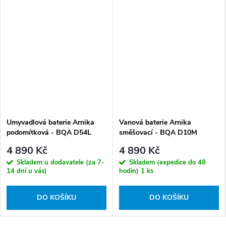
Umyvadlová baterie Arnika
Vanová baterie Arnika
podomítková - BQA D54L
směšovací - BQA D10M
4 890 Kč
4 890 Kč
Skladem u dodavatele (za 7-
Skladem (expedice do 48
14 dní u vás)
hodin)
1 ks
DO KOŠÍKU
DO KOŠÍKU