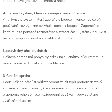
šedou, tmavě grafitovou, černou a hnědou.
Anti-Twist systém, který zabraňuje kroucení hadice
Anti-twist je systém, který zabraňuje kroucení konce hadice při
používání, což výrazně ovlivňuje komfort koupání. Zapomeňte na to,
že to musíte pokaždé rozmotávat a ztrácet čas. Systém Anti-Twist
navíc zvyšuje odolnost a spolehlivost produktu.
Nastavitelný úhel sluchátek
Dešťová sprcha má pohyblivý držák na sluchátko, díky kterému si
můžeme nastavit úhel sprchové hlavice.
3-funkční sprcha
Podle vašeho přání si můžete vybrat ze tří typů proudu: dešťový,
smíšený a hydromasážní, který se mění pomocí diskrétního a
ergonomického spínače. Každodenní používání vody se stane
zvláštním rituálem.