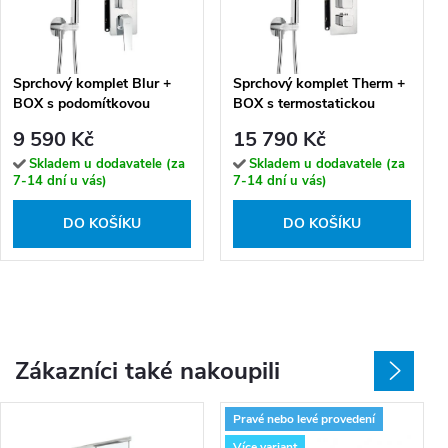
Sprchový komplet Blur +
Sprchový komplet Therm +
BOX s podomítkovou
BOX s termostatickou
baterií - BXYZ0QLM
podomítkovou baterií -
9 590 Kč
15 790 Kč
BXYZ0ECT
Skladem u dodavatele (za
Skladem u dodavatele (za
7-14 dní u vás)
7-14 dní u vás)
DO KOŠÍKU
DO KOŠÍKU
Zákazníci také nakoupili
Pravé nebo levé provedení
Více variant