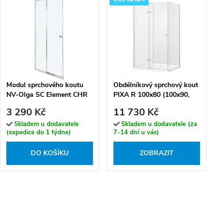
Modul sprchového koutu
Obdélníkový sprchový kout
NV-Olga SC Element CHR
PIXA R 100x80 (100x90,
90, chrom/transparent - bez
120x80, 120x90), výška 195
3 290 Kč
11 730 Kč
vaničky
cm - bez vaničky
Skladem u dodavatele
Skladem u dodavatele (za
(expedice do 1 týdne)
7-14 dní u vás)
DO KOŠÍKU
ZOBRAZIT