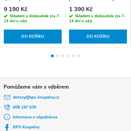
- BGA 020C
9 190 Kč
1 390 Kč
Skladem u dodavatele (za 7-
Skladem u dodavatele (za 7-
14 dní u vás)
14 dní u vás)
DO KOŠÍKU
DO KOŠÍKU
Z
á
dotazy
@
bps-koupelny.cz
p
a
608 247 630
t
Informace o objednávce
í
BPS Koupelny