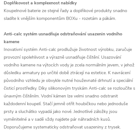
Doplňkovost a komplexnost nabídky
Koupelnové baterie ze stejné řady a doplňkové produkty snadno
sladíte k vnějším komponentům BOXu - rozetám a pákám.
Anti-calc systém usnadňuje odstraňování usazenin vodního
kamene
Inovativní systém Anti-calc prodlužuje životnost výrobku, zaručuje
provozní spolehlivost a výrazně usnadňuje čištění. Usazování
vodního kamene na výtocích vody je zcela normálním jevem, v jehož
důsledku armatury po určité době ztrácejí na estetice. K navrácení
původního vzhledu je obvykle nutné houževnaté drhnutí a speciální
čisticí prostředky. Díky silikonovým tryskám Anti-calc se rozloučíte s
únavným čištěním. Vodní kámen lze velmi snadno odstranit
každodenní koupelí. Stačí jemně otřít houbičkou nebo jednoduše
prsty a sluchátko vypadá jako nové. Jednotlivé záložky jsou
vyměnitelné a v sadě vždy najdete pár náhradních kusů.
Doporučujeme systematicky odstraňovat usazeniny z trysek.