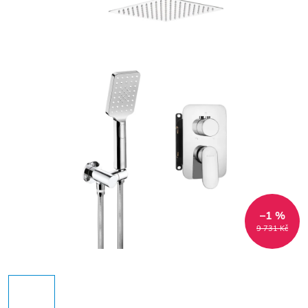
–1 %
9 731 Kč