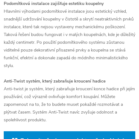
Podomítková instalace zajišťuje estetiku koupelny
Hlavními výhodami podomítkové instalace jsou estetický vzhled,
snadnější udržování koupelny v čistotě a skrytí neatraktivních prvků
instalace, které tak nejsou vystaveny mechanickému poškození.
Taková řešení budou fungovat i v malých koupelnách, kde je důležitý
každý centimetr. Po použití podomítkového systému zůstanou
viditelné pouze dekorativní přisazené prvky a koupelna se stává
funkční, efektní a dokonale zapadá do módního minimalistického
stylu.
Anti-Twist systém, který zabraňuje kroucení hadice
Anti-twist je systém, který zabraňuje kroucení konce hadice při jejím
používání, což výrazně ovlivňuje komfort koupání. Můžete
zapomenout na to, že to budete muset pokaždé rozmotávat a
plýtvat časem. Systém Anti-Twist navíc zvyšuje odolnost a
spolehlivost produktu.