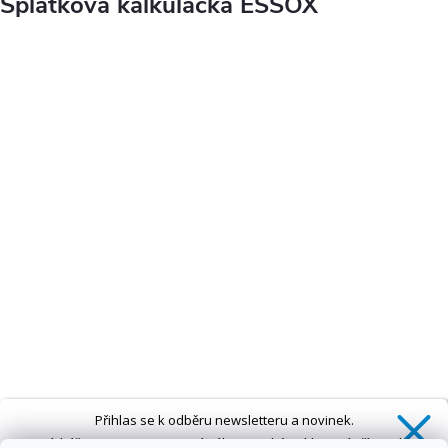
Splátková kalkulačka ESSOX
Přihlas se k odběru newsletteru a novinek.
Získáš
SLEVU 5 %
na první nákup a také exkluzivní přístup k