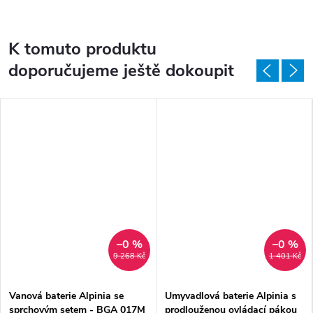
K tomuto produktu
doporučujeme ještě dokoupit
–0 %
–0 %
9 268 Kč
1 401 Kč
Vanová baterie Alpinia se
Umyvadlová baterie Alpinia s
sprchovým setem - BGA 017M
prodlouženou ovládací pákou