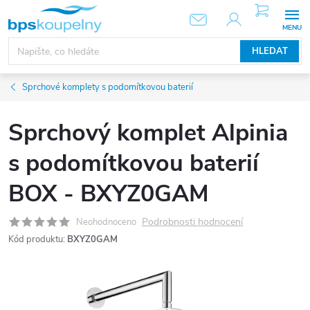
Přejít
NÁKUPNÍ
KOŠÍK
na
obsah
HLEDAT
Sprchové komplety s podomítkovou baterií
Sprchový komplet Alpinia
s podomítkovou baterií
BOX - BXYZ0GAM
Podrobnosti hodnocení
Neohodnoceno
Kód produktu:
BXYZ0GAM