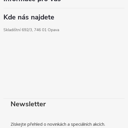
v
k
Kde nás najdete
y
Skladištní 692/3, 746 01 Opava
v
ý
p
i
s
u
Newsletter
Získejte přehled o novinkách a speciálních akcích.