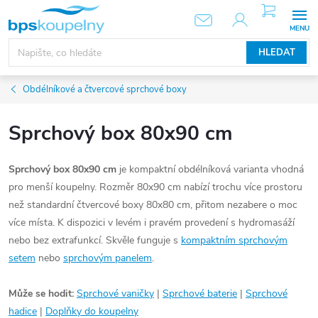
Přejít
NÁKUPNÍ
KOŠÍK
na
obsah
HLEDAT
Obdélníkové a čtvercové sprchové boxy
Sprchový box 80x90 cm
Sprchový box 80x90 cm
je kompaktní obdélníková varianta vhodná
pro menší koupelny. Rozměr 80x90 cm nabízí trochu více prostoru
než standardní čtvercové boxy 80x80 cm, přitom nezabere o moc
více místa. K dispozici v levém i pravém provedení s hydromasáží
nebo bez extrafunkcí. Skvěle funguje s
kompaktním sprchovým
setem
nebo
sprchovým panelem
.
Může se hodit:
Sprchové vaničky
|
Sprchové baterie
|
Sprchové
hadice
|
Doplňky do koupelny