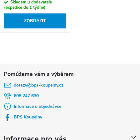
t
Skladem u dodavatele
ů
(expedice do 1 týdne)
ZOBRAZIT
O
v
Z
l
á
á
dotazy
@
bps-koupelny.cz
p
d
a
a
608 247 630
t
c
Informace o objednávce
í
í
BPS Koupelny
p
r
Informace pro vás