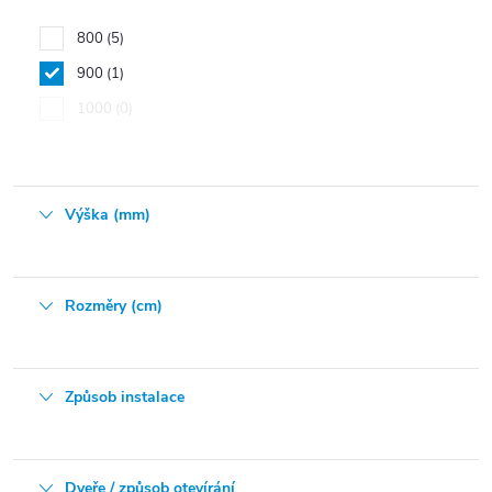
800
5
900
1
1000
0
Výška (mm)
Rozměry (cm)
Způsob instalace
Dveře / způsob otevírání