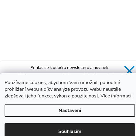
Přihlas se k odběru newsletteru a novinek.
Získáš
SLEVU 5 %
na první nákup a také exkluzivní přístup k
novinkám, slevám a dalším speciálním nabídkám.*
Používáme cookies, abychom Vám umožnili pohodlné
prohlížení webu a díky analýze provozu webu neustále
zlepšovali jeho funkce, výkon a použitelnost.
Více informací
Ano, chci se přihlásit
Nastavení
Zásady zpracování osobních údajů
*Sleva neplatí na vany s dvířky AVO a VOVO
Souhlasím