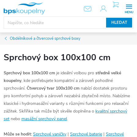
Přejít
NÁKUPNÍ
KOŠÍK
na
obsah
HLEDAT
Obdélníkové a čtvercové sprchové boxy
Sprchový box 100x100 cm
Sprchový box 100x100 cm
je ideální volbou pro
středně velké
koupelny
, kde potřebujete kompaktní a zároveň pohodlné
sprchování.
Čtvercový tvar 100x100 cm
nabízí dostatek prostoru
pro komfortní pohyb a zároveň nezabírá zbytečně místo. Nabízíme
klasické i hydromasážní varianty s různými funkcemi pro relaxační
zážitek. Skříňka tak může být skvěle doplněna o
kvalitní sprchový
set
nebo
masážní sprchový panel
.
Může se hodit:
Sprchové vaničky
|
Sprchové baterie
|
Sprchové