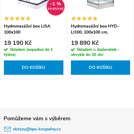
r
–1 %
d
o
19 563 Kč
u
d
k
Hydromasážní box LISA
Hydromasážní box HYD-
u
100x100
LI100, 100x100 cm,
t
k
kartáčovaný
19 190 Kč
19 890 Kč
ů
chrom/transparent
t
Skladem (expedice do 1
Skladem u dodavatele -
ů
týdne)
obvykle do 30 dní
DO KOŠÍKU
DO KOŠÍKU
O
v
Z
l
á
á
dotazy
@
bps-koupelny.cz
p
d