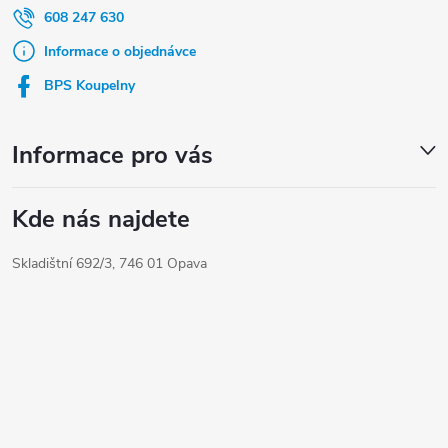
a
a
608 247 630
t
c
Informace o objednávce
í
í
BPS Koupelny
p
r
Informace pro vás
v
k
Kde nás najdete
y
Skladištní 692/3, 746 01 Opava
v
ý
p
i
s
u