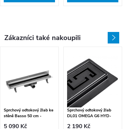
Zákazníci také nakoupili
Sprchový odtokový žlab ke
Sprchový odtokový žlab
stěně Basso 50 cm -
DL01 OMEGA G6 HYD-
COB_751S, černé sklo
2667 90 cm, černý
5 090 Kč
2 190 Kč