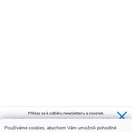
Přihlas se k odběru newsletteru a novinek.
Získáš
SLEVU 5 %
na první nákup a také exkluzivní přístup k
novinkám, slevám a dalším speciálním nabídkám.*
Používáme cookies, abychom Vám umožnili pohodlné