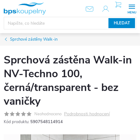
Přejít
NÁKUPNÍ
KOŠÍK
na
obsah
HLEDAT
Sprchové zástěny Walk-in
Sprchová zástěna Walk-in
NV-Techno 100,
černá/transparent - bez
vaničky
Podrobnosti hodnocení
Neohodnoceno
Kód produktu:
5907548114914