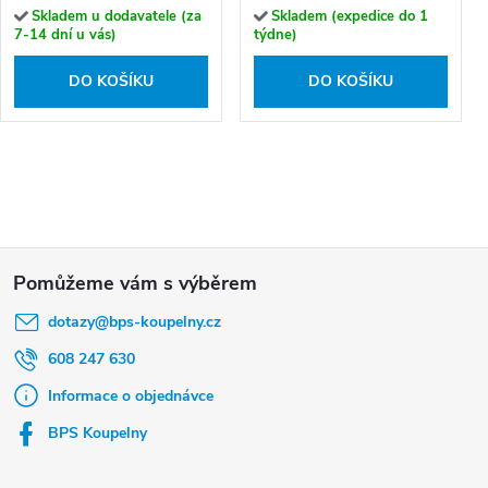
Skladem u dodavatele (za
Skladem (expedice do 1
7-14 dní u vás)
týdne)
DO KOŠÍKU
DO KOŠÍKU
Z
á
dotazy
@
bps-koupelny.cz
p
a
608 247 630
t
Informace o objednávce
í
BPS Koupelny