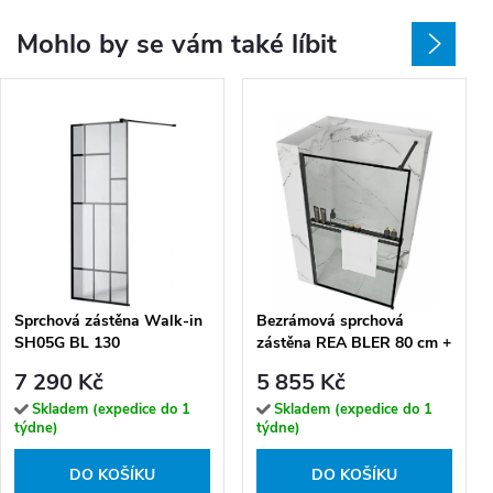
Mohlo by se vám také líbit
Sprchová zástěna Walk-in
Bezrámová sprchová
SH05G BL 130
zástěna REA BLER 80 cm +
černá/transparent - bez
police a věšák EVO,
7 290 Kč
5 855 Kč
vaničky
černá/transparent - bez
vaničky
Skladem (expedice do 1
Skladem (expedice do 1
týdne)
týdne)
DO KOŠÍKU
DO KOŠÍKU