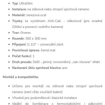
Typ:
UltraSlim
Instalace:
na stěnové nebo stropní sprchové rameno
Materiál:
nerezová ocel
Trysky:
se systémem Anti-Calc - silikonové (pro snadné
čištění a prevenci vodního kamene)
Tvar:
čtverec
Rozměr:
300 x 300 mm
Připojení:
G 1/2" – univerzální závit
Povrchová úprava:
černá mat
Počet funkcí:
1
Druh proudu:
Déšť - jemný, rovnoměrný „rain shower“ efekt
Nastavení úhlu sprchové hlavice:
ano
Montáž a kompatibilita:
Určeno pro montáž na stěnové nebo stropní sprchové
rameno (není vždy součástí balení)
Vhodné pro podomítkové i klasické instalace
Ideální do kombinace s termostatickými i pákovými