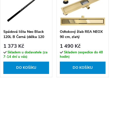
Spádová lišta Neo Black
Odtokový žlab REA NEOX
120L B Černá (délka 120
90 cm, zlatý
cm, výška 11-30 mm / levá)
1 373 Kč
1 490 Kč
Skladem u dodavatele (za
Skladem (expedice do 48
7-14 dní u vás)
hodin)
DO KOŠÍKU
DO KOŠÍKU