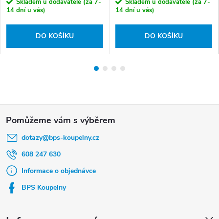
Skladem u dodavatele (za 7-
Skladem u dodavatele (za 7-
14 dní u vás)
14 dní u vás)
DO KOŠÍKU
DO KOŠÍKU
Z
á
dotazy
@
bps-koupelny.cz
p
a
608 247 630
t
Informace o objednávce
í
BPS Koupelny