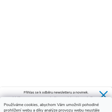
Přihlas se k odběru newsletteru a novinek.
Získáš
SLEVU 5 %
na první nákup a také exkluzivní přístup k
novinkám, slevám a dalším speciálním nabídkám.*
Používáme cookies, abychom Vám umožnili pohodlné
prohlížení webu a díky analýze provozu webu neustále