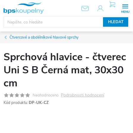
Přejít
NÁKUPNÍ
KOŠÍK
na
obsah
HLEDAT
Čtvercové a obdélníkové hlavové sprchy
Sprchová hlavice - čtverec
Uni S B Černá mat, 30x30
cm
Podrobnosti hodnocení
Neohodnoceno
Kód produktu:
DP-UK-CZ