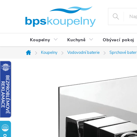
Přejít
na
obsah
Koupelny
Kuchyně
Obývací pokoj
Koupelny
Vodovodní baterie
Sprchové bater
Domů