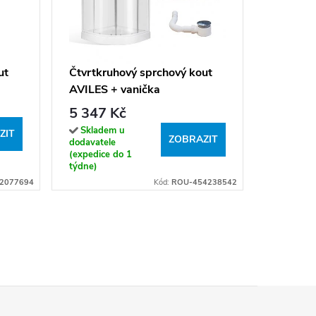
Obdélní
REA PU
černý/tr
5 170 
ut
Čtvrtkruhový sprchový kout
vaničky
AVILES + vanička
Sklade
(expedice
5 347 Kč
týdne)
Skladem u
ZIT
ZOBRAZIT
dodavatele
(expedice do 1
týdne)
2077694
Kód:
ROU-454238542