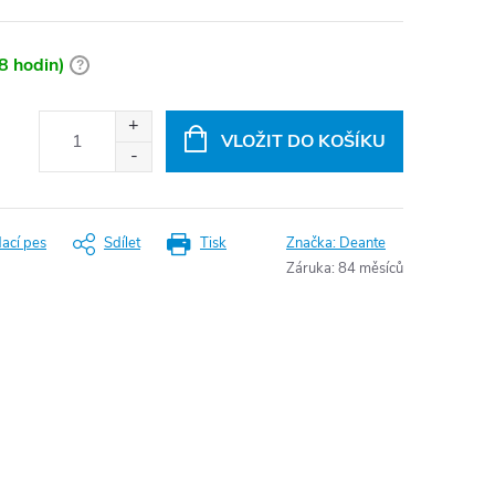
8 hodin)
?
VLOŽIT DO KOŠÍKU
dací pes
Sdílet
Tisk
Značka:
Deante
Záruka
:
84 měsíců