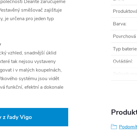
ty společnosti Deante zaručujeme
 Vestavěný směšovač zajišťuje
Produktová
y, je určena pro jeden typ
Barva
:
Povrchová
y
Typ baterie
ký vzhled, snadnější úklid
 které tak nejsou vystaveny
Ovládání
:
ovat i v malých koupelnách,
Způsob mo
ítkového systému jsou vidět
vá funkční, efektní a dokonale
Produkt
 z řady Vigo
Podomít