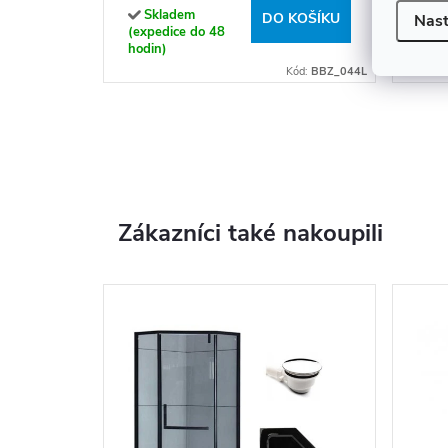
Skladem
Sk
DO KOŠÍKU
Nast
(expedice do 48
dodav
hodin)
14 dn
Kód:
BBZ_044L
Zákazníci také nakoupili