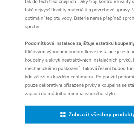
tak do těch tradičnějších. Díky trojí kontrole kvali
také nejvyšší kvality materiálů a povrchové úpravy.
optimální teplotu vody. Baterie nemá přepínač sprch
sprchy.
Podomítková instalace zajišťuje estetiku koupeln
Klíčovými výhodami podomítkové instalace je estetic
koupelny a skrytí neatraktivních instalačních prvků,
mechanickému poškození. Taková řešení budou fung
kde záleží na každém centimetru. Po použití podom
pouze dekorativní přisazené prvky a koupelna se stá
zapadá do módního minimalistického stylu.
Zobrazit všechny produkty