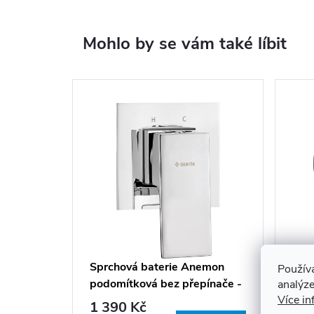
Mohlo by se vám také líbit
Sprchová baterie Anemon
Sprc
Použív
podomítková bez přepínače -
pod
analýze
Více in
BBZ 044L
1 390 Kč
2 7