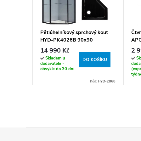
Pětiúhelníkový sprchový kout
Čtvr
HYD-PK4026B 90x90
APO
černá/transparent + vanička
14 990 Kč
2 9
HYD-PSV-ST07B černá
Skladem u
Sk
DO KOŠÍKU
dodavatele -
doda
obvykle do 30 dní
(exp
týdn
Kód:
HYD-2868
Z