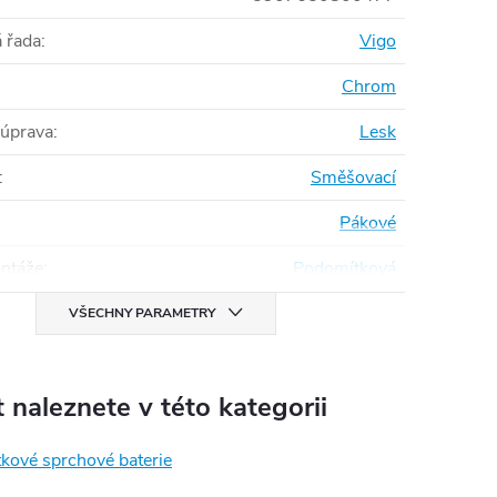
 řada
:
Vigo
Chrom
 úprava
:
Lesk
:
Směšovací
Pákové
ntáže
:
Podomítková
VŠECHNY PARAMETRY
 naleznete v této kategorii
kové sprchové baterie