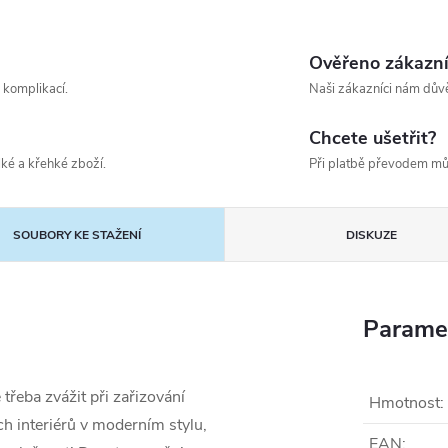
Ověřeno zákazn
 komplikací.
Naši zákazníci nám důvě
Chcete ušetřit?
ké a křehké zboží.
Při platbě převodem mů
SOUBORY KE STAŽENÍ
DISKUZE
Parame
třeba zvážit při zařizování
Hmotnost
:
ch interiérů v moderním stylu,
EAN
: