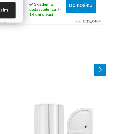
horizontální
Skladem u
ÍKU
DO KOŠÍKU
asím
dodavatele (za 7-
14 dní u vás)
QL_044L
Kód:
BQS_C46P