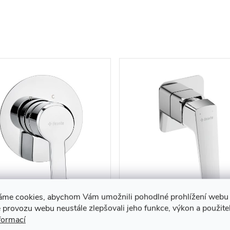
hová baterie Arnika
Sprchová baterie Blur
áme cookies, abychom Vám umožnili pohodlné prohlížení webu 
omítková - BQA 044L
podomítková - BQL 044L,
 provozu webu neustále zlepšovali jeho funkce, výkon a použite
formací
chrom
90 Kč
1 890 Kč