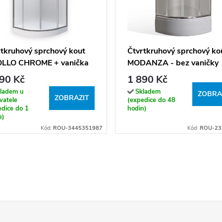
tkruhový sprchový kout
Čtvrtkruhový sprchový ko
LLO CHROME + vanička
MODANZA - bez vaničky
90 Kč
1 890 Kč
ladem u
Skladem
ZOBRA
ZOBRAZIT
vatele
(expedice do 48
edice do 1
hodin)
e)
Kód:
ROU-3445351987
Kód:
ROU-23