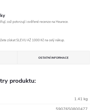
íky
řují, což potvrzují i ověřené recenze na Heurece.
žete získat SLEVU AŽ 1000 Kč na celý nákup.
OSTATNÍ INFORMACE
try produktu:
1.41 kg
5907650800477