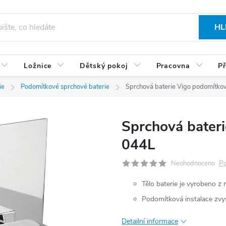
HL
Ložnice
Dětský pokoj
Pracovna
Př
ie
Podomítkové sprchové baterie
Sprchová baterie Vigo podomítk
Sprchová bater
044L
Po
Neohodnoceno
Tělo baterie je vyrobeno z 
Podomítková instalace zvy
Detailní informace