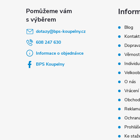
á
p
Infor
a
Blog
t
dotazy
@
bps-koupelny.cz
Kontakt
í
608 247 630
Doprava
Informace o objednávce
Věrnost
Individu
BPS Koupelny
Velkoob
O nás
Vrácení
Obchod
Reklama
Ochrana
Prohláše
Ke staž