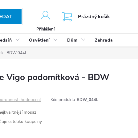
KOŠÍK
EDAT
Prázdný košík
Přihlášení
edsíň
Osvětlení
Dům
Zahrada
Výp
ová - BDW 044L
ie Vigo podomítková - BDW
drobnosti hodnocení
Kód produktu:
BDW_044L
nejkvalitnější mosazi
šuje estetiku koupelny