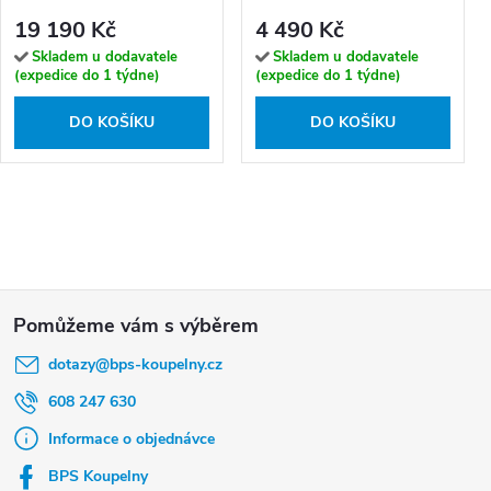
plast, bílá - 924224164
nohou, s krytkou, nerez,
19 190 Kč
4 490 Kč
mat - 301307302N
Skladem u dodavatele
Skladem u dodavatele
(expedice do 1 týdne)
(expedice do 1 týdne)
DO KOŠÍKU
DO KOŠÍKU
Z
á
dotazy
@
bps-koupelny.cz
p
a
608 247 630
t
Informace o objednávce
í
BPS Koupelny