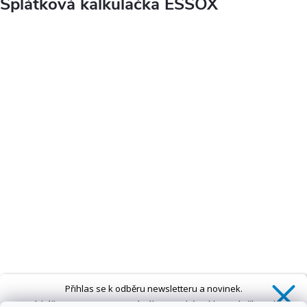
Splátková kalkulačka ESSOX
Přihlas se k odběru newsletteru a novinek.
Získáš
SLEVU 5 %
na první nákup a také exkluzivní přístup k