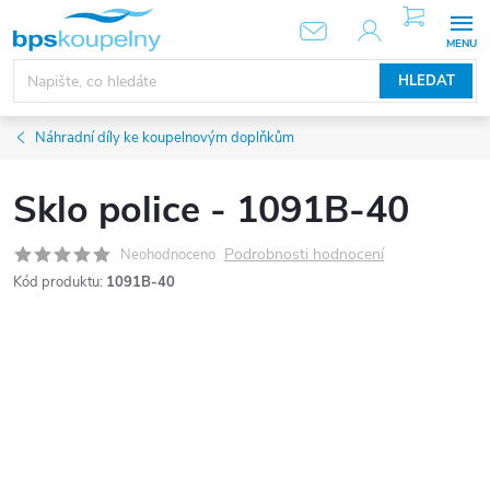
Přejít
NÁKUPNÍ
KOŠÍK
na
obsah
HLEDAT
Náhradní díly ke koupelnovým doplňkům
Sklo police - 1091B-40
Podrobnosti hodnocení
Neohodnoceno
Kód produktu:
1091B-40