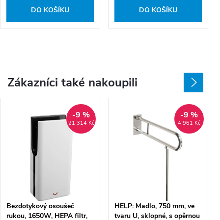
DO KOŠÍKU
DO KOŠÍKU
Zákazníci také nakoupili
-9 %
-9 %
21 314 Kč
4 961 Kč
Bezdotykový osoušeč
HELP: Madlo, 750 mm, ve
rukou, 1650W, HEPA filtr,
tvaru U, sklopné, s opěrnou