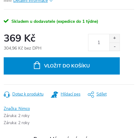
mm!
Detailní informace
Skladem u dodavatele (expedice do 1 týdne)
369 Kč
304,96 Kč bez DPH
Měrná
cena:
VLOŽIT DO KOŠÍKU
Dotaz k produktu
Hlídací pes
Sdílet
Značka:
Nimco
Záruka
:
2 roky
Záruka
:
2 roky