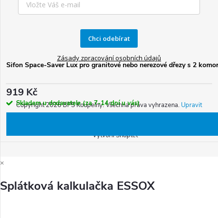
Chci odebírat
Zásady zpracování osobních údajů
Sifon Space-Saver Lux pro granitové nebo nerezové dřezy s 2 kom
919 Kč
Skladem u dodavatele (za 7-14 dní u vás)
Copyright 2026
BPS Koupelny
. Všechna práva vyhrazena.
Upravit
nastavení cookies
Vytvořil Shoptet
×
Splátková kalkulačka ESSOX