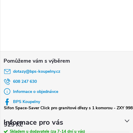
Z
á
dotazy
@
bps-koupelny.cz
p
a
608 247 630
t
Informace o objednávce
í
BPS Koupelny
Sifon Space-Saver Click pro granitové dřezy s 1 komorou - ZXY 99
Informace pro vás
929 Kč
Skladem u dodavatele (za 7-14 dní u vás)