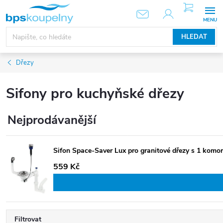
Přejít
NÁKUPNÍ
KOŠÍK
na
obsah
HLEDAT
Dřezy
Sifony pro kuchyňské dřezy
Nejprodávanější
Sifon Space-Saver Lux pro granitové dřezy s 1 komo
559 Kč
Filtrovat