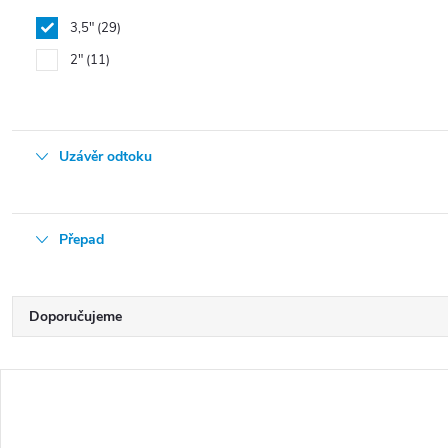
3,5"
29
2"
11
Uzávěr odtoku
Přepad
Ř
Doporučujeme
a
Nejlevnější
z
V
e
Nejdražší
ý
n
Nejprodávanější
p