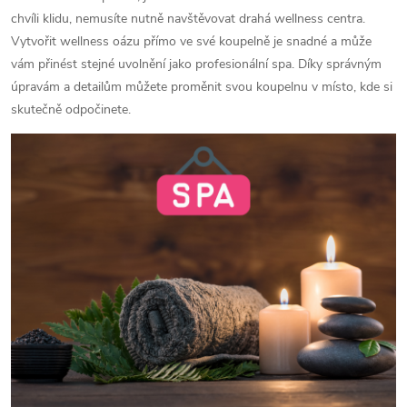
chvíli klidu, nemusíte nutně navštěvovat drahá wellness centra.
Vytvořit wellness oázu přímo ve své koupelně je snadné a může
vám přinést stejné uvolnění jako profesionální spa. Díky správným
úpravám a detailům můžete proměnit svou koupelnu v místo, kde si
skutečně odpočinete.