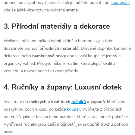
umocní pocit pohody. Esenciální oleje můžete použít i při
saunování
,
kde se ještě více rozvine vybrané aroma.
3. Přírodní materiály a dekorace
Wellness oáza by měla působit klidně a harmonicky, a toho
dosáhnete pomocí
přírodních materiálů
. Dřevěné doplňky, kamenné
dekorace nebo
bambusové prvky
dodají vaší koupelně jemný a
organický vzhled. Přidejte několik rostlin, které zlepší kvalitu
vzduchu a navodí pocit blízkosti přírody.
4. Ručníky a župany: Luxusní dotek
Investujte do
měkkých a kvalitních
ručníků
a županů
, které vám
poskytnou pocit luxusu po každé
koupeli
. Vybírejte z přírodních
materiálů, jako je bavlna nebo bambus, které jsou jemné k pokožce.
Vyhřívané ručníky jsou další možností, jak si dopřát trochu pohodlí
navíc.