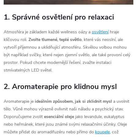
1. Správné osvětlení pro relaxaci
Atmosféra je základem každé wellness oázy a
osvětlení
hraje
klíčovou roli.
Zvolte tlumené, teplé světlo
, které vás neoslní, ale
vytvoří příjemnou a uklidňující atmosféru. Skvělou volbou mohou
být například svíčky, které nejen zjemní světlo, ale také provoní celý
prostor. Pokud chcete modernější řešení, zvažte instalaci
stmívatelných LED světel.
2. Aromaterapie pro klidnou mysl
Aromaterapie je
ideálním způsobem, jak si zklidnit mysl
a uvolnit
tělo. Vůně mohou výrazně ovlivnit naši náladu a psychický stav.
Doporučujeme zvolit
esenciální oleje
jako levandule, eukalyptus
nebo heřmánek, které jsou známé svými relaxačními účinky. Oleje
můžete přidat do aromadifuzéru nebo přímo do
koupele
, což