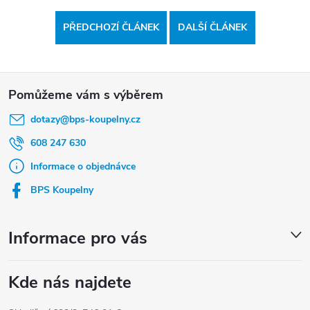
PŘEDCHOZÍ ČLÁNEK
DALŠÍ ČLÁNEK
Z
á
dotazy
@
bps-koupelny.cz
p
a
608 247 630
t
Informace o objednávce
í
BPS Koupelny
Informace pro vás
Kde nás najdete