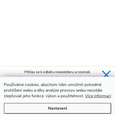
Přihlas se k odběru newsletteru a novinek.
Získáš
SLEVU 5 %
na první nákup a také exkluzivní přístup k
novinkám, slevám a dalším speciálním nabídkám.*
Používáme cookies, abychom Vám umožnili pohodlné
prohlížení webu a díky analýze provozu webu neustále
zlepšovali jeho funkce, výkon a použitelnost.
Více informací
Ano, chci se přihlásit
Nastavení
Zásady zpracování osobních údajů