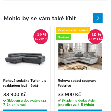
Mohlo by se vám také líbit
Více barevných variant
-19 %
-10 %
Novinka
41 990 Kč
37 941 Kč
Rohová sedačka Tyrion L s
Rohová sedací souprava
rozkladem levá - šedá
Federico
33 900 Kč
33 900 Kč
Skladem u dodavatele (za
Skladem u dodavatele
7-14 dní u vás)
(expedice za 4-5 týdnů)