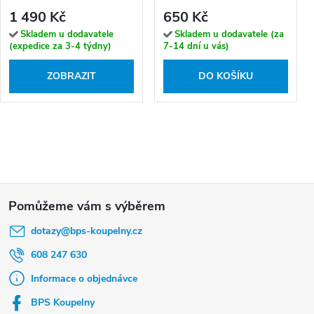
1 490 Kč
650 Kč
Skladem u dodavatele
Skladem u dodavatele (za
(expedice za 3-4 týdny)
7-14 dní u vás)
ZOBRAZIT
DO KOŠÍKU
Z
á
dotazy
@
bps-koupelny.cz
p
a
608 247 630
t
Informace o objednávce
í
BPS Koupelny