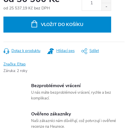
od
25 537,19 Kč
bez DPH
Měrná
cena:
VLOŽIT DO KOŠÍKU
Dotaz k produktu
Hlídací pes
Sdílet
Značka:
Eltap
Záruka
:
2 roky
Bezproblémové vrácení
U nás máte bezproblémové vrácení, rychle a bez
komplikací.
Ověřeno zákazníky
Naši zákazníci nám důvěřují, což potvrzují i ověřené
recenze na Heurece.