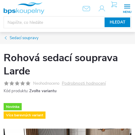
Přejít
NÁKUPNÍ
KOŠÍK
na
obsah
HLEDAT
Sedací soupravy
Rohová sedací souprava
Larde
Podrobnosti hodnocení
Neohodnoceno
Kód produktu:
Zvolte variantu
Novinka
Více barevných variant