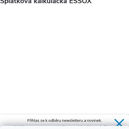
Splátková kalkulačka ESSOX
Přihlas se k odběru newsletteru a novinek.
Získáš
SLEVU 5 %
na první nákup a také exkluzivní přístup k