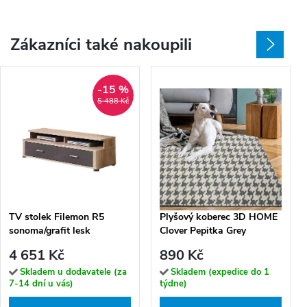
Zákazníci také nakoupili
-15 %
5 488 Kč
TV stolek Filemon R5
Plyšový koberec 3D HOME
sonoma/grafit lesk
Clover Pepitka Grey
4 651 Kč
890 Kč
Skladem u dodavatele (za
Skladem (expedice do 1
7-14 dní u vás)
týdne)