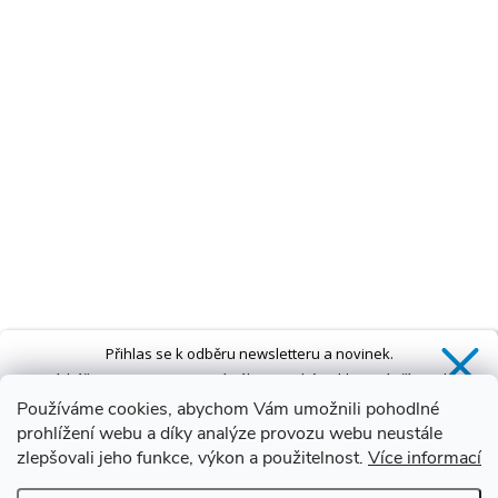
Přihlas se k odběru newsletteru a novinek.
Získáš
SLEVU 5 %
na první nákup a také exkluzivní přístup k
novinkám, slevám a dalším speciálním nabídkám.*
Používáme cookies, abychom Vám umožnili pohodlné
prohlížení webu a díky analýze provozu webu neustále
zlepšovali jeho funkce, výkon a použitelnost.
Více informací
Ano, chci se přihlásit