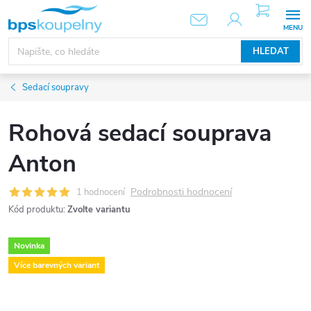
Přejít
NÁKUPNÍ
KOŠÍK
na
obsah
HLEDAT
Sedací soupravy
Rohová sedací souprava
Anton
Podrobnosti hodnocení
1 hodnocení
Kód produktu:
Zvolte variantu
Novinka
Více barevných variant