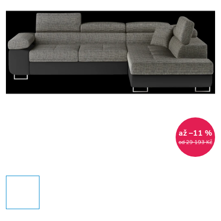
až –11 %
od 29 193 Kč