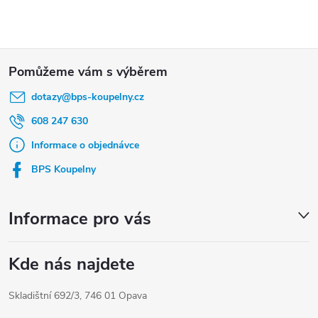
Z
á
dotazy
@
bps-koupelny.cz
p
a
608 247 630
t
Informace o objednávce
í
BPS Koupelny
Informace pro vás
Kde nás najdete
Skladištní 692/3, 746 01 Opava