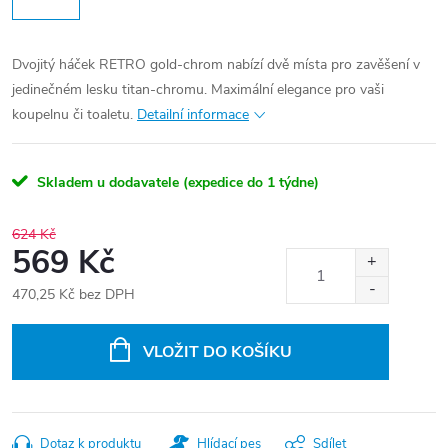
Dvojitý háček RETRO gold-chrom nabízí dvě místa pro zavěšení v
jedinečném lesku titan-chromu. Maximální elegance pro vaši
koupelnu či toaletu.
Detailní informace
Skladem u dodavatele (expedice do 1 týdne)
624 Kč
569 Kč
470,25 Kč bez DPH
Měrná
cena:
VLOŽIT DO KOŠÍKU
Dotaz k produktu
Hlídací pes
Sdílet