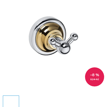
–8 %
624 Kč