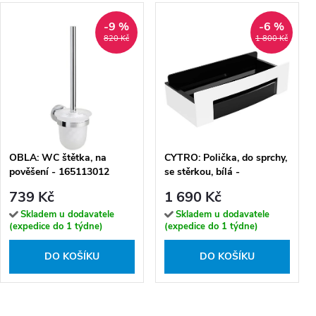
-9 %
-6 %
820 Kč
1 800 Kč
OBLA: WC štětka, na
CYTRO: Polička, do sprchy,
pověšení - 165113012
se stěrkou, bílá -
102208304
739 Kč
1 690 Kč
Skladem u dodavatele
Skladem u dodavatele
(expedice do 1 týdne)
(expedice do 1 týdne)
DO KOŠÍKU
DO KOŠÍKU