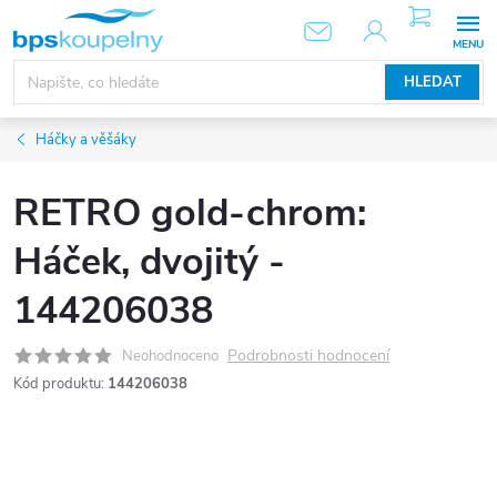
Přejít
NÁKUPNÍ
KOŠÍK
na
obsah
HLEDAT
Háčky a věšáky
RETRO gold-chrom:
Háček, dvojitý -
144206038
Podrobnosti hodnocení
Neohodnoceno
Kód produktu:
144206038