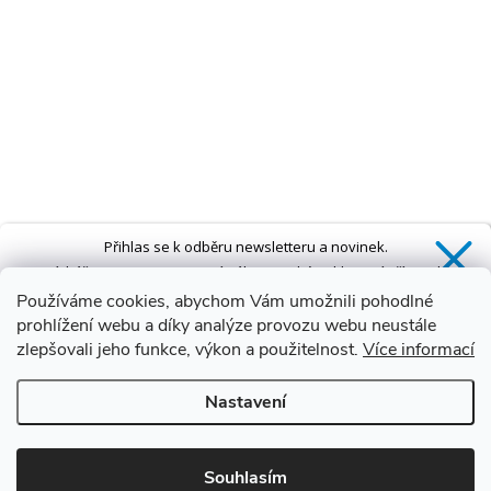
Přihlas se k odběru newsletteru a novinek.
Získáš
SLEVU 5 %
na první nákup a také exkluzivní přístup k
novinkám, slevám a dalším speciálním nabídkám.*
Používáme cookies, abychom Vám umožnili pohodlné
prohlížení webu a díky analýze provozu webu neustále
zlepšovali jeho funkce, výkon a použitelnost.
Více informací
Ano, chci se přihlásit
Nastavení
Zásady zpracování osobních údajů
*Sleva neplatí na vany s dvířky AVO a VOVO
Souhlasím