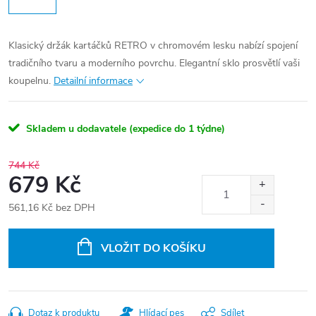
Klasický držák kartáčků RETRO v chromovém lesku nabízí spojení
tradičního tvaru a moderního povrchu. Elegantní sklo prosvětlí vaši
koupelnu.
Detailní informace
Skladem u dodavatele (expedice do 1 týdne)
744 Kč
679 Kč
561,16 Kč bez DPH
Měrná
cena:
VLOŽIT DO KOŠÍKU
Dotaz k produktu
Hlídací pes
Sdílet