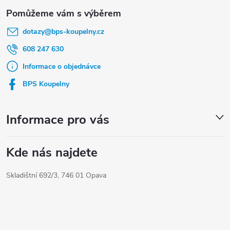
Z
á
dotazy
@
bps-koupelny.cz
p
a
608 247 630
t
Informace o objednávce
í
BPS Koupelny
Informace pro vás
Kde nás najdete
Skladištní 692/3, 746 01 Opava