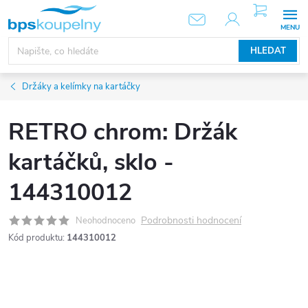
Přejít
NÁKUPNÍ
KOŠÍK
na
obsah
HLEDAT
Držáky a kelímky na kartáčky
RETRO chrom: Držák
kartáčků, sklo -
144310012
Podrobnosti hodnocení
Neohodnoceno
Kód produktu:
144310012