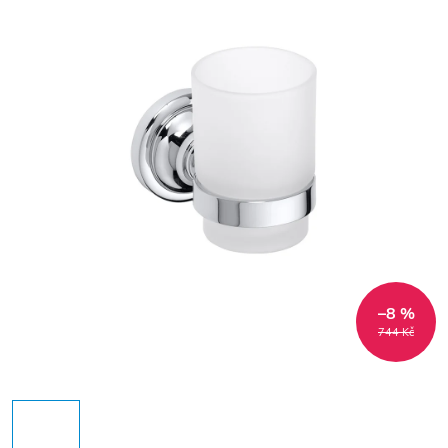
–8 %
744 Kč