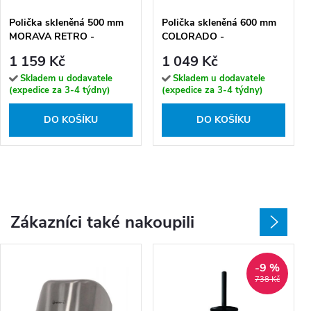
Polička skleněná 500 mm
Polička skleněná 600 mm
MORAVA RETRO -
COLORADO -
MKA0900/50SM, Stará
COA0900/60SM, Stará
1 159 Kč
1 049 Kč
mosaz (Bronz)
mosaz (Bronz)
Skladem u dodavatele
Skladem u dodavatele
(expedice za 3-4 týdny)
(expedice za 3-4 týdny)
DO KOŠÍKU
DO KOŠÍKU
Zákazníci také nakoupili
-9 %
738 Kč