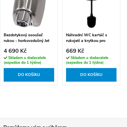
Bezdotykový osoušeč
Náhradní WC kartáč s
rukou - horkovzdušný Jet
rukojetí a krytkou pro
Dryer BOOSTER,
102313060, černý -
4 690 Kč
669 Kč
kartáčovaná nerez
131567354
Skladem u dodavatele
Skladem u dodavatele
(expedice do 1 týdne)
(expedice do 1 týdne)
DO KOŠÍKU
DO KOŠÍKU
Z