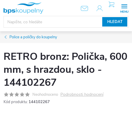
Přejít
NÁKUPNÍ
KOŠÍK
na
obsah
HLEDAT
Police a poličky do koupelny
RETRO bronz: Polička, 600
mm, s hrazdou, sklo -
144102267
Podrobnosti hodnocení
Neohodnoceno
Kód produktu:
144102267