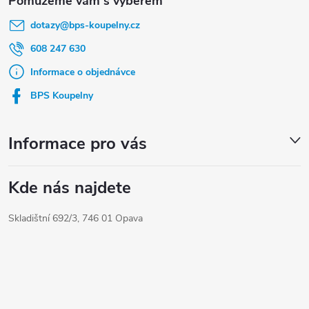
á
dotazy
@
bps-koupelny.cz
p
a
608 247 630
t
Informace o objednávce
í
BPS Koupelny
Informace pro vás
Kde nás najdete
Skladištní 692/3, 746 01 Opava