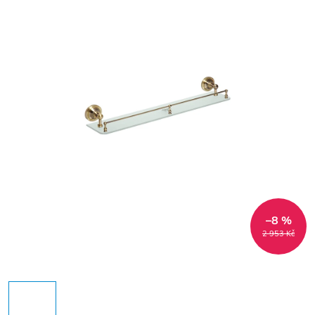
–8 %
2 953 Kč