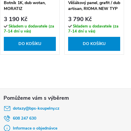
Botník 1K, dub wotan,
Věšákový panel, grafit / dub
MORATIZ
artisan, RIOMA NEW TYP
19
3 190 Kč
3 790 Kč
Skladem u dodavatele (za
Skladem u dodavatele (za
7-14 dní u vás)
7-14 dní u vás)
DO KOŠÍKU
DO KOŠÍKU
Z
á
dotazy
@
bps-koupelny.cz
p
a
608 247 630
t
Informace o objednávce