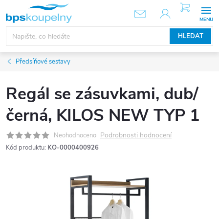
Přejít
NÁKUPNÍ
KOŠÍK
na
obsah
HLEDAT
Předsíňové sestavy
Regál se zásuvkami, dub/
černá, KILOS NEW TYP 1
Podrobnosti hodnocení
Neohodnoceno
Kód produktu:
KO-0000400926