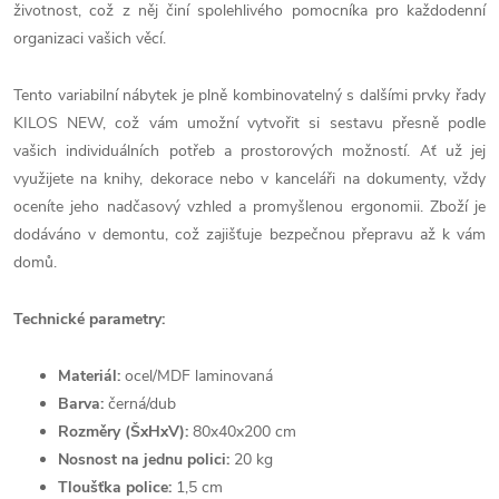
životnost, což z něj činí spolehlivého pomocníka pro každodenní
organizaci vašich věcí.
Tento variabilní nábytek je plně kombinovatelný s dalšími prvky řady
KILOS NEW, což vám umožní vytvořit si sestavu přesně podle
vašich individuálních potřeb a prostorových možností. Ať už jej
využijete na knihy, dekorace nebo v kanceláři na dokumenty, vždy
oceníte jeho nadčasový vzhled a promyšlenou ergonomii. Zboží je
dodáváno v demontu, což zajišťuje bezpečnou přepravu až k vám
domů.
Technické parametry:
Materiál:
ocel/MDF laminovaná
Barva:
černá/dub
Rozměry (ŠxHxV):
80x40x200 cm
Nosnost na jednu polici:
20 kg
Tloušťka police:
1,5 cm