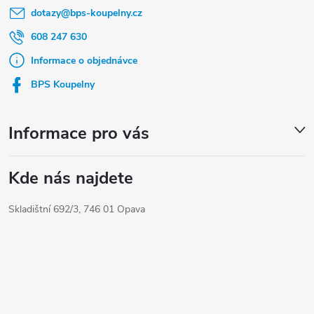
dotazy
@
bps-koupelny.cz
p
a
608 247 630
t
Informace o objednávce
í
BPS Koupelny
Informace pro vás
Kde nás najdete
Skladištní 692/3, 746 01 Opava