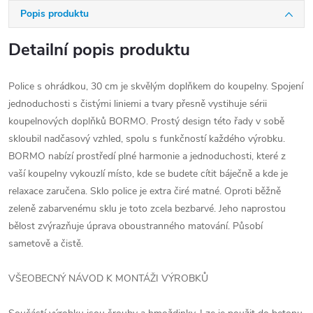
Popis produktu
Detailní popis produktu
Police s ohrádkou, 30 cm je skvělým doplňkem do koupelny. Spojení
jednoduchosti s čistými liniemi a tvary přesně vystihuje sérii
koupelnových doplňků BORMO. Prostý design této řady v sobě
skloubil nadčasový vzhled, spolu s funkčností každého výrobku.
BORMO nabízí prostředí plné harmonie a jednoduchosti, které z
vaší koupelny vykouzlí místo, kde se budete cítit báječně a kde je
relaxace zaručena. Sklo police je extra čiré matné. Oproti běžně
zeleně zabarvenému sklu je toto zcela bezbarvé. Jeho naprostou
bělost zvýrazňuje úprava oboustranného matování. Působí
sametově a čistě.
VŠEOBECNÝ NÁVOD K MONTÁŽI VÝROBKŮ