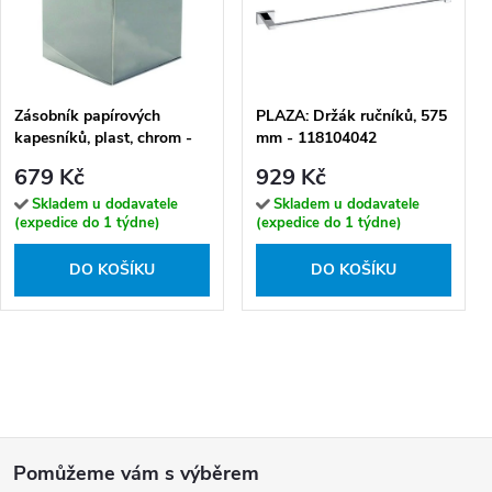
Zásobník papírových
PLAZA: Držák ručníků, 575
kapesníků, plast, chrom -
mm - 118104042
101003021
679 Kč
929 Kč
Skladem u dodavatele
Skladem u dodavatele
(expedice do 1 týdne)
(expedice do 1 týdne)
DO KOŠÍKU
DO KOŠÍKU
Z
á