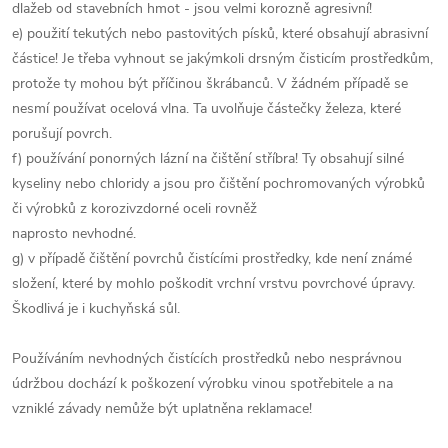
dlažeb od stavebních hmot - jsou velmi korozně agresivní!
e) použití tekutých nebo pastovitých písků, které obsahují abrasivní
částice! Je třeba vyhnout se jakýmkoli drsným čisticím prostředkům,
protože ty mohou být příčinou škrábanců. V žádném případě se
nesmí používat ocelová vlna. Ta uvolňuje částečky železa, které
porušují povrch.
f) používání ponorných lázní na čištění stříbra! Ty obsahují silné
kyseliny nebo chloridy a jsou pro čištění pochromovaných výrobků
či výrobků z korozivzdorné oceli rovněž
naprosto nevhodné.
g) v případě čištění povrchů čistícími prostředky, kde není známé
složení, které by mohlo poškodit vrchní vrstvu povrchové úpravy.
Škodlivá je i kuchyňská sůl.
Používáním nevhodných čistících prostředků nebo nesprávnou
údržbou dochází k poškození výrobku vinou spotřebitele a na
vzniklé závady nemůže být uplatněna reklamace!