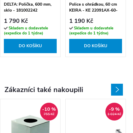
DELTA: Polička, 600 mm,
Police s ohrádkou, 60 cm
sklo - 181002242
KEIRA - KE 22091AX-60-
26
1 790 Kč
1 190 Kč
Skladem u dodavatele
Skladem u dodavatele
(expedice do 1 týdne)
(expedice do 1 týdne)
DO KOŠÍKU
DO KOŠÍKU
Zákazníci také nakoupili
-10 %
-9 %
755 Kč
1 024 Kč