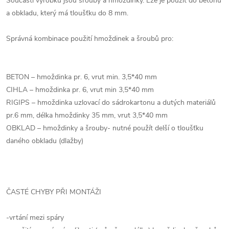
Součástí výrobku jsou šrouby a hmoždinky. Lze je použit do betonu
a obkladu, který má tloušťku do 8 mm.
Správná kombinace použití hmoždinek a šroubů pro:
BETON – hmoždinka pr. 6, vrut min. 3,5*40 mm
CIHLA – hmoždinka pr. 6, vrut min 3,5*40 mm
RIGIPS – hmoždinka uzlovací do sádrokartonu a dutých materiálů
pr.6 mm, délka hmoždinky 35 mm, vrut 3,5*40 mm
OBKLAD – hmoždinky a šrouby- nutné použít delší o tloušťku
daného obkladu (dlažby)
ČASTÉ CHYBY PŘI MONTÁŽI
-vrtání mezi spáry