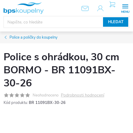
Přejít
NÁKUPNÍ
KOŠÍK
na
obsah
HLEDAT
Police a poličky do koupelny
Police s ohrádkou, 30 cm
BORMO - BR 11091BX-
30-26
Podrobnosti hodnocení
Neohodnoceno
Kód produktu:
BR 11091BX-30-26