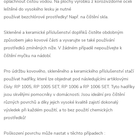
opláchnout čistou vodou. Na plochy výrobků z korozivzdorné oceli
leštěné do vysokého lesku je nutné
používat bezchlórové prostředky! Např. na čištění skla.
Skleněné a keramické příslušenství doplňků čistěte obdobným
způsobem jako kovové části a vyvarujte se také používání
prostředků zmíněných níže. V žádném případě nepoužívejte k
čištění myčku na nádobí.
Pro údržbu kovového, skleněného a keramického příslušenství stačí
používat hadříky, které lze objednat pod následujícími artiklovými
čísly: RP 1005, RP 1005 SET, RP 1006 a RP 1006 SET. Tyto hadříky
jsou skvělými pomocníky v domácnosti. Jsou ideální pro čištění
různých povrchů a díky jejich vysoké kvalitě zajistí dokonalý
výsledek při každém použití, a to bez použití chemických
prostředků!
Poškození povrchu může nastat v těchto případech :