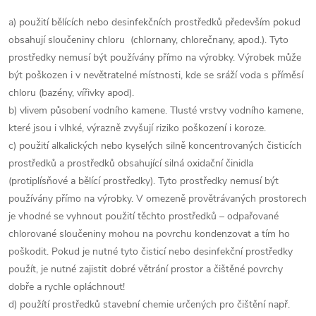
a) použití bělících nebo desinfekčních prostředků především pokud
obsahují sloučeniny chloru (chlornany, chlorečnany, apod.). Tyto
prostředky nemusí být používány přímo na výrobky. Výrobek může
být poškozen i v nevětratelné místnosti, kde se sráží voda s příměsí
chloru (bazény, vířivky apod).
b) vlivem působení vodního kamene. Tlusté vrstvy vodního kamene,
které jsou i vlhké, výrazně zvyšují riziko poškození i koroze.
c) použití alkalických nebo kyselých silně koncentrovaných čisticích
prostředků a prostředků obsahující silná oxidační činidla
(protiplísňové a bělící prostředky). Tyto prostředky nemusí být
používány přímo na výrobky. V omezeně provětrávaných prostorech
je vhodné se vyhnout použití těchto prostředků – odpařované
chlorované sloučeniny mohou na povrchu kondenzovat a tím ho
poškodit. Pokud je nutné tyto čisticí nebo desinfekční prostředky
použít, je nutné zajistit dobré větrání prostor a čištěné povrchy
dobře a rychle opláchnout!
d) použítí prostředků stavební chemie určených pro čištění např.