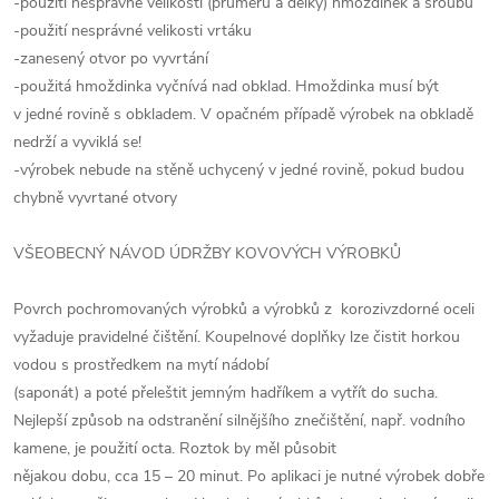
-použití nesprávné velikosti (průměru a délky) hmoždinek a šroubů
-použití nesprávné velikosti vrtáku
-zanesený otvor po vyvrtání
-použitá hmoždinka vyčnívá nad obklad. Hmoždinka musí být
v jedné rovině s obkladem. V opačném případě výrobek na obkladě
nedrží a vyviklá se!
-výrobek nebude na stěně uchycený v jedné rovině, pokud budou
chybně vyvrtané otvory
VŠEOBECNÝ NÁVOD ÚDRŽBY KOVOVÝCH VÝROBKŮ
Povrch pochromovaných výrobků a výrobků z korozivzdorné oceli
vyžaduje pravidelné čištění. Koupelnové doplňky lze čistit horkou
vodou s prostředkem na mytí nádobí
(saponát) a poté přeleštit jemným hadříkem a vytřít do sucha.
Nejlepší způsob na odstranění silnějšího znečištění, např. vodního
kamene, je použití octa. Roztok by měl působit
nějakou dobu, cca 15 – 20 minut. Po aplikaci je nutné výrobek dobře