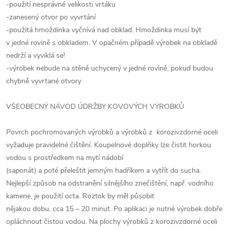
-použití nesprávné velikosti vrtáku
-zanesený otvor po vyvrtání
-použitá hmoždinka vyčnívá nad obklad. Hmoždinka musí být
v jedné rovině s obkladem. V opačném případě výrobek na obkladě
nedrží a vyviklá se!
-výrobek nebude na stěně uchycený v jedné rovině, pokud budou
chybně vyvrtané otvory
VŠEOBECNÝ NÁVOD ÚDRŽBY KOVOVÝCH VÝROBKŮ
Povrch pochromovaných výrobků a výrobků z korozivzdorné oceli
vyžaduje pravidelné čištění. Koupelnové doplňky lze čistit horkou
vodou s prostředkem na mytí nádobí
(saponát) a poté přeleštit jemným hadříkem a vytřít do sucha.
Nejlepší způsob na odstranění silnějšího znečištění, např. vodního
kamene, je použití octa. Roztok by měl působit
nějakou dobu, cca 15 – 20 minut. Po aplikaci je nutné výrobek dobře
opláchnout čistou vodou. Na plochy výrobků z korozivzdorné oceli