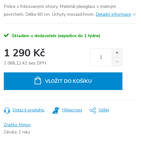
Police s frézovanými otvory. Materiál plexiglass s matným
povrchem. Délka 60 cm. Úchyty mosaz/chrom.
Detailní informace
Skladem u dodavatele (expedice do 1 týdne)
1 290 Kč
1 066,12 Kč bez DPH
Měrná
cena:
VLOŽIT DO KOŠÍKU
Dotaz k produktu
Hlídací pes
Sdílet
Značka:
Nimco
Záruka
:
2 roky