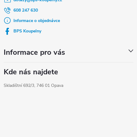
p
a
608 247 630
t
Informace o objednávce
í
BPS Koupelny
Informace pro vás
Kde nás najdete
Skladištní 692/3, 746 01 Opava