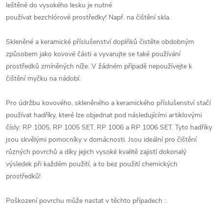
leštěné do vysokého lesku je nutné
používat bezchlórové prostředky! Např. na čištění skla.
Skleněné a keramické příslušenství doplňků čistěte obdobným
způsobem jako kovové části a vyvarujte se také používání
prostředků zmíněných níže. V žádném případě nepoužívejte k
čištění myčku na nádobí.
Pro údržbu kovového, skleněného a keramického příslušenství stačí
používat hadříky, které lze objednat pod následujícími artiklovými
čísly: RP 1005, RP 1005 SET, RP 1006 a RP 1006 SET. Tyto hadříky
jsou skvělými pomocníky v domácnosti. Jsou ideální pro čištění
různých povrchů a díky jejich vysoké kvalitě zajistí dokonalý
výsledek při každém použití, a to bez použití chemických
prostředků!
Poškození povrchu může nastat v těchto případech :