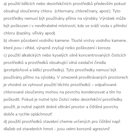
a) použití bělících nebo desinfekčních prostředků především pokud
obsahují sloučeniny chloru (chlornany, chlorečnany, apod.). Tyto
prostředky nemusí být používány přímo na výrobky. Výrobek může
být poškozen i v nevětratelné místnosti, kde se sráží voda s příměsí
chloru (bazény, vířivky apod).
b) vlivem působení vodního kamene. Tlusté vrstvy vodního kamene,
které jsou i vlhké, výrazně zvyšují riziko poškození i koroze.
c) použití alkalických nebo kyselých silně koncentrovaných čisticích
prostředků a prostředků obsahující silná oxidační činidla
(protiplísňové a bělící prostředky). Tyto prostředky nemusí být
používány přímo na výrobky. V omezeně provětrávaných prostorech
je vhodné se vyhnout použití těchto prostředků – odpařované
chlorované sloučeniny mohou na povrchu kondenzovat a tím ho
poškodit. Pokud je nutné tyto čisticí nebo desinfekční prostředky
použít, je nutné zajistit dobré větrání prostor a čištěné povrchy
dobře a rychle opláchnout!
d) použítí prostředků stavební chemie určených pro čištění např.
dlažeb od stavebních hmot - jsou velmi korozně agresivní!