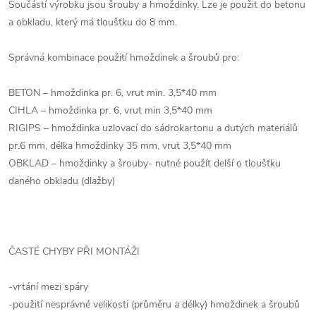
Součástí výrobku jsou šrouby a hmoždinky. Lze je použit do betonu
a obkladu, který má tloušťku do 8 mm.
Správná kombinace použití hmoždinek a šroubů pro:
BETON – hmoždinka pr. 6, vrut min. 3,5*40 mm
CIHLA – hmoždinka pr. 6, vrut min 3,5*40 mm
RIGIPS – hmoždinka uzlovací do sádrokartonu a dutých materiálů
pr.6 mm, délka hmoždinky 35 mm, vrut 3,5*40 mm
OBKLAD – hmoždinky a šrouby- nutné použít delší o tloušťku
daného obkladu (dlažby)
ČASTÉ CHYBY PŘI MONTÁŽI
-vrtání mezi spáry
-použití nesprávné velikosti (průměru a délky) hmoždinek a šroubů