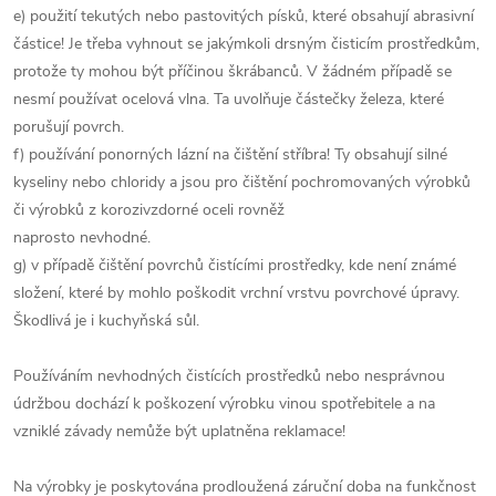
e) použití tekutých nebo pastovitých písků, které obsahují abrasivní
částice! Je třeba vyhnout se jakýmkoli drsným čisticím prostředkům,
protože ty mohou být příčinou škrábanců. V žádném případě se
nesmí používat ocelová vlna. Ta uvolňuje částečky železa, které
porušují povrch.
f) používání ponorných lázní na čištění stříbra! Ty obsahují silné
kyseliny nebo chloridy a jsou pro čištění pochromovaných výrobků
či výrobků z korozivzdorné oceli rovněž
naprosto nevhodné.
g) v případě čištění povrchů čistícími prostředky, kde není známé
složení, které by mohlo poškodit vrchní vrstvu povrchové úpravy.
Škodlivá je i kuchyňská sůl.
Používáním nevhodných čistících prostředků nebo nesprávnou
údržbou dochází k poškození výrobku vinou spotřebitele a na
vzniklé závady nemůže být uplatněna reklamace!
Na výrobky je poskytována prodloužená záruční doba na funkčnost