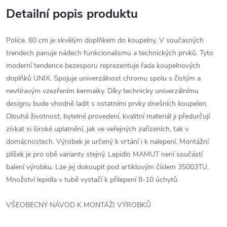
Detailní popis produktu
Police, 60 cm je skvělým doplňkem do koupelny. V současných
trendech panuje nádech funkcionalismu a technických prvků. Tyto
moderní tendence bezesporu reprezentuje řada koupelnových
doplňků UNIX. Spojuje univerzálnost chromu spolu s čistým a
nevtíravým vzezřením kermaiky. Díky technicky univerzálnímu
designu bude vhodně ladit s ostatními prvky dnešních koupelen.
Dlouhá životnost, bytelné provedení, kvalitní materiál ji předurčují
získat si široké uplatnění, jak ve veřejných zařízeních, tak v
domácnostech. Výrobek je určený k vrtání i k nalepení. Montážní
plíšek je pro obě varianty stejný. Lepidlo MAMUT není součástí
balení výrobku. Lze jej dokoupit pod artiklovým číslem 35003TU.
Množství lepidla v tubě vystačí k přilepení 8-10 úchytů.
VŠEOBECNÝ NÁVOD K MONTÁŽI VÝROBKŮ