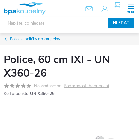
Přejít
NÁKUPNÍ
KOŠÍK
na
obsah
HLEDAT
Police a poličky do koupelny
Police, 60 cm IXI - UN
X360-26
Podrobnosti hodnocení
Neohodnoceno
Kód produktu:
UN X360-26