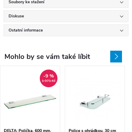
Soubory ke stažení
Diskuse
Ostatní informace
Mohlo by se vám také líbit
-9 %
1 971 Kč
DELTA: Polička, 600 mm,
Police s ohrádkou, 30 cm