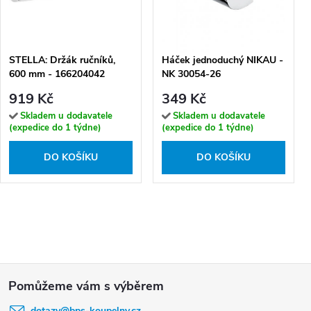
STELLA: Držák ručníků,
Háček jednoduchý NIKAU -
600 mm - 166204042
NK 30054-26
919 Kč
349 Kč
Skladem u dodavatele
Skladem u dodavatele
(expedice do 1 týdne)
(expedice do 1 týdne)
DO KOŠÍKU
DO KOŠÍKU
Z
á
dotazy
@
bps-koupelny.cz