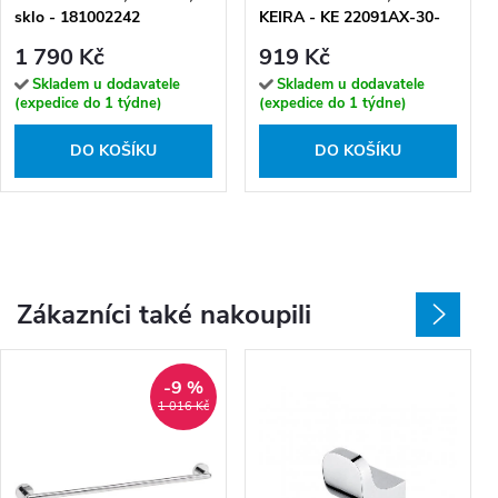
sklo - 181002242
KEIRA - KE 22091AX-30-
26
1 790 Kč
919 Kč
Skladem u dodavatele
Skladem u dodavatele
(expedice do 1 týdne)
(expedice do 1 týdne)
DO KOŠÍKU
DO KOŠÍKU
Zákazníci také nakoupili
-9 %
1 016 Kč