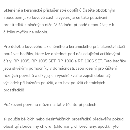
Skleněné a keramické příslušenství doplňků čistěte obdobným
způsobem jako kovové části a vyvarujte se také používání
prostředků zmíněných níže. V žádném případě nepoužívejte k
čištění myčku na nádobí.
Pro údržbu kovového, skleněného a keramického příslušenství stačí
používat hadříky, které lze objednat pod následujícími artiklovými
čísly: RP 1005, RP 1005 SET, RP 1006 a RP 1006 SET. Tyto hadříky
jsou skvělými pomocníky v domácnosti. Jsou ideální pro čištění
různých povrchů a díky jejich vysoké kvalitě zajistí dokonalý
výsledek při každém použití, a to bez použití chemických
prostředků!
Poškození povrchu může nastat v těchto případech :
a) použití bělících nebo desinfekčních prostředků především pokud
obsahují sloučeniny chloru (chlornany, chlorečnany, apod.). Tyto