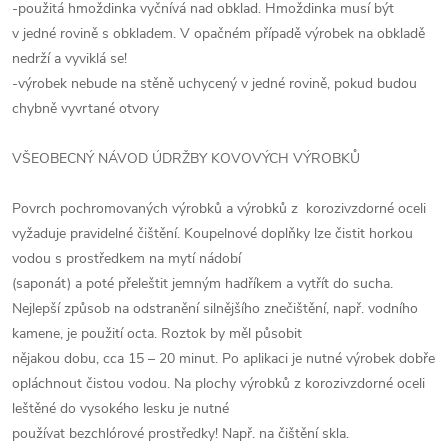
-použitá hmoždinka vyčnívá nad obklad. Hmoždinka musí být
v jedné rovině s obkladem. V opačném případě výrobek na obkladě
nedrží a vyviklá se!
-výrobek nebude na stěně uchycený v jedné rovině, pokud budou
chybně vyvrtané otvory
VŠEOBECNÝ NÁVOD ÚDRŽBY KOVOVÝCH VÝROBKŮ
Povrch pochromovaných výrobků a výrobků z korozivzdorné oceli
vyžaduje pravidelné čištění. Koupelnové doplňky lze čistit horkou
vodou s prostředkem na mytí nádobí
(saponát) a poté přeleštit jemným hadříkem a vytřít do sucha.
Nejlepší způsob na odstranění silnějšího znečištění, např. vodního
kamene, je použití octa. Roztok by měl působit
nějakou dobu, cca 15 – 20 minut. Po aplikaci je nutné výrobek dobře
opláchnout čistou vodou. Na plochy výrobků z korozivzdorné oceli
leštěné do vysokého lesku je nutné
používat bezchlórové prostředky! Např. na čištění skla.