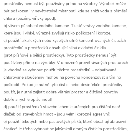
prostředky nemusí být používány přímo na výrobky. Výrobek může
být poškozen i v nevětratelné místnosti, kde se sráží voda s příměsí
chloru (bazény, vířivky apod).
b) vlivem působení vodního kamene. Tlusté vrstvy vodního kamene,
které jsou i vlhké, výrazně zvyšují riziko poškození i koroze.
c) použití alkalických nebo kyselých silně koncentrovaných čisticích
prostředků a prostředků obsahující silná oxidační činidla
(protiplísňové a bělící prostředky). Tyto prostředky nemusí být
používány přímo na výrobky. V omezeně provětrávaných prostorech
je vhodné se vyhnout použití těchto prostředků – odpařované
chlorované sloučeniny mohou na povrchu kondenzovat a tím ho
poškodit. Pokud je nutné tyto čisticí nebo desinfekční prostředky
použít, je nutné zajistit dobré větrání prostor a čištěné povrchy
dobře a rychle opláchnout!
d) použítí prostředků stavební chemie určených pro čištění např.
dlažeb od stavebních hmot - jsou velmi korozně agresivní!
e) použití tekutých nebo pastovitých písků, které obsahují abrasivní
částice! Je třeba vyhnout se jakýmkoli drsným čisticím prostředkům,