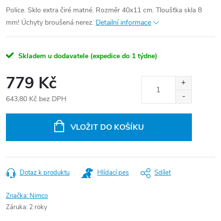
Police. Sklo extra čiré matné. Rozměr 40x11 cm. Tloušťka skla 8
mm! Úchyty broušená nerez.
Detailní informace
Skladem u dodavatele (expedice do 1 týdne)
779 Kč
643,80 Kč bez DPH
Měrná
cena:
VLOŽIT DO KOŠÍKU
Dotaz k produktu
Hlídací pes
Sdílet
Značka:
Nimco
Záruka
:
2 roky