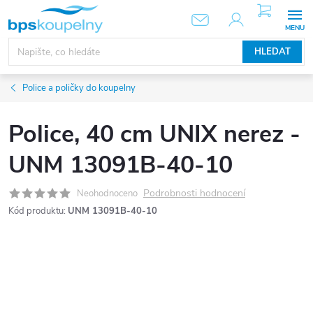
Přejít
NÁKUPNÍ
KOŠÍK
na
obsah
HLEDAT
Police a poličky do koupelny
Police, 40 cm UNIX nerez -
UNM 13091B-40-10
Podrobnosti hodnocení
Neohodnoceno
Kód produktu:
UNM 13091B-40-10