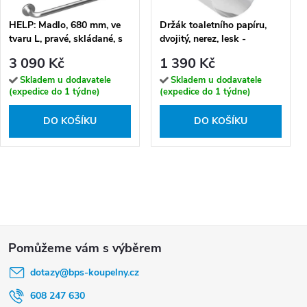
HELP: Madlo, 680 mm, ve
Držák toaletního papíru,
tvaru L, pravé, skládané, s
dvojitý, nerez, lesk -
krytkou, nerez, mat -
104112201
3 090 Kč
1 390 Kč
301153062
Skladem u dodavatele
Skladem u dodavatele
(expedice do 1 týdne)
(expedice do 1 týdne)
DO KOŠÍKU
DO KOŠÍKU
Z
á
dotazy
@
bps-koupelny.cz
p
a
608 247 630