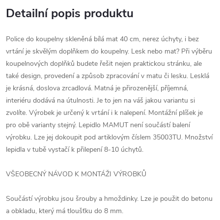
Detailní popis produktu
Police do koupelny skleněná bílá mat 40 cm, nerez úchyty, i bez
vrtání je skvělým doplňkem do koupelny. Lesk nebo mat? Při výběru
koupelnových doplňků budete řešit nejen praktickou stránku, ale
také design, provedení a způsob zpracování v matu či lesku. Lesklá
je krásná, doslova zrcadlová. Matná je přirozenější, příjemná,
interiéru dodává na útulnosti. Je to jen na váš jakou variantu si
zvolíte. Výrobek je určený k vrtání i k nalepení. Montážní plíšek je
pro obě varianty stejný. Lepidlo MAMUT není součástí balení
výrobku. Lze jej dokoupit pod artiklovým číslem 35003TU. Množství
lepidla v tubě vystačí k přilepení 8-10 úchytů.
VŠEOBECNÝ NÁVOD K MONTÁŽI VÝROBKŮ
Součástí výrobku jsou šrouby a hmoždinky. Lze je použit do betonu
a obkladu, který má tloušťku do 8 mm.