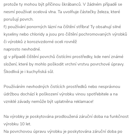
protože ty mohou být příčinou škrábanců. V žádném případě se
nesmí používat ocelová vlna. Ta uvolňuje částečky železa, které
porušují povrch.
f) používání ponorných lázní na čištění stříbra! Ty obsahují silné
kyseliny nebo chloridy a jsou pro čištění pochromovaných výrobků
či výrobků z korozivzdorné oceli rovněž
naprosto nevhodné.
g) v případě čištění povrchů čistícími prostředky, kde není známé
složení, které by mohlo poškodit vrchní vrstvu povrchové úpravy.
Škodlivá je i kuchyňská sůl.
Používáním nevhodných čistících prostředků nebo nesprávnou
údržbou dochází k poškození výrobku vinou spotřebitele a na
vzniklé závady nemůže být uplatněna reklamace!
Na výrobky je poskytována prodloužená záruční doba na funkčnost
výrobku 10 let.
Na povrchovou úpravu výrobku je poskytována záruční doba po