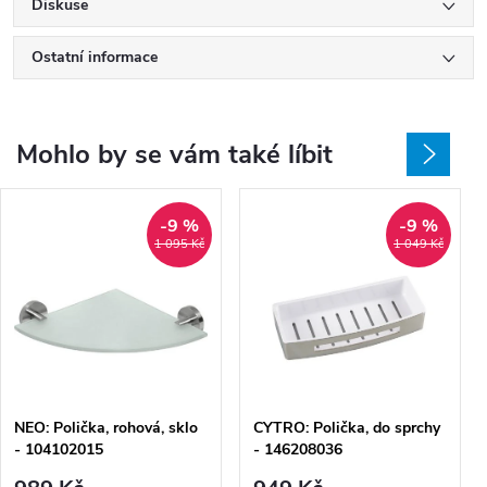
Diskuse
Ostatní informace
Mohlo by se vám také líbit
-9 %
-9 %
1 095 Kč
1 049 Kč
NEO: Polička, rohová, sklo
CYTRO: Polička, do sprchy
- 104102015
- 146208036