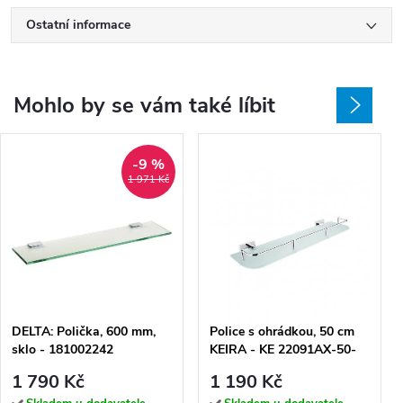
Ostatní informace
Mohlo by se vám také líbit
-9 %
1 971 Kč
DELTA: Polička, 600 mm,
Police s ohrádkou, 50 cm
sklo - 181002242
KEIRA - KE 22091AX-50-
26
1 790 Kč
1 190 Kč