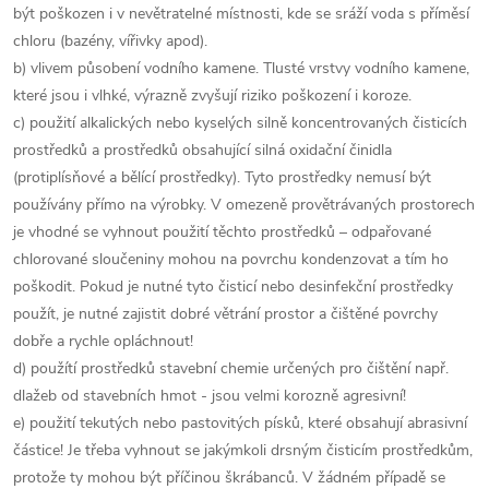
být poškozen i v nevětratelné místnosti, kde se sráží voda s příměsí
chloru (bazény, vířivky apod).
b) vlivem působení vodního kamene. Tlusté vrstvy vodního kamene,
které jsou i vlhké, výrazně zvyšují riziko poškození i koroze.
c) použití alkalických nebo kyselých silně koncentrovaných čisticích
prostředků a prostředků obsahující silná oxidační činidla
(protiplísňové a bělící prostředky). Tyto prostředky nemusí být
používány přímo na výrobky. V omezeně provětrávaných prostorech
je vhodné se vyhnout použití těchto prostředků – odpařované
chlorované sloučeniny mohou na povrchu kondenzovat a tím ho
poškodit. Pokud je nutné tyto čisticí nebo desinfekční prostředky
použít, je nutné zajistit dobré větrání prostor a čištěné povrchy
dobře a rychle opláchnout!
d) použítí prostředků stavební chemie určených pro čištění např.
dlažeb od stavebních hmot - jsou velmi korozně agresivní!
e) použití tekutých nebo pastovitých písků, které obsahují abrasivní
částice! Je třeba vyhnout se jakýmkoli drsným čisticím prostředkům,
protože ty mohou být příčinou škrábanců. V žádném případě se