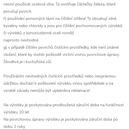
nesmí používat ocelová vlna. Ta uvolňuje částečky železa, které
porušují povrch.
f) používání ponorných lázní na čištění stříbra! Ty obsahují silné
kyseliny nebo chloridy a jsou pro čištění pochromovaných výrobků
či výrobků z korozivzdorné oceli rovněž
naprosto nevhodné.
g) v případě čištění povrchů čistícími prostředky, kde není známé
složení, které by mohlo poškodit vrchní vrstvu povrchové úpravy.
Škodlivá je i kuchyňská sůl.
Používáním nevhodných čistících prostředků nebo nesprávnou
údržbou dochází k poškození výrobku vinou spotřebitele a na
vzniklé závady nemůže být uplatněna reklamace!
Na výrobky je poskytována prodloužená záruční doba na funkčnost
výrobku 10 let.
Na povrchovou úpravu výrobku je poskytována záruční doba po
dobu 2 roky.