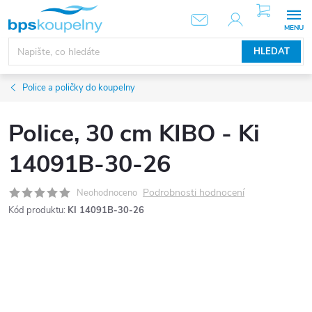
Přejít
NÁKUPNÍ
KOŠÍK
na
obsah
HLEDAT
Police a poličky do koupelny
Police, 30 cm KIBO - Ki
14091B-30-26
Podrobnosti hodnocení
Neohodnoceno
Kód produktu:
KI 14091B-30-26