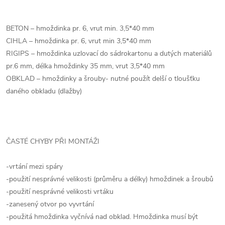
BETON – hmoždinka pr. 6, vrut min. 3,5*40 mm
CIHLA – hmoždinka pr. 6, vrut min 3,5*40 mm
RIGIPS – hmoždinka uzlovací do sádrokartonu a dutých materiálů
pr.6 mm, délka hmoždinky 35 mm, vrut 3,5*40 mm
OBKLAD – hmoždinky a šrouby- nutné použít delší o tloušťku
daného obkladu (dlažby)
ČASTÉ CHYBY PŘI MONTÁŽI
-vrtání mezi spáry
-použití nesprávné velikosti (průměru a délky) hmoždinek a šroubů
-použití nesprávné velikosti vrtáku
-zanesený otvor po vyvrtání
-použitá hmoždinka vyčnívá nad obklad. Hmoždinka musí být