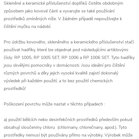
Skleněné a keramické příslušenství doplňků čistěte obdobným
způsobem jako kovové části a vyvarujte se také používání
prostředků zmíněných níže. V žádném případě nepoužívejte k
čištění myčku na nádobí.
Pro údržbu kovového, skleněného a keramického příslušenství stačí
používat hadříky, které lze objednat pod následujícími artiklovými
čísly: RP 1005, RP 1005 SET, RP 1006 a RP 1006 SET. Tyto hadříky
jsou skvělými pomocníky v domácnosti. Jsou ideální pro čištění
různých povrchů a díky jejich vysoké kvalitě zajistí dokonalý
výsledek při každém použití, a to bez použití chemických
prostředků!
Poškození povrchu může nastat v těchto případech :
a) použití bělících nebo desinfekčních prostředků především pokud
obsahují sloučeniny chloru (chlornany, chlorečnany, apod.). Tyto
prostředky nemusí být používány přímo na výrobky. Výrobek může