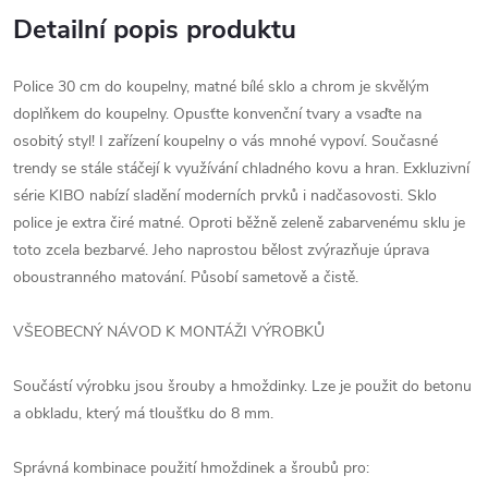
Detailní popis produktu
Police 30 cm do koupelny, matné bílé sklo a chrom je skvělým
doplňkem do koupelny. Opusťte konvenční tvary a vsaďte na
osobitý styl! I zařízení koupelny o vás mnohé vypoví. Současné
trendy se stále stáčejí k využívání chladného kovu a hran. Exkluzivní
série KIBO nabízí sladění moderních prvků i nadčasovosti. Sklo
police je extra čiré matné. Oproti běžně zeleně zabarvenému sklu je
toto zcela bezbarvé. Jeho naprostou bělost zvýrazňuje úprava
oboustranného matování. Působí sametově a čistě.
VŠEOBECNÝ NÁVOD K MONTÁŽI VÝROBKŮ
Součástí výrobku jsou šrouby a hmoždinky. Lze je použit do betonu
a obkladu, který má tloušťku do 8 mm.
Správná kombinace použití hmoždinek a šroubů pro: