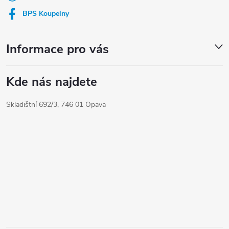
í
BPS Koupelny
Informace pro vás
Kde nás najdete
Skladištní 692/3, 746 01 Opava