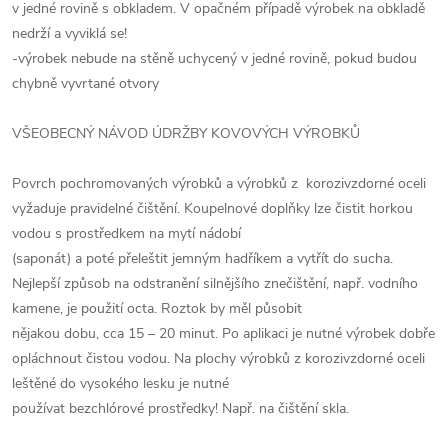
v jedné rovině s obkladem. V opačném případě výrobek na obkladě
nedrží a vyviklá se!
-výrobek nebude na stěně uchycený v jedné rovině, pokud budou
chybně vyvrtané otvory
VŠEOBECNÝ NÁVOD ÚDRŽBY KOVOVÝCH VÝROBKŮ
Povrch pochromovaných výrobků a výrobků z korozivzdorné oceli
vyžaduje pravidelné čištění. Koupelnové doplňky lze čistit horkou
vodou s prostředkem na mytí nádobí
(saponát) a poté přeleštit jemným hadříkem a vytřít do sucha.
Nejlepší způsob na odstranění silnějšího znečištění, např. vodního
kamene, je použití octa. Roztok by měl působit
nějakou dobu, cca 15 – 20 minut. Po aplikaci je nutné výrobek dobře
opláchnout čistou vodou. Na plochy výrobků z korozivzdorné oceli
leštěné do vysokého lesku je nutné
používat bezchlórové prostředky! Např. na čištění skla.