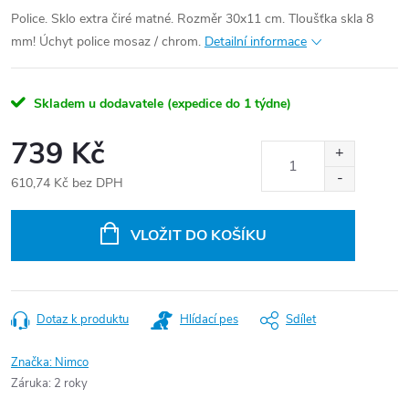
Police. Sklo extra čiré matné. Rozměr 30x11 cm. Tloušťka skla 8
mm! Úchyt police mosaz / chrom.
Detailní informace
Skladem u dodavatele (expedice do 1 týdne)
739 Kč
610,74 Kč bez DPH
Měrná
cena:
VLOŽIT DO KOŠÍKU
Dotaz k produktu
Hlídací pes
Sdílet
Značka:
Nimco
Záruka
:
2 roky