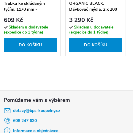
Trubka ke skládaným
ORGANIC BLACK:
tyčím, 1170 mm -
Dávkovač mýdla, 2 x 200
101120271
ml, dvojitý, nerez, sklo -
609 Kč
3 290 Kč
167109470
Skladem u dodavatele
Skladem u dodavatele
(expedice do 1 týdne)
(expedice do 1 týdne)
DO KOŠÍKU
DO KOŠÍKU
Z
á
dotazy
@
bps-koupelny.cz
p
a
608 247 630
t
Informace o objednávce