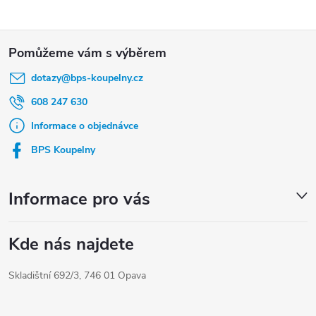
Z
á
dotazy
@
bps-koupelny.cz
p
a
608 247 630
t
Informace o objednávce
í
BPS Koupelny
Informace pro vás
Kde nás najdete
Skladištní 692/3, 746 01 Opava