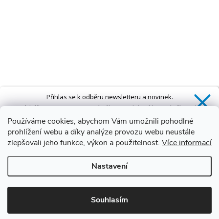
Přihlas se k odběru newsletteru a novinek.
Získáš
SLEVU 5 %
na první nákup a také exkluzivní přístup k
novinkám, slevám a dalším speciálním nabídkám.*
Používáme cookies, abychom Vám umožnili pohodlné
prohlížení webu a díky analýze provozu webu neustále
zlepšovali jeho funkce, výkon a použitelnost.
Více informací
Ano, chci se přihlásit
Nastavení
Zásady zpracování osobních údajů
*Sleva neplatí na vany s dvířky AVO a VOVO
Souhlasím