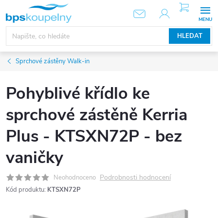
Přejít
NÁKUPNÍ
KOŠÍK
na
obsah
HLEDAT
Sprchové zástěny Walk-in
Pohyblivé křídlo ke
sprchové zástěně Kerria
Plus - KTSXN72P - bez
vaničky
Podrobnosti hodnocení
Neohodnoceno
Kód produktu:
KTSXN72P