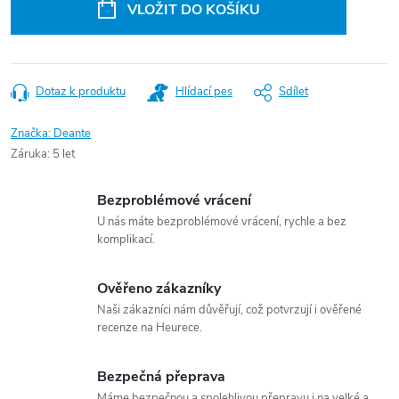
VLOŽIT DO KOŠÍKU
Dotaz k produktu
Hlídací pes
Sdílet
Značka:
Deante
Záruka
:
5 let
Bezproblémové vrácení
U nás máte bezproblémové vrácení, rychle a bez
komplikací.
Ověřeno zákazníky
Naši zákazníci nám důvěřují, což potvrzují i ověřené
recenze na Heurece.
Bezpečná přeprava
Máme bezpečnou a spolehlivou přepravu i na velké a