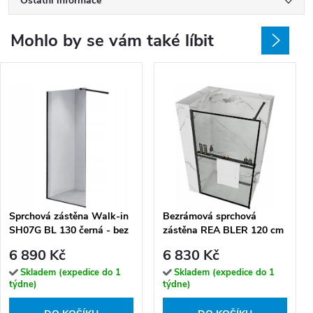
Ostatní informace
Mohlo by se vám také líbit
Sprchová zástěna Walk-in
Bezrámová sprchová
SH07G BL 130 černá - bez
zástěna REA BLER 120 cm
vaničky
+ police a věšák EVO,
6 890 Kč
6 830 Kč
černá/transparent - bez
vaničky
Skladem (expedice do 1
Skladem (expedice do 1
týdne)
týdne)