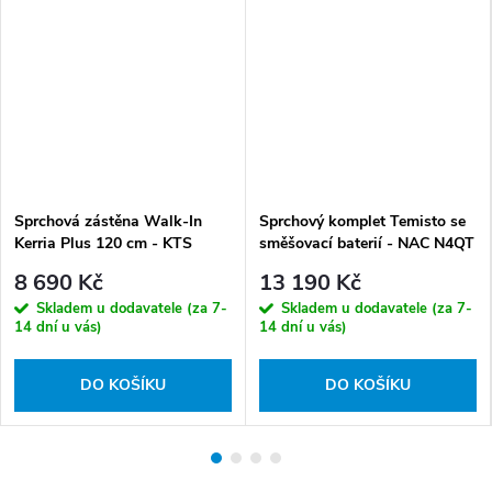
Sprchová zástěna Walk-In
Sprchový komplet Temisto se
Kerria Plus 120 cm - KTS
směšovací baterií - NAC N4QT
N32P - bez vaničky
8 690 Kč
13 190 Kč
Skladem u dodavatele (za 7-
Skladem u dodavatele (za 7-
14 dní u vás)
14 dní u vás)
DO KOŠÍKU
DO KOŠÍKU