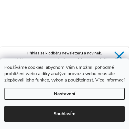
Přihlas se k odběru newsletteru a novinek.
Získáš
SLEVU 5 %
na první nákup a také exkluzivní přístup k
novinkám, slevám a dalším speciálním nabídkám.*
Používáme cookies, abychom Vám umožnili pohodlné
prohlížení webu a díky analýze provozu webu neustále
zlepšovali jeho funkce, výkon a použitelnost.
Více informací
Ano, chci se přihlásit
Nastavení
Zásady zpracování osobních údajů
*Sleva neplatí na vany s dvířky AVO a VOVO
Souhlasím