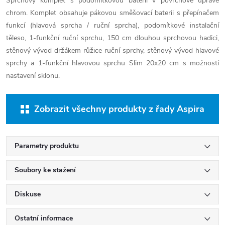
Sprchový komplet s podomítkovou baterií v povrchové úpravě
chrom. Komplet obsahuje pákovou směšovací baterii s přepínačem
funkcí (hlavová sprcha / ruční sprcha), podomítkové instalační
těleso, 1-funkční ruční sprchu, 150 cm dlouhou sprchovou hadici,
stěnový vývod držákem růžice ruční sprchy, stěnový vývod hlavové
sprchy a 1-funkční hlavovou sprchu Slim 20x20 cm s možností
nastavení sklonu.
Zobrazit všechny produkty z řady Aspira
Parametry produktu
Soubory ke stažení
Diskuse
Ostatní informace