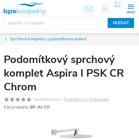
Přejít
NÁKUPNÍ
KOŠÍK
na
obsah
HLEDAT
Sprchové komplety s podomítkovou baterií
Podomítkový sprchový
komplet Aspira I PSK CR
Chrom
Podrobnosti hodnocení
Neohodnoceno
Kód produktu:
BP-AI-CH