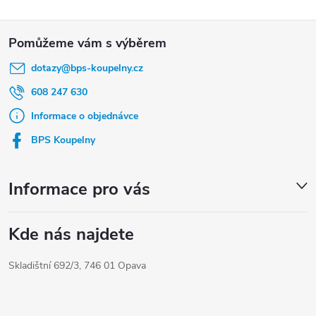
Z
á
dotazy
@
bps-koupelny.cz
p
a
608 247 630
t
Informace o objednávce
í
BPS Koupelny
Informace pro vás
Kde nás najdete
Skladištní 692/3, 746 01 Opava