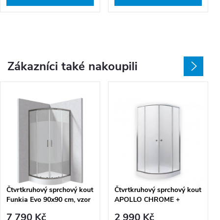
Zákazníci také nakoupili
Čtvrtkruhový sprchový kout
Čtvrtkruhový sprchový kout
Funkia Evo 90x90 cm, vzor
APOLLO CHROME +
pás - KYPZDE99P, titan +
vanička
7 790 Kč
2 990 Kč
sprchová vanička bílá