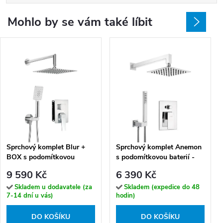
Mohlo by se vám také líbit
Sprchový komplet Blur +
Sprchový komplet Anemon
BOX s podomítkovou
s podomítkovou baterií -
baterií - BXYZ0QLM
NAC 09AP
9 590 Kč
6 390 Kč
Skladem u dodavatele (za
Skladem (expedice do 48
7-14 dní u vás)
hodin)
DO KOŠÍKU
DO KOŠÍKU