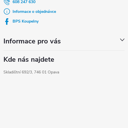
a
608 247 630
t
Informace o objednávce
í
BPS Koupelny
Informace pro vás
Kde nás najdete
Skladištní 692/3, 746 01 Opava