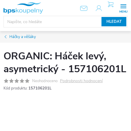
Přejít
NÁKUPNÍ
KOŠÍK
na
obsah
HLEDAT
Háčky a věšáky
ORGANIC: Háček levý,
asymetrický - 157106201L
Podrobnosti hodnocení
Neohodnoceno
Kód produktu:
157106201L