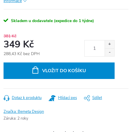
informace
Skladem u dodavatele (expedice do 1 týdne)
381 Kč
349 Kč
288,43 Kč bez DPH
Měrná
cena:
VLOŽIT DO KOŠÍKU
Dotaz k produktu
Hlídací pes
Sdílet
Značka:
Bemeta Design
Záruka
:
2 roky