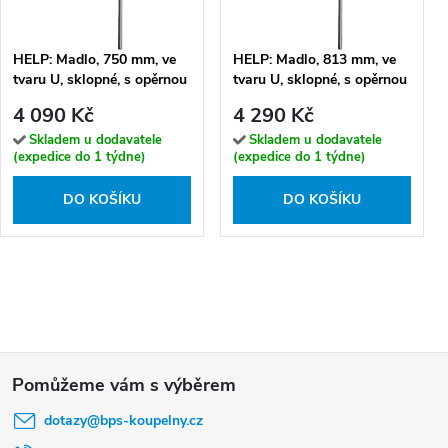
HELP: Madlo, 750 mm, ve
HELP: Madlo, 813 mm, ve
tvaru U, sklopné, s opěrnou
tvaru U, sklopné, s opěrnou
nohou, s držákem TP, bez
nohou, s držákem TP, bez
4 090 Kč
4 290 Kč
krytky, nerez, lesk -
krytky, nerez, mat -
301406301N
301102282N
Skladem u dodavatele
Skladem u dodavatele
(expedice do 1 týdne)
(expedice do 1 týdne)
DO KOŠÍKU
DO KOŠÍKU
Z
á
dotazy
@
bps-koupelny.cz
p