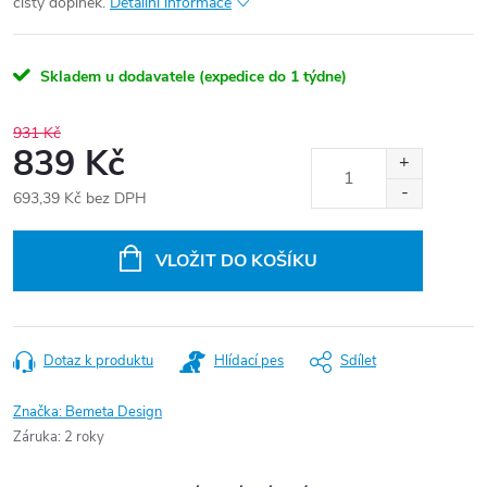
čistý doplněk.
Detailní informace
Skladem u dodavatele (expedice do 1 týdne)
931 Kč
839 Kč
693,39 Kč bez DPH
Měrná
cena:
VLOŽIT DO KOŠÍKU
Dotaz k produktu
Hlídací pes
Sdílet
Značka:
Bemeta Design
Záruka
:
2 roky