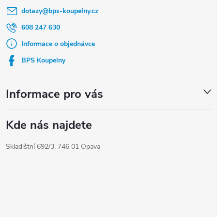
dotazy
@
bps-koupelny.cz
p
a
608 247 630
t
Informace o objednávce
í
BPS Koupelny
Informace pro vás
Kde nás najdete
Skladištní 692/3, 746 01 Opava