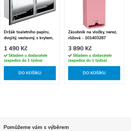
Držák toaletního papíru,
Zásobník na vložky, nerez,
dvojitý, vestavný, s krytem,
růžová - 101403287
nerez, brus - 104112435
1 490 Kč
3 890 Kč
Skladem u dodavatele
Skladem u dodavatele
(expedice do 1 týdne)
(expedice do 1 týdne)
DO KOŠÍKU
DO KOŠÍKU
Z
á