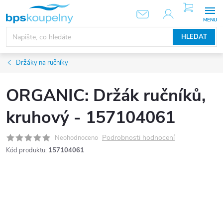
Přejít
NÁKUPNÍ
KOŠÍK
na
obsah
HLEDAT
Držáky na ručníky
ORGANIC: Držák ručníků,
kruhový - 157104061
Podrobnosti hodnocení
Neohodnoceno
Kód produktu:
157104061