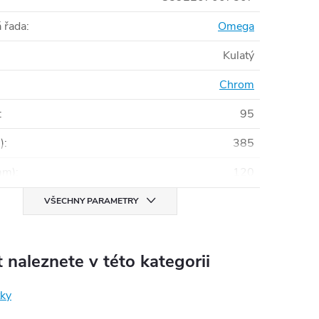
 řada
:
Omega
Kulatý
Chrom
:
95
)
:
385
mm)
:
120
VŠECHNY PARAMETRY
 naleznete v této kategorii
ky