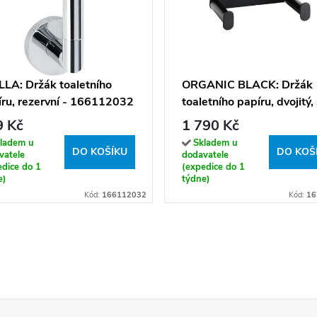
LA: Držák toaletního
ORGANIC BLACK: Držák
ru, rezervní - 166112032
toaletního papíru, dvojitý,
poličkou - 167112160
9 Kč
1 790 Kč
ladem u
Skladem u
DO KOŠÍKU
DO KOŠ
vatele
dodavatele
edice do 1
(expedice do 1
e)
týdne)
Kód:
166112032
Kód:
16