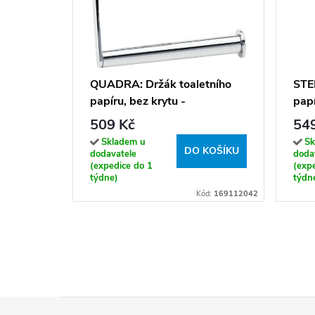
QUADRA: Držák toaletního
STEL
papíru, bez krytu -
papí
169112042
509 Kč
54
Skladem u
Sk
DO KOŠÍKU
dodavatele
doda
(expedice do 1
(exp
týdne)
týdn
Kód:
169112042
Z