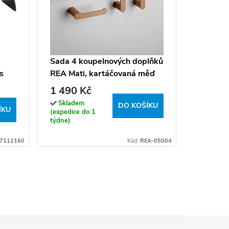
Držák to
AWD02
258 K
Sada 4 koupelnových doplňků
 s
REA Mati, kartáčovaná měď
Sklade
(expedice
1 490 Kč
hodin)
Skladem
DO KOŠÍKU
ÍKU
(expedice do 1
týdne)
7112160
Kód:
REA-05004