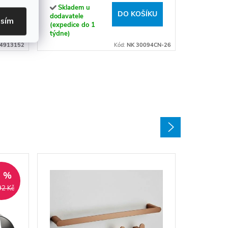
týdne)
Skladem u
ÍKU
DO KOŠÍKU
dodavatele
asím
(expedice do 1
týdne)
4913152
Kód:
NK 30094CN-26
5 %
92 Kč