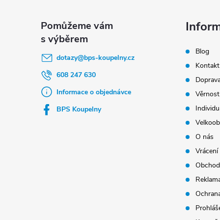
á
p
Infor
a
Blog
t
dotazy
@
bps-koupelny.cz
Kontakt
í
608 247 630
Doprava
Informace o objednávce
Věrnost
Individu
BPS Koupelny
Velkoob
O nás
Vrácení
Obchod
Reklama
Ochrana
Prohláše