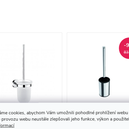
-
83
štětka, skleněný UNIX -
OMEGA: WC štětka, na
áme cookies, abychom Vám umožnili pohodlné prohlížení webu 
13094WN-26
postavení - 104913152
 provozu webu neustále zlepšovali jeho funkce, výkon a použite
formací
9 Kč
749 Kč