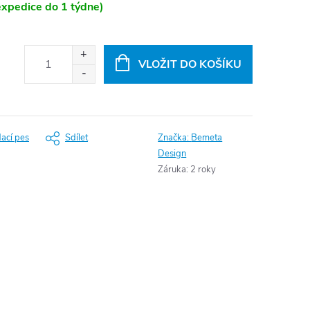
xpedice do 1 týdne)
VLOŽIT DO KOŠÍKU
dací pes
Sdílet
Značka:
Bemeta
Design
Záruka
:
2 roky