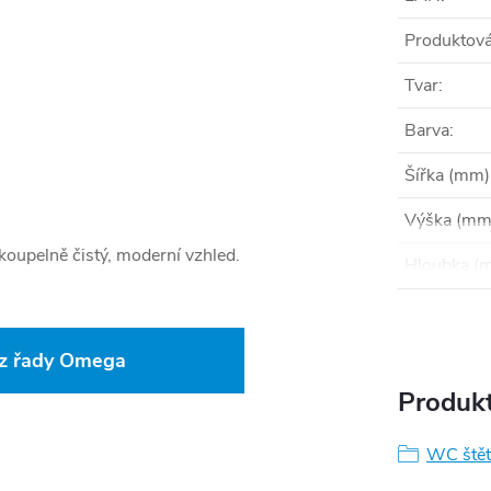
Produktová
Tvar
:
Barva
:
Šířka (mm)
Výška (mm
oupelně čistý, moderní vzhled.
Hloubka (
 z řady Omega
Produkt
WC štět