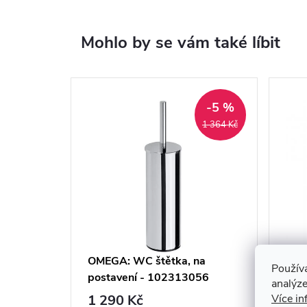
Mohlo by se vám také líbit
-5 %
1 364 Kč
OMEGA: WC štětka, na
WC 
Použív
postavení - 102313056
UN 
analýze
1 290 Kč
Více in
77