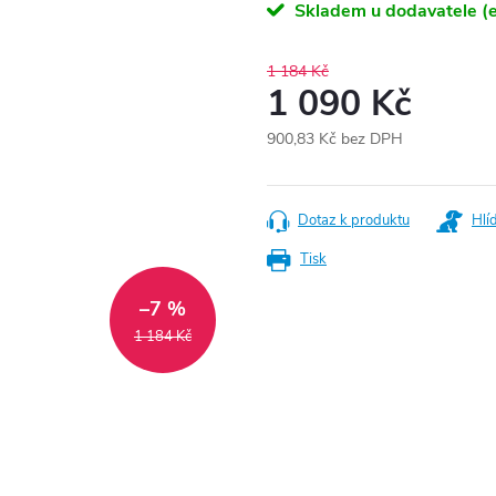
Skladem u dodavatele (e
1 184 Kč
1 090 Kč
900,83 Kč bez DPH
Měrná
cena:
Dotaz k produktu
Hlí
Tisk
–7 %
1 184 Kč