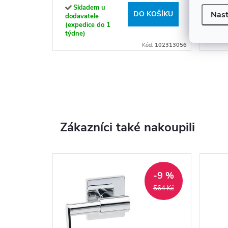
Skladem u
Sk
DO KOŠÍKU
Nast
dodavatele
doda
(expedice do 1
(exp
týdne)
týdn
Kód:
102313056
Zákazníci také nakoupili
-9 %
564 Kč