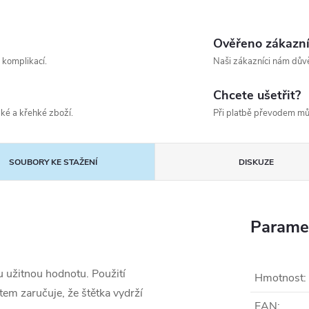
Ověřeno zákazn
 komplikací.
Naši zákazníci nám důvě
Chcete ušetřit?
ké a křehké zboží.
Při platbě převodem mů
SOUBORY KE STAŽENÍ
DISKUZE
Parame
 užitnou hodnotu. Použití
Hmotnost
:
em zaručuje, že štětka vydrží
EAN
: