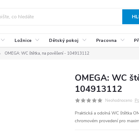
HL
Ložnice
Dětský pokoj
Pracovna
Př
OMEGA: WC štětka, na pověšení - 104913112
OMEGA: WC štět
104913112
Po
Neohodnoceno
Praktická a odolná WC štětka O
chromovém provedení pro maximá