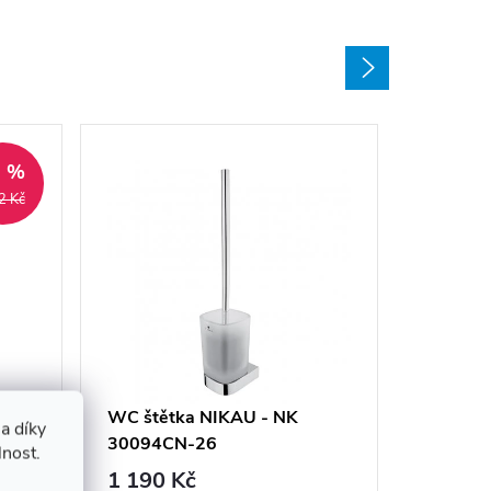
9 %
2 Kč
WC štětk
NIKAU 
26
1 590 
WC štětka NIKAU - NK
a díky
30094CN-26
Sklade
lnost.
dodavatel
1 190 Kč
(expedice