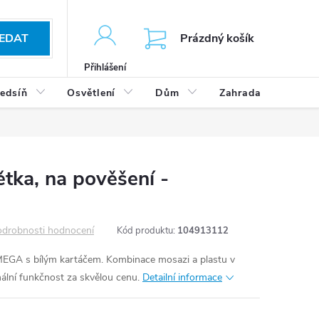
KOŠÍK
EDAT
Prázdný košík
Přihlášení
edsíň
Osvětlení
Dům
Zahrada
Výp
ka, na pověšení -
drobnosti hodnocení
Kód produktu:
104913112
MEGA s bílým kartáčem. Kombinace mosazi a plastu v
lní funkčnost za skvělou cenu.
Detailní informace