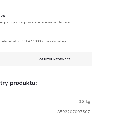
íky
řují, což potvrzují i ověřené recenze na Heurece.
žete získat SLEVU AŽ 1000 Kč na celý nákup.
OSTATNÍ INFORMACE
try produktu:
0.8 kg
8592207007507