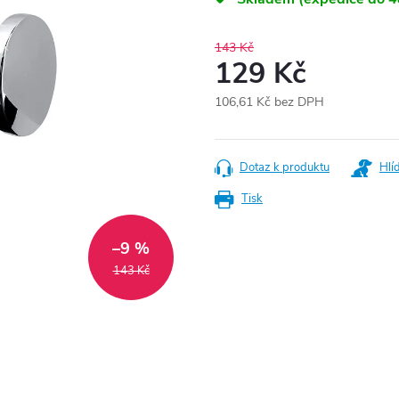
143 Kč
129 Kč
106,61 Kč bez DPH
Měrná
cena:
Dotaz k produktu
Hlí
Tisk
–9 %
143 Kč