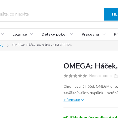
HL
Ložnice
Dětský pokoj
Pracovna
Př
ky
OMEGA: Háček, na tašku - 104206024
OMEGA: Háček,
Po
Neohodnoceno
Chromovaný háček OMEGA o rozmě
zavěšení vašich doplňků. Tradič
informace
Skladem (expedice do 4