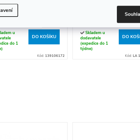
O: Háček - 139106172
Háček jednoduchý LADA 
avení
Souhl
19054-26
9 Kč
409 Kč
ladem u
Skladem u
DO KOŠÍKU
DO KOŠ
vatele
dodavatele
edice do 1
(expedice do 1
e)
týdne)
Kód:
139106172
Kód:
LA 