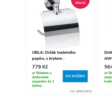
856 Kč
OBLA: Držák toaletního
Drát
papíru, s krytem -
AW
165212012
779 Kč
56
Skladem u
Sk
DO KOŠÍKU
dodavatele
(exp
(expedice do 1
hodi
týdne)
Kód:
165212012