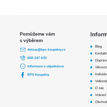
Z
á
p
Infor
a
Blog
t
dotazy
@
bps-koupelny.cz
Kontakt
í
608 247 630
Doprava
Informace o objednávce
Věrnost
Individu
BPS Koupelny
Velkoob
O nás
Vrácení
Obchod