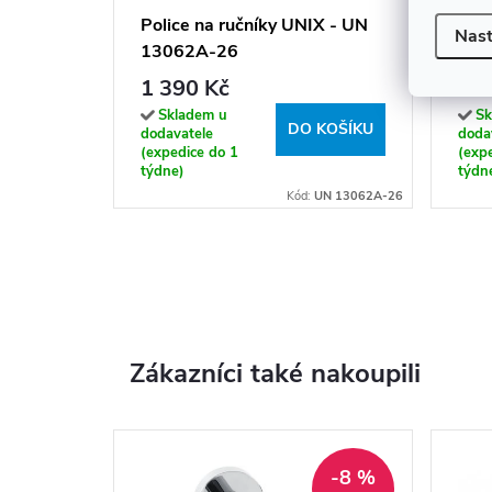
Police na ručníky UNIX - UN
SOL
Nast
13062A-26
1 390 Kč
13
Skladem u
Sk
DO KOŠÍKU
dodavatele
doda
(expedice do 1
(exp
týdne)
týdn
Kód:
UN 13062A-26
Zákazníci také nakoupili
-8 %