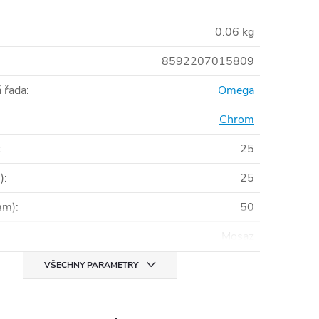
0.06 kg
8592207015809
 řada
:
Omega
Chrom
:
25
)
:
25
mm)
:
50
Mosaz
VŠECHNY PARAMETRY