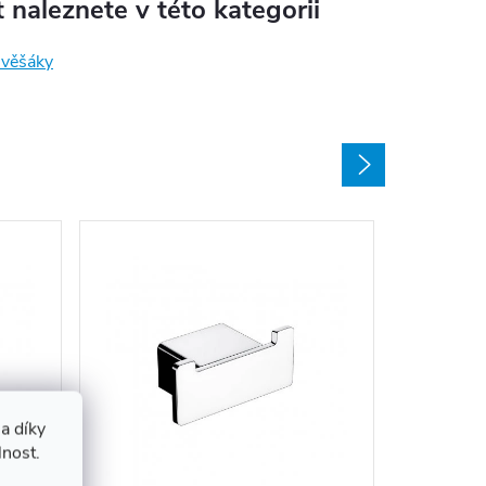
 naleznete v této kategorii
 věšáky
a díky
Hák pro 
lnost.
Ki 140