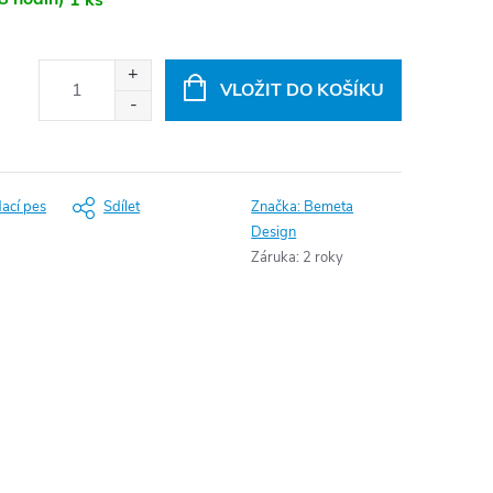
VLOŽIT DO KOŠÍKU
dací pes
Sdílet
Značka:
Bemeta
Design
Záruka
:
2 roky