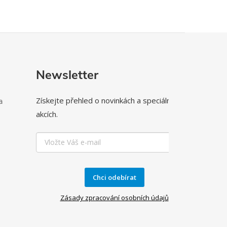
Newsletter
Získejte přehled o novinkách a speciálních
a
akcích.
Chci odebírat
Zásady zpracování osobních údajů