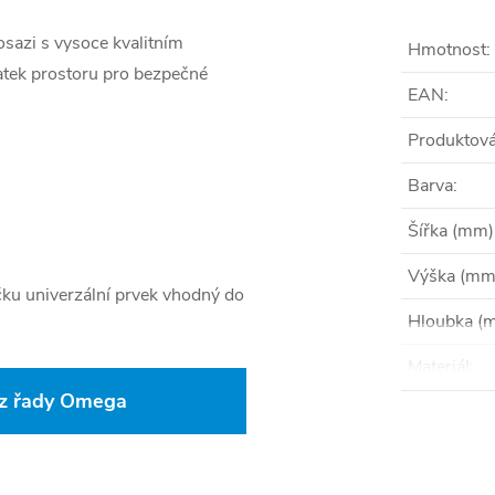
azi s vysoce kvalitním
Hmotnost
:
tek prostoru pro bezpečné
EAN
:
Produktová
Barva
:
Šířka (mm)
Výška (mm
áčku univerzální prvek vhodný do
Hloubka (
Materiál
:
 z řady Omega