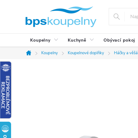
Přejít
na
obsah
Koupelny
Kuchyně
Obývací pokoj
Koupelny
Koupelnové doplňky
Háčky a věšá
Domů