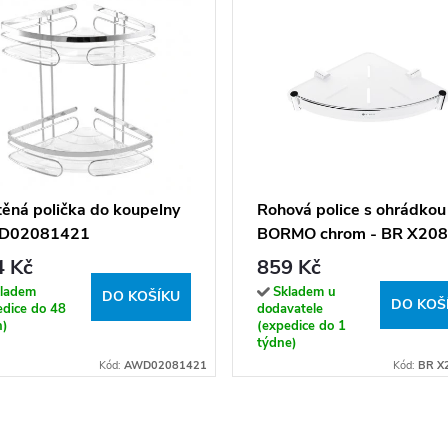
ěná polička do koupelny
Rohová police s ohrádkou
D02081421
BORMO chrom - BR X208
26
4 Kč
859 Kč
ladem
Skladem u
DO KOŠÍKU
DO KOŠ
edice do 48
dodavatele
n)
(expedice do 1
týdne)
Kód:
AWD02081421
Kód:
BR X