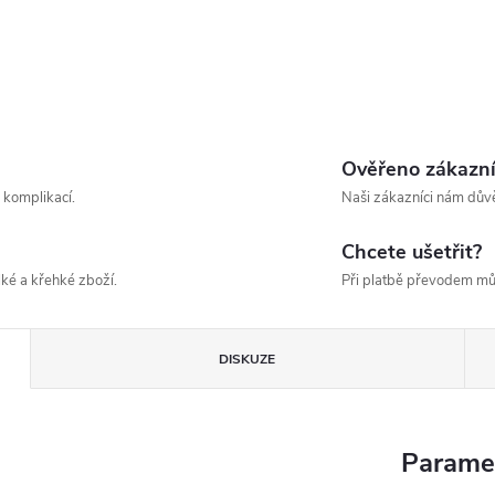
Ověřeno zákazn
 komplikací.
Naši zákazníci nám důvě
Chcete ušetřit?
ké a křehké zboží.
Při platbě převodem mů
DISKUZE
Parame