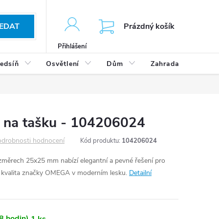
KOŠÍK
EDAT
Prázdný košík
Přihlášení
edsíň
Osvětlení
Dům
Zahrada
Výp
 na tašku - 104206024
drobnosti hodnocení
Kód produktu:
104206024
rech 25x25 mm nabízí elegantní a pevné řešení pro
ní kvalita značky OMEGA v moderním lesku.
Detailní
8 hodin)
1 ks