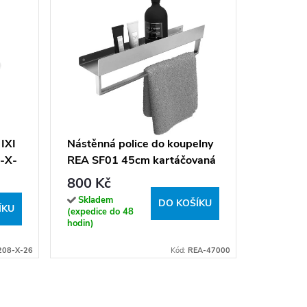
Náhradn
1028EN
119 K
 IXI
Nástěnná police do koupelny
-X-
REA SF01 45cm kartáčovaná
Sklade
dodavatel
ocel
800 Kč
(expedice
týdne)
Skladem
DO KOŠÍKU
ÍKU
(expedice do 48
hodin)
208-X-26
Kód:
REA-47000