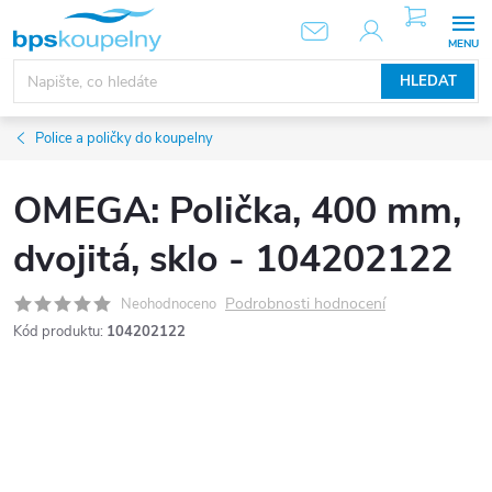
Přejít
NÁKUPNÍ
KOŠÍK
na
obsah
HLEDAT
Police a poličky do koupelny
OMEGA: Polička, 400 mm,
dvojitá, sklo - 104202122
Podrobnosti hodnocení
Neohodnoceno
Kód produktu:
104202122