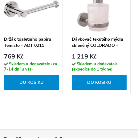
Držák toaletního papíru
Dávkovač tekutého mýdla
Temisto - ADT 0211
skleněný COLORADO -
COA0303MGL, Metal Grey
769 Kč
1 219 Kč
lesk
Skladem u dodavatele (za
Skladem u dodavatele
7-14 dní u vás)
(expedice do 1 týdne)
DO KOŠÍKU
DO KOŠÍKU
Z