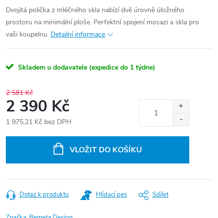
Dvojitá polička z mléčného skla nabízí dvě úrovně úložného
prostoru na minimální ploše. Perfektní spojení mosazi a skla pro
vaši koupelnu.
Detailní informace
Skladem u dodavatele (expedice do 1 týdne)
2 581 Kč
2 390 Kč
1 975,21 Kč bez DPH
Měrná
cena:
VLOŽIT DO KOŠÍKU
Dotaz k produktu
Hlídací pes
Sdílet
Značka:
Bemeta Design