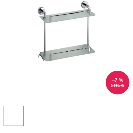
–7 %
2 581 Kč