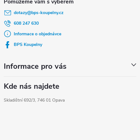
á
dotazy
@
bps-koupelny.cz
p
a
608 247 630
t
Informace o objednávce
í
BPS Koupelny
Informace pro vás
Kde nás najdete
Skladištní 692/3, 746 01 Opava