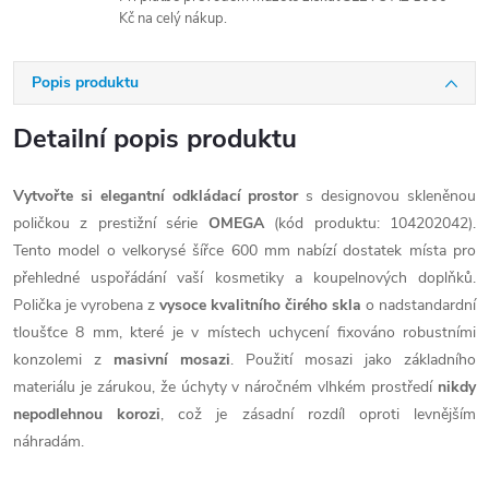
Kč na celý nákup.
Popis produktu
Detailní popis produktu
Vytvořte si elegantní odkládací prostor
s designovou skleněnou
poličkou z prestižní série
OMEGA
(kód produktu: 104202042).
Tento model o velkorysé šířce 600 mm nabízí dostatek místa pro
přehledné uspořádání vaší kosmetiky a koupelnových doplňků.
Polička je vyrobena z
vysoce kvalitního čirého skla
o nadstandardní
tloušťce 8 mm, které je v místech uchycení fixováno robustními
konzolemi z
masivní mosazi
. Použití mosazi jako základního
materiálu je zárukou, že úchyty v náročném vlhkém prostředí
nikdy
nepodlehnou korozi
, což je zásadní rozdíl oproti levnějším
náhradám.