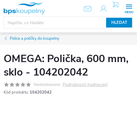
Přejít
NÁKUPNÍ
KOŠÍK
na
obsah
HLEDAT
Police a poličky do koupelny
OMEGA: Polička, 600 mm,
sklo - 104202042
Podrobnosti hodnocení
Neohodnoceno
Kód produktu:
104202042