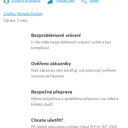
Dotaz k produktu
Hlídací pes
Sdílet
Značka:
Bemeta Design
Záruka
:
2 roky
Bezproblémové vrácení
U nás máte bezproblémové vrácení, rychle a bez
komplikací.
Ověřeno zákazníky
Naši zákazníci nám důvěřují, což potvrzují i ověřené
recenze na Heurece.
Bezpečná přeprava
Máme bezpečnou a spolehlivou přepravu i na velké a
křehké zboží.
Chcete ušetřit?
Při platbě převodem můžete získat SLEVU AŽ 1000