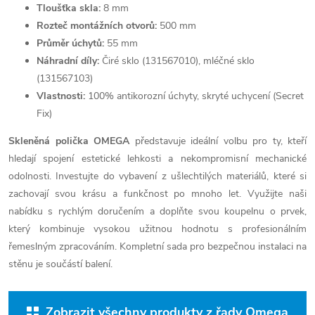
Tloušťka skla:
8 mm
Rozteč montážních otvorů:
500 mm
Průměr úchytů:
55 mm
Náhradní díly:
Čiré sklo (131567010), mléčné sklo
(131567103)
Vlastnosti:
100% antikorozní úchyty, skryté uchycení (Secret
Fix)
Skleněná polička OMEGA
představuje ideální volbu pro ty, kteří
hledají spojení estetické lehkosti a nekompromisní mechanické
odolnosti. Investujte do vybavení z ušlechtilých materiálů, které si
zachovají svou krásu a funkčnost po mnoho let. Využijte naši
nabídku s rychlým doručením a doplňte svou koupelnu o prvek,
který kombinuje vysokou užitnou hodnotu s profesionálním
řemeslným zpracováním. Kompletní sada pro bezpečnou instalaci na
stěnu je součástí balení.
Zobrazit všechny produkty z řady Omega