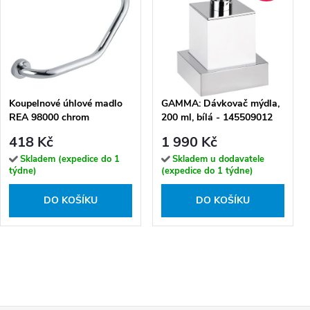
Koupelnové úhlové madlo
GAMMA: Dávkovač mýdla,
REA 98000 chrom
200 ml, bílá - 145509012
418 Kč
1 990 Kč
Skladem (expedice do 1
Skladem u dodavatele
týdne)
(expedice do 1 týdne)
DO KOŠÍKU
DO KOŠÍKU