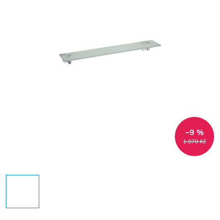
–9 %
1 070 Kč