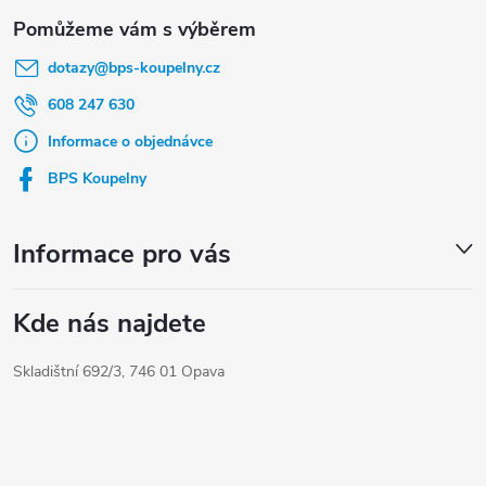
Z
á
dotazy
@
bps-koupelny.cz
p
a
608 247 630
t
Informace o objednávce
í
BPS Koupelny
Informace pro vás
Kde nás najdete
Skladištní 692/3, 746 01 Opava