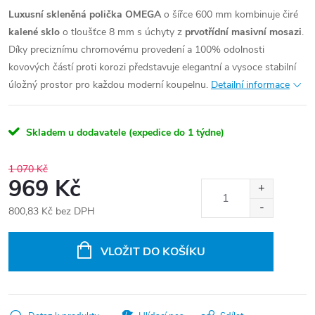
Luxusní skleněná polička OMEGA
o šířce 600 mm kombinuje čiré
kalené sklo
o tloušťce 8 mm s úchyty z
prvotřídní masivní mosazi
.
Díky preciznímu chromovému provedení a 100% odolnosti
kovových částí proti korozi představuje elegantní a vysoce stabilní
úložný prostor pro každou moderní koupelnu.
Detailní informace
Skladem u dodavatele (expedice do 1 týdne)
1 070 Kč
969 Kč
800,83 Kč bez DPH
Měrná
cena:
VLOŽIT DO KOŠÍKU