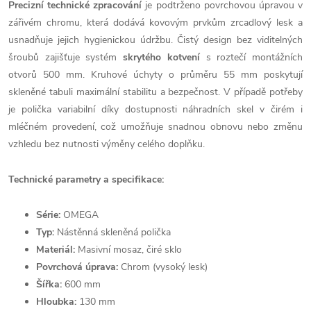
Precizní technické zpracování
je podtrženo povrchovou úpravou v
zářivém chromu, která dodává kovovým prvkům zrcadlový lesk a
usnadňuje jejich hygienickou údržbu. Čistý design bez viditelných
šroubů zajišťuje systém
skrytého kotvení
s roztečí montážních
otvorů 500 mm. Kruhové úchyty o průměru 55 mm poskytují
skleněné tabuli maximální stabilitu a bezpečnost. V případě potřeby
je polička variabilní díky dostupnosti náhradních skel v čirém i
mléčném provedení, což umožňuje snadnou obnovu nebo změnu
vzhledu bez nutnosti výměny celého doplňku.
Technické parametry a specifikace:
Série:
OMEGA
Typ:
Nástěnná skleněná polička
Materiál:
Masivní mosaz, čiré sklo
Povrchová úprava:
Chrom (vysoký lesk)
Šířka:
600 mm
Hloubka:
130 mm