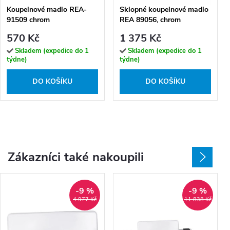
Koupelnové madlo REA-
Sklopné koupelnové madlo
91509 chrom
REA 89056, chrom
570 Kč
1 375 Kč
Skladem (expedice do 1
Skladem (expedice do 1
týdne)
týdne)
DO KOŠÍKU
DO KOŠÍKU
Zákazníci také nakoupili
-9 %
-9 %
4 977 Kč
11 838 Kč