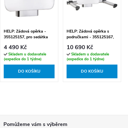
HELP: Zádová opěrka -
HELP: Zádová opěrka s
355125157, pro sedátka
područkami - 355125167,
355125137, 355125147
pro sedátka 355125137,
4 490 Kč
10 690 Kč
355125147
Skladem u dodavatele
Skladem u dodavatele
(expedice do 1 týdne)
(expedice do 1 týdne)
DO KOŠÍKU
DO KOŠÍKU
Z
á