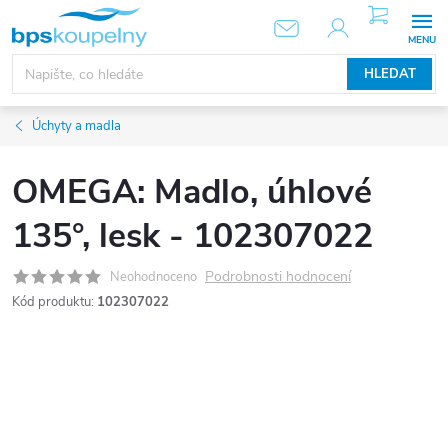
Přejít
NÁKUPNÍ
KOŠÍK
na
obsah
HLEDAT
Úchyty a madla
OMEGA: Madlo, úhlové
135°, lesk - 102307022
Podrobnosti hodnocení
Neohodnoceno
Kód produktu:
102307022