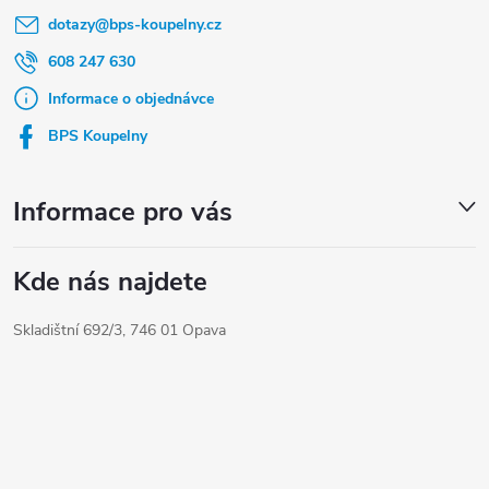
dotazy
@
bps-koupelny.cz
p
a
608 247 630
t
Informace o objednávce
í
BPS Koupelny
Informace pro vás
Kde nás najdete
Skladištní 692/3, 746 01 Opava