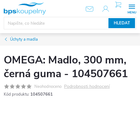
Přejít
NÁKUPNÍ
KOŠÍK
na
obsah
HLEDAT
Úchyty a madla
OMEGA: Madlo, 300 mm,
černá guma - 104507661
Podrobnosti hodnocení
Neohodnoceno
Kód produktu:
104507661