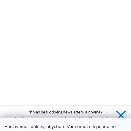
Přihlas se k odběru newsletteru a novinek.
Získáš
SLEVU 5 %
na první nákup a také exkluzivní přístup k
novinkám, slevám a dalším speciálním nabídkám.*
Používáme cookies, abychom Vám umožnili pohodlné