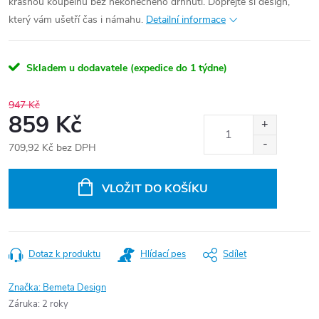
krásnou koupelnu bez nekonečného drhnutí. Dopřejte si design,
který vám ušetří čas i námahu.
Detailní informace
Skladem u dodavatele (expedice do 1 týdne)
947 Kč
859 Kč
709,92 Kč bez DPH
Měrná
cena:
VLOŽIT DO KOŠÍKU
Dotaz k produktu
Hlídací pes
Sdílet
Značka:
Bemeta Design
Záruka
:
2 roky