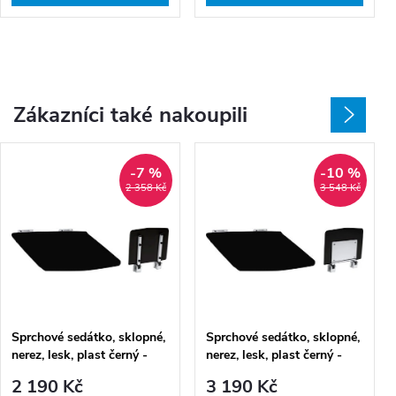
Zákazníci také nakoupili
-7 %
-10 %
2 358 Kč
3 548 Kč
Sprchové sedátko, sklopné,
Sprchové sedátko, sklopné,
nerez, lesk, plast černý -
nerez, lesk, plast černý -
203125064
203125074
2 190 Kč
3 190 Kč