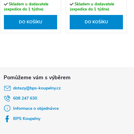
Skladem u dodavatele
Skladem u dodavatele
(expedice do 1 týdne)
(expedice do 1 týdne)
DO KOŠÍKU
DO KOŠÍKU
Z
á
dotazy
@
bps-koupelny.cz
p
a
608 247 630
t
Informace o objednávce
í
BPS Koupelny