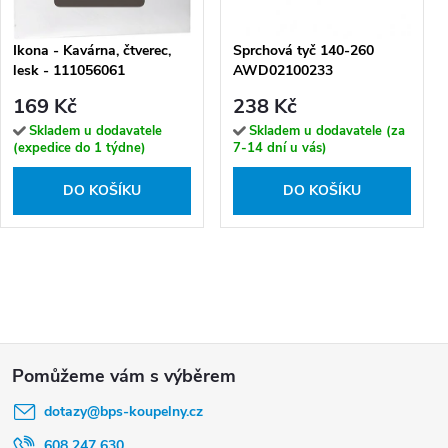
Ikona - Kavárna, čtverec,
Sprchová tyč 140-260
lesk - 111056061
AWD02100233
169 Kč
238 Kč
Skladem u dodavatele
Skladem u dodavatele (za
(expedice do 1 týdne)
7-14 dní u vás)
DO KOŠÍKU
DO KOŠÍKU
Z
á
dotazy
@
bps-koupelny.cz
p
608 247 630