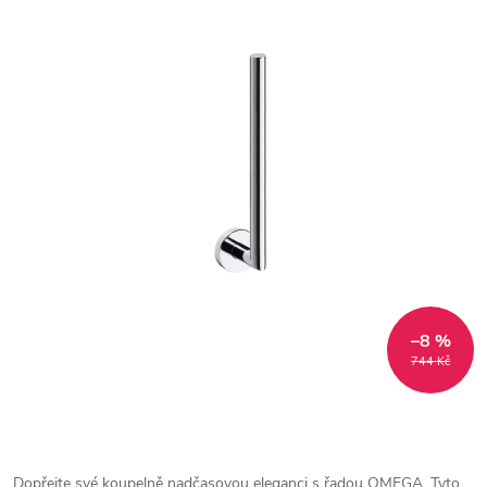
–8 %
744 Kč
Dopřejte své koupelně nadčasovou eleganci s řadou OMEGA. Tyto