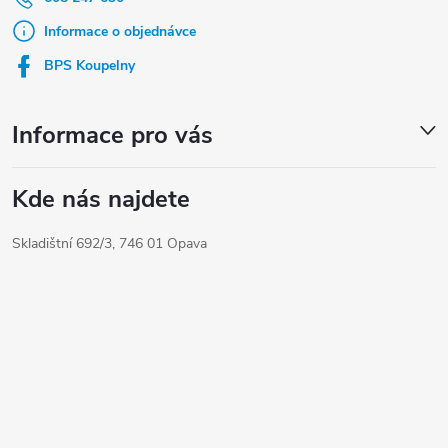
a
t
Informace o objednávce
í
BPS Koupelny
Informace pro vás
Kde nás najdete
Skladištní 692/3, 746 01 Opava