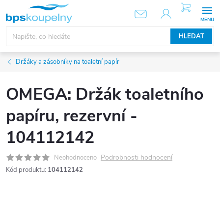
Přejít
NÁKUPNÍ
KOŠÍK
na
obsah
HLEDAT
Držáky a zásobníky na toaletní papír
OMEGA: Držák toaletního
papíru, rezervní -
104112142
Podrobnosti hodnocení
Neohodnoceno
Kód produktu:
104112142