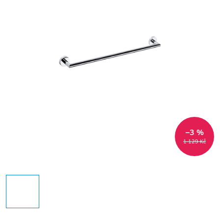
–3 %
1 129 Kč