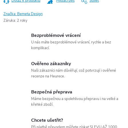
Dotaz k produktu
Hlídací pes
Sdílet
Značka:
Bemeta Design
Záruka
:
2 roky
Bezproblémové vrácení
U nás máte bezproblémové vrácení, rychle a bez
komplikací.
Ověřeno zákazníky
Naši zákazníci nám důvěřují, což potvrzují i ověřené
recenze na Heurece.
Bezpečná přeprava
Máme bezpečnou a spolehlivou přepravu i na velké a
křehké zboží.
Chcete ušetřit?
Při platbě převodem můžete získat SLEVU AŽ 1000