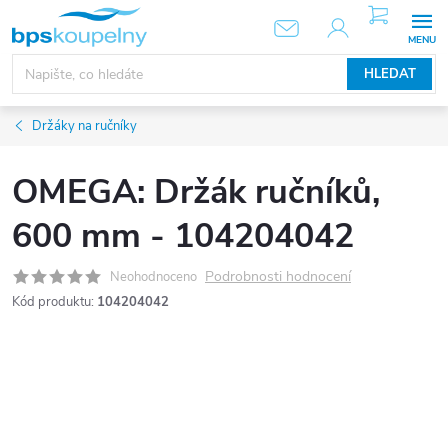
Přejít
NÁKUPNÍ
KOŠÍK
na
obsah
HLEDAT
Držáky na ručníky
OMEGA: Držák ručníků,
600 mm - 104204042
Podrobnosti hodnocení
Neohodnoceno
Kód produktu:
104204042