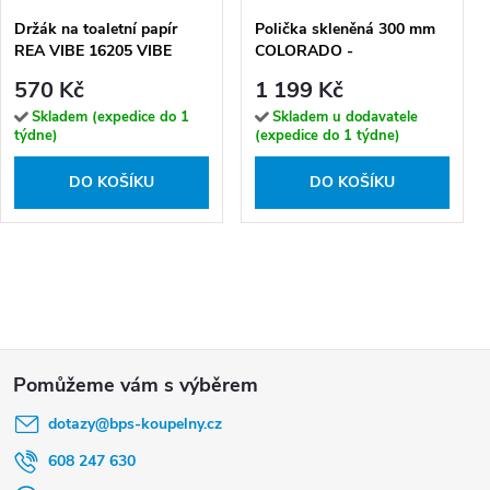
Držák na toaletní papír
Polička skleněná 300 mm
REA VIBE 16205 VIBE
COLORADO -
zlatý kartáčovaný
COA0900/30MGL, Metal
570 Kč
1 199 Kč
Grey lesk
Skladem (expedice do 1
Skladem u dodavatele
týdne)
(expedice do 1 týdne)
DO KOŠÍKU
DO KOŠÍKU
Z
á
dotazy
@
bps-koupelny.cz
p
a
608 247 630