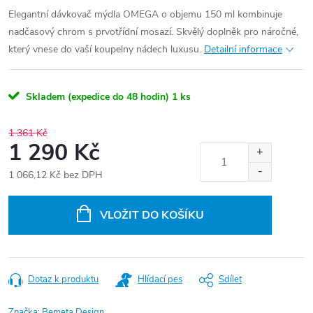
Elegantní dávkovač mýdla OMEGA o objemu 150 ml kombinuje
nadčasový chrom s prvotřídní mosazí. Skvělý doplněk pro náročné,
který vnese do vaší koupelny nádech luxusu.
Detailní informace
Skladem (expedice do 48 hodin)
1 ks
1 361 Kč
1 290 Kč
1 066,12 Kč bez DPH
Měrná
cena:
VLOŽIT DO KOŠÍKU
Dotaz k produktu
Hlídací pes
Sdílet
Značka:
Bemeta Design