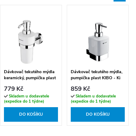
Dávkovač tekutého mýdla
Dávkovač tekutého mýdla,
keramický, pumpička plast
pumpička plast KIBO - Ki
UNIX - UN 13031KN-26
14031K-26
779 Kč
859 Kč
Skladem u dodavatele
Skladem u dodavatele
(expedice do 1 týdne)
(expedice do 1 týdne)
DO KOŠÍKU
DO KOŠÍKU