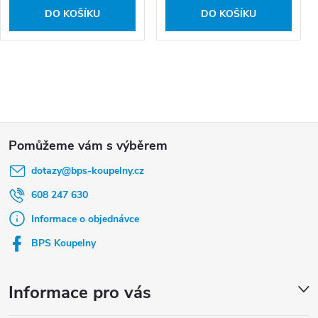
DO KOŠÍKU
DO KOŠÍKU
Z
á
dotazy
@
bps-koupelny.cz
p
a
608 247 630
t
Informace o objednávce
í
BPS Koupelny
Informace pro vás