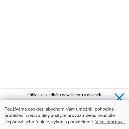
Přihlas se k odběru newsletteru a novinek.
Získáš
SLEVU 5 %
na první nákup a také exkluzivní přístup k
novinkám, slevám a dalším speciálním nabídkám.*
Používáme cookies, abychom Vám umožnili pohodlné
prohlížení webu a díky analýze provozu webu neustále
zlepšovali jeho funkce, výkon a použitelnost.
Více informací