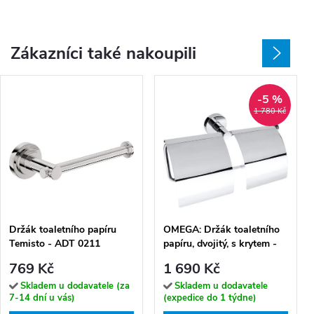
Zákazníci také nakoupili
-5 %
1 780 Kč
Držák toaletního papíru
OMEGA: Držák toaletního
Temisto - ADT 0211
papíru, dvojitý, s krytem -
104112092
769 Kč
1 690 Kč
Skladem u dodavatele (za
Skladem u dodavatele
7-14 dní u vás)
(expedice do 1 týdne)