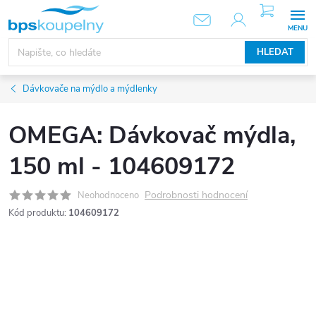
Přejít
NÁKUPNÍ
KOŠÍK
na
obsah
HLEDAT
Dávkovače na mýdlo a mýdlenky
OMEGA: Dávkovač mýdla,
150 ml - 104609172
Podrobnosti hodnocení
Neohodnoceno
Kód produktu:
104609172