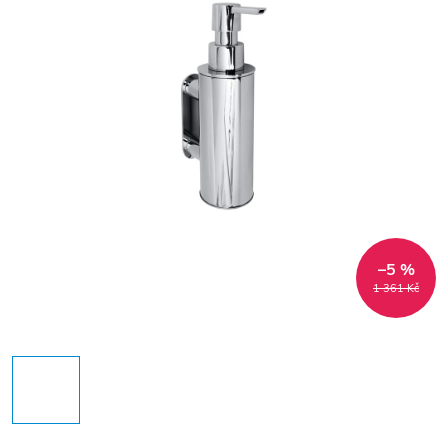
–5 %
1 361 Kč